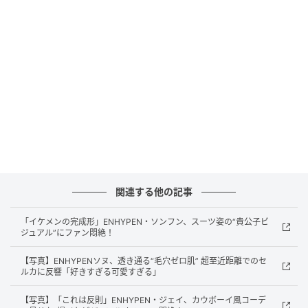
関連する他の記事
（画像提供＝BELIFT LAB）
「イケメンの完成形」ENHYPEN・ソンフン、スーツ姿の“貴公子ビ
5月にツアーの幕を開けたソウル公演も、先行予約当日
ジュアル”にファン悶絶！
に3公演すべてのチケットが完売し、幸先の良いスター
トを切った。続いて7月4日（現地時間）に行われたブ
【写真】ENHYPENソヌ、透き通る“毛穴ゼロ肌” 超至近距離でのセ
ルカに反響「好きすぎる可愛すぎる」
ラジル・サンパウロ公演では、4万1000席規模の大型
会場を埋め尽くし、全席完売を記録した。
【写真】「これは反則」ENHYPEN・ジェイ、カウボーイ風コーデ