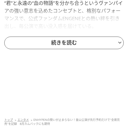
“君”と永遠の“血の物語”を分かち合うというヴァンパイ
アの強い意志を込めたコンセプトと、格別なパフォー
マンスで、公式ファンダムENGENEとの熱い絆を引き
出し、毎公演で高い没入感を届けている。
続きを読む
トップ
エンタメ
ENHYPENの勢いが止まらない！釜山公演が先行予約だけで“全席完
売”を記録 8月カムバックにも期待