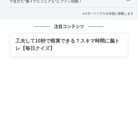
で見せた“爆イケビジュアル”にファン悶絶！
メキシコ・メキシコシティ公演は追加公演を緊急編成
※スポーツソウル日本版に移動します
し、7月11日・12日・14日の計3回にわたってファン
注目コンテンツ
と会う。
工夫して10秒で暗算できる？スキマ時間に脳ト
グローバルステージを駆け巡っているENHYPENは、本
レ【毎日クイズ】
日7月8日のペルー・リマ公演でツアーの熱気をつな
ぎ、その後、メキシコシティと北米5都市ツアーを経
て、釜山で韓国国内のファンと対面する予定だ。
さらに、日本4大ドームツアーとヨーロッパ5都市へと
舞台を広げ、“グローバルトップティア”としての地位を
さらに確固たるものにする。
なお、ENHYPENはツアーの熱気が最高潮に達する8月
21日、8thミニアルバム『THE SIN：BLISS』をリリー
スする。