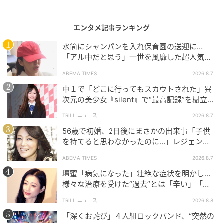
元記事で読む
エンタメ記事ランキング
次の記事
「本当に狂った物語だ」…小栗旬＆蒼井優の
水筒にシャンパンを入れ保育園の送迎に…
『ガス人間』が非英語ショー世界7位に 韓国
「アル中だと思う」一世を風靡した超人気タ
レント、酒漬けだった日々を告白
でも静かに刺さるワケ
ABEMA TIMES
2026.8.7
中１で「どこに行ってもスカウトされた」異
の記事をもっとみる
次元の美少女『silent』で“最高記録”を樹立し
た「反則級」の【トップ女優】
TRILL ニュース
2026.8.7
56歳で初婚、2日後にまさかの出来事「子供
を持てると思わなかったのに…」レジェンド
美魔女が当時の心境を告白
ABEMA TIMES
2026.8.7
壇蜜「病気になった」壮絶な症状を明かし…
様々な治療を受けた“過去”とは「辛い」「苦
しい」
TRILL ニュース
2026.8.8
「深くお詫び」４人組ロックバンド、“突然の