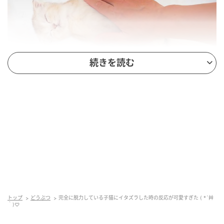
続きを読む
Kitten Class 【キトゥン クラス】
そんなラテくんの姿に思わず胸がキュンとしてしまい
ます( *´艸｀)
眠りに落ちたラテくんの様子はこちら。(動画)
トップ
どうぶつ
完全に脱力している子猫にイタズラした時の反応が可愛すぎた ( *´艸
｀)♡