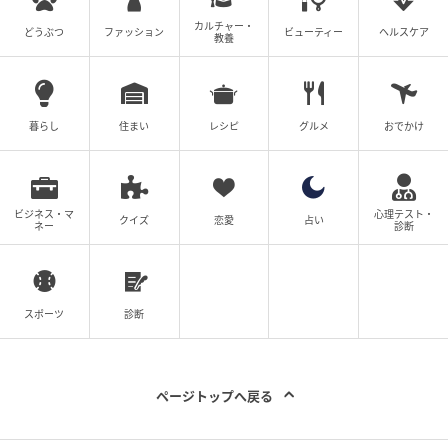
カルチャー・
どうぶつ
ファッション
ビューティー
ヘルスケア
教養
暮らし
住まい
レシピ
グルメ
おでかけ
ビジネス・マ
心理テスト・
クイズ
恋愛
占い
ネー
診断
スポーツ
診断
ページトップへ戻る