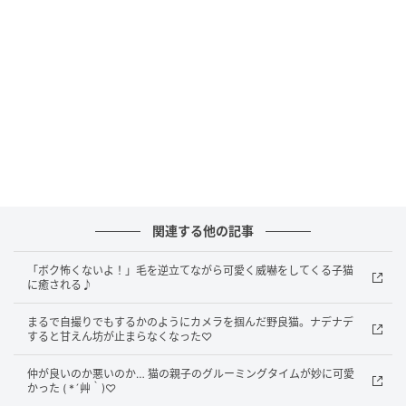
何をされても起きない様子に癒しがいっぱい詰まって
ますね♡
元記事で読む
関連する他の記事
次の記事
「ボク怖くないよ！」毛を逆立てながら可愛く威嚇をしてくる子猫
箱入り子猫が愛らしい顔で見上げてきた♪ ハ
に癒される♪
イテンションで遊んだ後の寝落ち姿が可愛す
ぎる♡
まるで自撮りでもするかのようにカメラを掴んだ野良猫。ナデナデ
すると甘えん坊が止まらなくなった♡
の記事をもっとみる
仲が良いのか悪いのか… 猫の親子のグルーミングタイムが妙に可愛
かった ( *´艸｀)♡