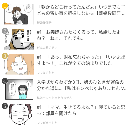
「朝からどこ行ってたんだよ」いつまでも子
どもの習い事を把握しない夫【離婚後同居 Vo
l.1】
離婚後同居
#1 お義姉さんたちくるって、私話したよ
ね？ ねぇ、それでも…
ぜんぶ私のせい
#1 「あっ、財布忘れちゃった」「いいよ出
すよ〜！」これが全ての始まりでした
ママ友の財布
入学式からわずか3日、娘のひと言が運命の
分かれ道に…【私はモンペじゃありません Vo
l.1】
私はモンペじゃありません
#1 「ママ、生きてるよね？」寝ていると思
って部屋を開けたら
ママが家出した