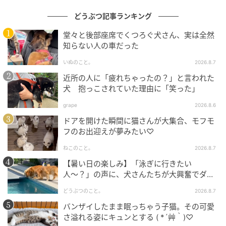
どうぶつ記事ランキング
堂々と後部座席でくつろぐ犬さん、実は全然
知らない人の車だった
いぬのこと。
2026.8.7
近所の人に「疲れちゃったの？」と言われた
犬 抱っこされていた理由に「笑った」
grape
2026.8.6
ドアを開けた瞬間に猫さんが大集合、モフモ
フのお出迎えが夢みたい♡
ねこのこと。
2026.8.7
【暑い日の楽しみ】「泳ぎに行きたい
人〜？」の声に、犬さんたちが大興奮でダッ
シュ！
どうぶつのこと。
2026.8.7
バンザイしたまま眠っちゃう子猫。その可愛
さ溢れる姿にキュンとする ( *´艸｀)♡