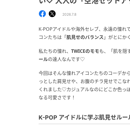
い♡ 大人の「空港セットア
2026.7.8
K-POPアイドルや海外セレブ、永遠の憧
コンたちは「
肌見せのバランス
」がとにか
私たちの憧れ、
TWICEのモモ
も、「肌を隠
ール
の達人なんです♡
今回はそんな憧れアイコンたちのコーデか
っとした肩見せや、お腹のチラ見せでこな
くれました♡カジュアルなのにどこか色っ
なる可愛さです！
K-POP アイドルに学ぶ肌見せル