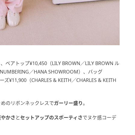
ベアトップ¥10,450（LILY BROWN／LILY BROWN ル
UMBERING／HANA SHOWROOM）、バッグ
ズ¥11,900（CHARLES & KEITH／CHARLES & KEITH
きめのリボンネックレスで
ガーリー盛り
。
軽やかさ
と
セットアップのスポーティさ
でヌケ感コーデ