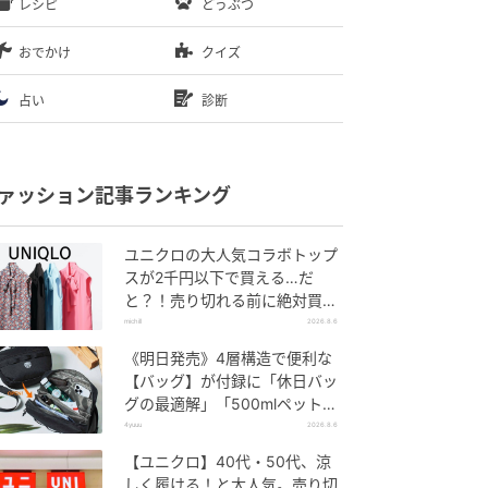
レシピ
どうぶつ
おでかけ
クイズ
占い
診断
ァッション記事ランキング
ユニクロの大人気コラボトップ
スが2千円以下で買える…だ
と？！売り切れる前に絶対買
い！
michill
2026.8.6
《明日発売》4層構造で便利な
【バッグ】が付録に「休日バッ
グの最適解」「500mlペットボ
トルも入る」
4yuuu
2026.8.6
【ユニクロ】40代・50代、涼
しく履ける！と大人気。売り切