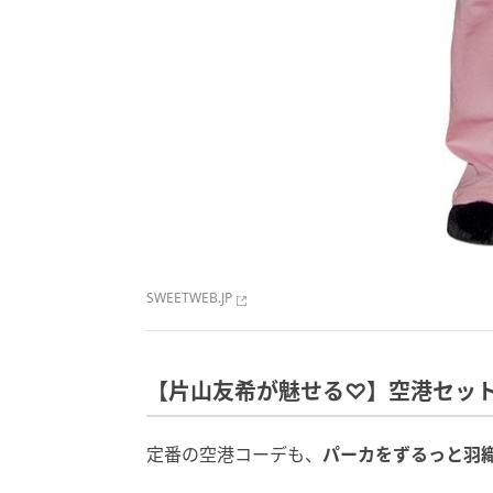
SWEETWEB.JP
【片山友希が魅せる♡】空港セッ
定番の空港コーデも、
パーカをずるっと羽