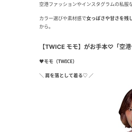
空港ファッションやインスタグラムの私服
カラー選びや素材感で
女っぽさや甘さを残
から。
【TWICE モモ】がお手本♡「空
♥モモ（TWICE）
＼ 肩を落として着る♡ ／