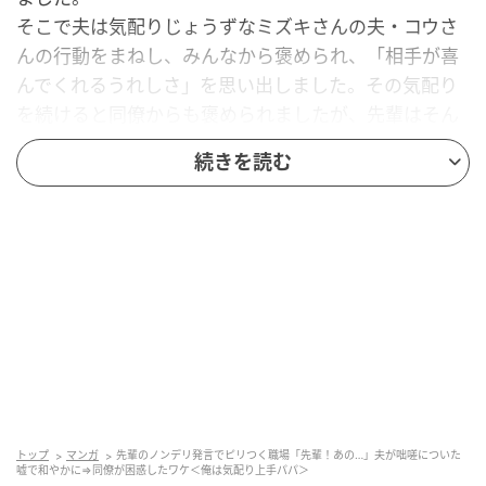
そこで夫は気配りじょうずなミズキさんの夫・コウさ
んの行動をまねし、みんなから褒められ、「相手が喜
んでくれるうれしさ」を思い出しました。その気配り
を続けると同僚からも褒められましたが、先輩はそん
な様子を見て恋愛感情があるのだと勘違い。「ノンデ
続きを読む
リが過ぎる」と指摘された先輩が後輩をたしなめるな
ど、嫌な雰囲気になってしまいました。すると夫は、
ノンデリを指摘された過去を告白するなどして、なん
とか空気を変えようとします。
「俺らノンデリ～♪」
先輩である自分をノンデリだと指摘する後輩を「ノン
デリ仲間認定」するなど、先輩は反省するどころか調
子に乗り続けています。同僚はそれを腹立たしく思い
ながらも、ぐっとこらえていました。一向によくなら
トップ
マンガ
先輩のノンデリ発言でピリつく職場「先輩！あの…」夫が咄嗟についた
嘘で和やかに⇒同僚が困惑したワケ＜俺は気配り上手パパ＞
ない場の空気を察した夫は、さらに気を配り、同僚を