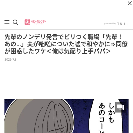
先輩のノンデリ発言でピリつく職場「先輩！
あの…」夫が咄嗟についた嘘で和やかに⇒同僚
が困惑したワケ＜俺は気配り上手パパ＞
2026.7.8