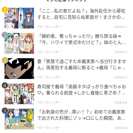
「ここ…私の家だよね？」海外赴任から帰宅
すると…自宅に見知らぬ家族が！まさかの真
相とは！？
ベビーカレンダー
2026.8.7
「婚約者、奪っちゃった♡」勝ち誇る妹⇒
「今、ハワイで挙式中だけど？」妹のとんで
もない勘違いとは
ベビーカレンダー
2026.8.7
妻「家族で過ごすため義実家へ当分行きませ
ん」孫差別する義母に断ると→義母「じゃ
あ、私は…」妻絶句＜こどおじ義兄＞
ベビーカレンダー
2026.8.7
寿司屋で義母「高級ネタばっかり食べちゃお
♡」奢られる前提→しかし食後に青ざめ？通
報され警察沙汰！
ベビーカレンダー
2026.8.6
「お刺身の色が…黒い！？」初めての義実家
で出された料理にゾッ→口にした瞬間、あ
然！刺身の正体は
ベビーカレンダー
2026.8.6