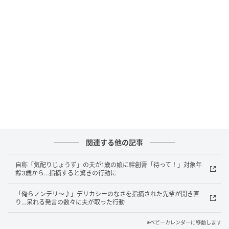
やんわり擁護したり、先輩に缶コーヒーを手渡して休
憩をすすめるなどしました。
夫の気配りが炸裂！？
関連する他の記事
自称「気配りじょうず」の夫が1歳の娘に絆創膏「待って！」対象年
齢3歳から…指摘すると驚きの行動に
「俺らノンデリ〜♪」デリカシーのなさを指摘された先輩が開き直
り…呆れる発言の数々に夫が取った行動
※ベビーカレンダーに移動します