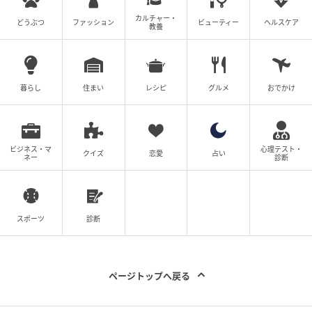
カルチャー・
どうぶつ
ファッション
ビューティー
ヘルスケア
ベビーカレンダー
教養
私たち夫婦は、私56歳、夫70歳で、結婚して25年にな
ります。子どもはいません。私が38歳のときに子宮筋
暮らし
住まい
レシピ
グルメ
おでかけ
腫が見つかり、それを機に健康上の課題が次々と現
れ、夫婦生活から遠ざかっていきました。さらに46歳
で子宮摘出手術を受け、その後、更年期障害や糖尿病
も加わり、夫婦生活が再開することはありませんでし
ビジネス・マ
心理テスト・
クイズ
恋愛
占い
ネー
診断
た。
夫の実家の田舎に移り住んでからは、子どもがいなか
ったこともあってか周囲の人々の好奇心に戸惑うこと
スポーツ
診断
もありました。心療内科を受診した際、夫婦生活につ
いてのあれこれ質問をされて、傷ついたこともありま
す。でも、そういった経験を通じて、私たちの関係の
ページトップへ戻る
強さを再確認できたのかもしれません。