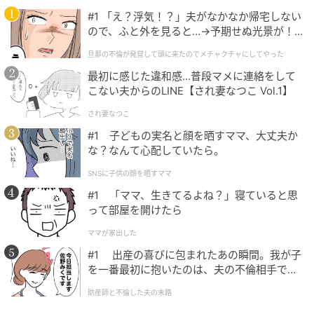
#1 「え？浮気！？」夫がなかなか帰宅しない
ので、ふと外を見ると…→予期せぬ光景が！
｜旦那の不倫が発覚して頭に来たのでメチャ
旦那の不倫が発覚して頭に来たのでメチャクチャにしてやった
クチャにしてやった
ベビーカレンダー
最初に感じた違和感…普段マメに連絡をして
こない夫からのLINE【され妻なつこ Vol.1】
産前は、私も夫も比較的性欲が強いほうで、妊活も含
めて前向きに行為に取り組み、楽しんでいました。
され妻なつこ
#1 子どもの実名と顔を晒すママ、大丈夫か
ところが、
第1子の出産をきっかけに、私の性欲がほと
な？なんて心配していたら。
んどなくなってしまいました。
それでも第2子を希望し
SNSに子供の顔を晒すママ
ていたため、不妊治療と並行して行為にも取り組もう
#1 「ママ、生きてるよね？」寝ていると思
としたのですが、うまくいきませんでした。
って部屋を開けたら
行為の前段階で体がついていかず、潤滑ゼリーを使っ
ママが家出した
ても痛みがあり、お酒の力を借りたりして雰囲気作り
#1 出産の喜びに包まれたあの瞬間。我が子
を一番最初に抱いたのは、夫の不倫相手でし
も試みましたが、どれもうまくいきませんでした。さ
た。
らに夫も、私が痛がる様子に戸惑ったり、出産で変化
助産師と不倫した夫の末路
した私の体に違和感を覚えたりしたようでした。その