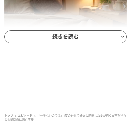
続きを読む
ベビーカレンダー
彼とは付き合う前に初めて体を重ね、そのタイミング
で妊娠がわかったことをきっかけにスピード婚をしま
した。妊娠8カ月のころから同居を始めましたが、新婚
生活といってもつわりや体調のことを気づかってなの
か、
妊娠中は一度も求められることがなく、出産後も
慌ただしい日々に追われ、キスすらしないまま過ごし
ています。
トップ
エピソード
「一生ないのでは」1度の行為で妊娠し結婚した妻が抱く寝室が別々
の夫婦関係に潜む不安
実際に行為をしたのは、あの1度きり。私のほうも、ど