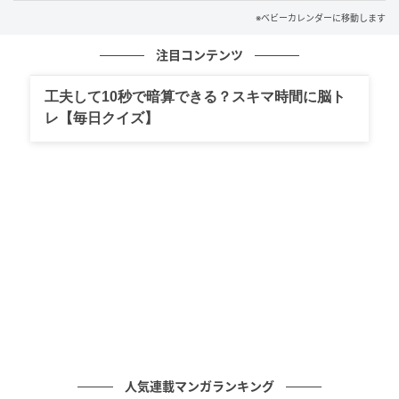
ています。最初が肝心だった、と少し後悔しつつも、
※ベビーカレンダーに移動します
こうして家族として過ごす日々を重ねる中で、自分自
身の気持ちにも余裕ができてきました。いつかまた素
注目コンテンツ
直に心を通わせられるよう、今はこの体験を自分の中
工夫して10秒で暗算できる？スキマ時間に脳ト
でじっくりと受け止めているところです。
レ【毎日クイズ】
著者：花野リカ／30代女性・会社員
産後に性欲が激減
人気連載マンガランキング