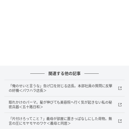
う切り出していいのかわからず、そのままになってし
まいました。
そもそも彼とは寝る時間帯が合わず、新婚初夜から
別々の部屋で寝ていたのですが、それが今の距離感の
原因になっているように思います。早いうちにどうに
かしないと、このまま一生ないまま終わってしまうの
では……という不安もよぎりました。
振り返ると、かわいく甘えてみたり、仕事や育児で忙
関連する他の記事
しくても女性らしくいられる時間をもう少し作れたら
「俺のせいと言うな」告げ口を封じる店長。本部社員の質問に反撃
よかったのかもしれない、と思うのです。
の好機＜パワハラ店長＞
◇◇◇◇◇
取れかけのパーマ。髪が伸びても美容院へ行く気が起きない私の秘
密兵器＜五十路日和＞
ただ、たった1度の行為をきっかけに生まれた新しい命
「片付けろってこと？」義母が部屋に置きっぱなしにした荷物。無
があって、今は家族としての新しい生活を大切に感じ
言の圧にモヤモヤのワケ＜義母と同居＞