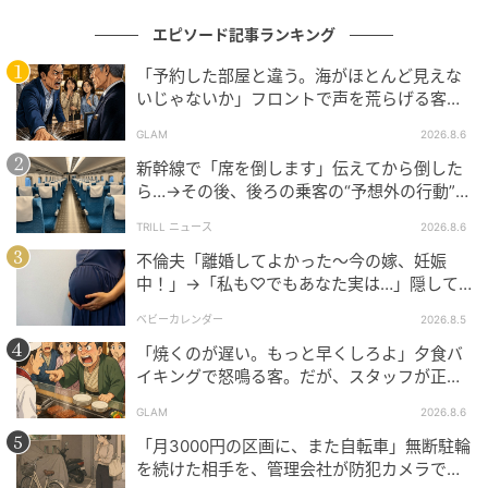
うち、夫側にも影響が出てきてしまい、次第に
行為そ
エピソード記事ランキング
のものが成立しなくなっていった
のです。
「予約した部屋と違う。海がほとんど見えな
いじゃないか」フロントで声を荒らげる客。
結局、第2子は人工授精で授かることができましたが、
だが、支配人が予約記録を示した結果
「産後のレス」という言葉を耳にするたび、まさか自
GLAM
2026.8.6
分たちがその当事者になるとは思ってもいませんでし
新幹線で「席を倒します」伝えてから倒した
ら…→その後、後ろの乗客の“予想外の行動”に
た。驚きや戸惑い、そしてどこか悲しいような気持ち
「不快ですぐに立ち去りました」
も抱えながら、夫婦としてどう向き合っていくべきか
TRILL ニュース
2026.8.6
悩む日々が続いています。
不倫夫「離婚してよかった〜今の嫁、妊娠
中！」→「私も♡でもあなた実は…」隠して
育児の忙しさもあり、夫婦関係がギクシャクしてしま
いた事実を暴露した結果
ベビーカレンダー
2026.8.5
うこともありますが、友人夫婦や会社の先輩などに話
「焼くのが遅い。もっと早くしろよ」夕食バ
を聞いてもらうことで、少しずつ前向きになっている
イキングで怒鳴る客。だが、スタッフが正論
ところです。
を並べた結果
GLAM
2026.8.6
◇◇◇◇◇
「月3000円の区画に、また自転車」無断駐輪
を続けた相手を、管理会社が防犯カメラで特