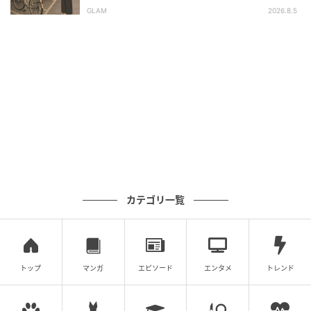
定した朝
すぐにすべてが解決するわけではありませんが、家族
GLAM
2026.8.5
としてよりよい関係を築いていけるよう、今も努力を
続けています。
著者：中木はなこ／30代女性・会社員
70歳夫と56歳妻のレス歴18年
カテゴリ一覧
トップ
マンガ
エピソード
エンタメ
トレンド