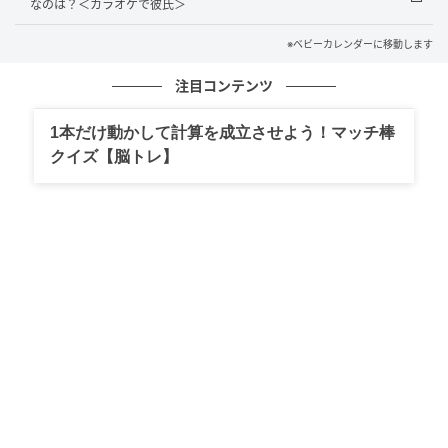
なのは？＜カラオケで彼氏＞
勝手な態度にいい印象を持っていなかった他の同僚た
※ベビーカレンダーに移動します
ちも、次々に結婚式の欠席を申し出る事態になったの
です。
注目コンテンツ
それを聞いたAは真っ青に。さすがにまずいと思った
1本だけ動かして計算を成立させよう！マッチ棒
のか、「いや、来なくていいのはあいつだけだか
クイズ【脳トレ】
ら！」と言っていましたが後の祭りでした。
Aの噂が婚約者にも届き…
同僚たちの結婚式への欠席が相次いだことで、社内で
は少しずつAの振る舞いに関する噂が広まりました。
それを耳にした別部署の婚約者の女性は事態を不審に
思い、噂の出所を探るうちに僕と女性同期の存在を知
り、直接事情を聞きに来ました。