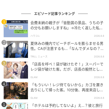
婚約者から条件を突きつけられたAは心を入れ替えて猛
省したよう。後日、Aは僕に向き直り、これまでの嫉妬
エピソード記事ランキング
からくる態度を謝罪してくれました。僕自身も、嫌な
会費未納の親子が「皆勤賞の景品、うちの子
ことを言われたときにその場で自分の意見をはっきり
の分もお願いしますね」→冷たく返した私が
伝えず、うやむやにして事態を悪化させてしまった点
翌日謝った理由
ハウコレ
2026.8.8
を反省し、Aの謝罪を受け入れることにしました。
夏休みの機内でビーチボールを膨らませる男
性。CAが注意するも…「なんでダメなの？」
その後、Aは職場での態度をガラリと改め、周囲への
→直後、男性を一喝した人物とは？
感謝を忘れない誠実な人間へと変わっていきました。
TRILL ニュース
2026.8.8
同僚たちとの関係も少しずつ改善して……。後日、僕は
「店長を呼べ！袋が破けたぞ！」スーパーで
同僚たちとともにAの結婚式に無事出席し、笑顔で2人
レジ袋が破けた客。だが、店長の毅然とした
態度に空気が一変
を祝福することができました。
GLAM
2026.8.8
今では職場の雰囲気もすっかり良くなり、Aとは仕事で
「もういい！レジ待てないから」カゴを置き
切磋琢磨し合う「良きライバル」となっています。そ
去りにして帰った客。10分後、再度来店した
して、あのとき真っ先に声を上げて僕を助けてくれた
客に告げた店員の一言
GLAM
2026.8.8
女性同期は、何でも相談できる一番の理解者になりま
「ホテルは予約してないよ」え…？彼と旅行
した。