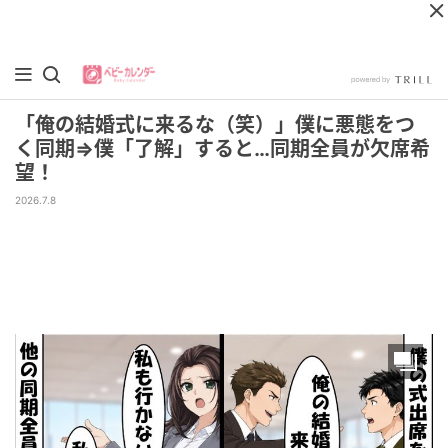
「俺の結婚式に来るな（笑）」僕に悪態をつ
く同期⇒僕「了解」すると…同期全員が欠席希
望！
2026.7.8