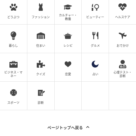
クリエイター情報
カルチャー・
どうぶつ
ファッション
ビューティー
ヘルスケア
教養
ベビーカレンダー
ベビーカレンダーは妊娠・出産・育児の情報サイト
です。みんなのクチコミや体験談から産婦人科検
索、おでかけ情報、離乳食レシピまで。月間利用者1
暮らし
住まい
レシピ
グルメ
おでかけ
000万人以上。
作品をもっとみる
ビジネス・マ
心理テスト・
クイズ
恋愛
占い
ネー
診断
の記事をもっとみる
スポーツ
診断
ページトップへ戻る