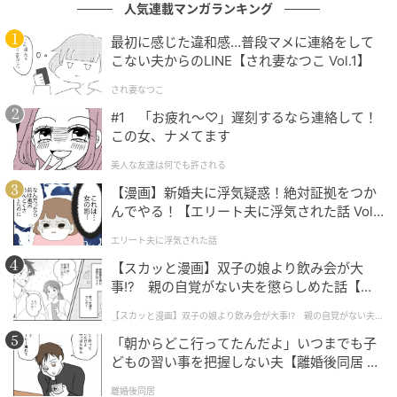
僕たちは戸惑いながらも、職場でのAの日常的な嫌がら
人気連載マンガランキング
せや、僕への「結婚式への出席拒否」の件をありのま
最初に感じた違和感…普段マメに連絡をして
まに話しました。実は婚約者の女性も、以前から社内
こない夫からのLINE【され妻なつこ Vol.1】
でAの評判が良くないことを耳にしており、密かに不安
され妻なつこ
を抱いていたそう。
#1 「お疲れ〜♡」遅刻するなら連絡して！
この女、ナメてます
ショックを受けた婚約者は、Aに事実確認を求めたそ
う。そして、後日、僕や事情を知る同期にも話を聞く
美人な友達は何でも許される
場が設けられました。婚約者から職場での身勝手な振
【漫画】新婚夫に浮気疑惑！絶対証拠をつか
んでやる！【エリート夫に浮気された話 Vol.
る舞いについて問い詰められると、Aは言い逃れができ
1】
なくなり、僕への嫉妬と嫌がらせを認めました。
エリート夫に浮気された話
事の重大さを重く受け止めた婚約者は、「今すぐ心を
【スカッと漫画】双子の娘より飲み会が大
入れ替えて態度を改めないなら、この結婚は白紙に戻
事!? 親の自覚がない夫を懲らしめた話【第1
話】
します」と、Aに厳しい条件を突きつけたのです。
【スカッと漫画】双子の娘より飲み会が大事!? 親の自覚がない夫を
懲らしめた話
「朝からどこ行ってたんだよ」いつまでも子
どもの習い事を把握しない夫【離婚後同居 Vo
猛省したAと結末
l.1】
離婚後同居