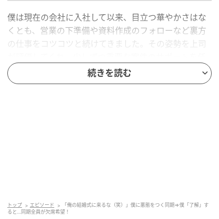
僕は現在の会社に入社して以来、目立つ華やかさはな
くとも、営業の下準備や資料作成のフォローなど裏方
の仕事をコツコツと続けてきました。その姿勢を上司
が評価してくれ、少しずつ重要な案件のサポートを任
されるようになりました。
続きを読む
しかし、Aはそんな僕のことが気に入らなかったよう。
Aは営業成績を第一に考える自己主張が激しいタイプ
で、サポート業務中心の僕が評価されることを妬むよ
うになっていきました。次第に自分の面倒な雑務を僕
に押し付けるなど、身勝手な嫌がらせが増え、僕たち
は自然と疎遠になっていきました。
そんな中、Aが別部署の女性と社内結婚することに。
僕を含む社内の同期たちにも招待状が届いたのです
トップ
エピソード
「俺の結婚式に来るな（笑）」僕に悪態をつく同期⇒僕「了解」す
が、Aは僕に「お前が来ると空気が悪くなるから、結
ると…同期全員が欠席希望！