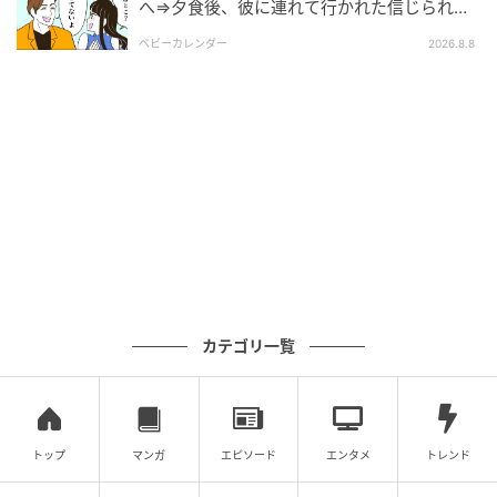
へ⇒夕食後、彼に連れて行かれた信じられな
い場所
ベビーカレンダー
2026.8.8
※本記事は、実際の体験談をもとに作成しています。
取材対象者の個人が特定されないよう固有名詞などに
変更を加えながら構成しています。
ムーンカレンダー編集室では、女性の体を知って、毎
月をもっとラクに快適に、女性の一生をサポートする
記事を配信しています。すべての女性の毎日がもっと
ラクに楽しくなりますように！
カテゴリ一覧
著者：ライター ベビーカレンダー編集部／ママトピ取
材班
ベビーカレンダー編集部／ムーンカレンダー編集室
トップ
マンガ
エピソード
エンタメ
トレンド
元記事で読む