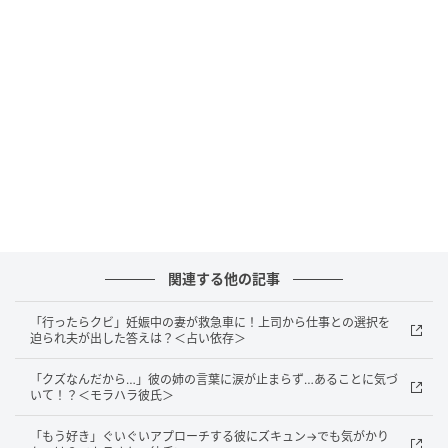
婚式は最初から欠席しろ」と言ってきました。
「それなら私も行かない！」同僚たちも欠
席？
争いごとが苦手な僕は反論できず、波風を立てないよ
うAの要求に「わかったよ」と答え、招待状の返信ハ
ガキに「仕事の都合」と書いて穏便に欠席しようと考
えていました。
しかし、Aが僕に暴言を吐いているその現場を、別の女
関連する他の記事
性同期が聞いていたよう。僕に「何か言われてたよ
ね？」と聞いてくれて……。僕が事情を説明すると、
「行ったらクビ」妊娠中の妻が救急車に！上司から仕事との選択を
「それなら私も結婚式には行かない！」と激怒してく
迫られ夫が出した答えは？＜占い依存＞
れたのです。
「クズなんだから…」彼の姉の言葉に涙が止まらず…あることに気づ
人一倍正義感が強く、曲がったことが大嫌いな彼女の
いて！？＜モラハラ彼氏＞
怒りはそれにとどまらず、職場の親しいメンバーにも
「もう好き」ぐいぐいアプローチする彼にズキュン→でも気がかり
事のてんまつを話したようです。すると前々からAの身