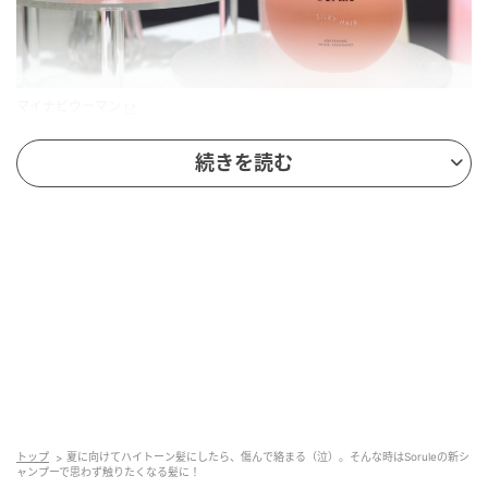
マイナビウーマン
■サロンの処理に着目。ごわつきを補修してツヤのあ
続きを読む
る髪へ
Soruleは、9人組ボーイズグループ「JO1」がアンバサ
ダーを務めるブランド。WEB CMなどで目にする機会
が多いですよね。Soruleはこの春にリニューアルを果
たし、「髪のやわらかさ」に着目したブランドへと生
まれ変わりました。
今回発売される「SHINE」ラインは、ダメージケアに
特化した3つ目のシリーズです。メーカーがイベント来
場者を中心にアンケートをとったところ、リアルな髪
トップ
夏に向けてハイトーン髪にしたら、傷んで絡まる（泣）。そんな時はSoruleの新シ
ャンプーで思わず触りたくなる髪に！