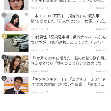
アダルト女優が“激怒”した、ファンからの
マイナビウーマン
【質問】とは
TRILL ニュース
2026.8.5
温かなオレンジのボトルにぴったりの、“DAYGLOW
１本１０００万円！「規格外」の“収入事
PEAR”の香りも魅力のひとつ。みずみずしいペアに華や
情”を明かした『元人気セクシー女優』デビュ
かな紅茶の香り、さらに甘いフローラルが重なり合
ー作が“１０万本”を記録した逸材
TRILL ニュース
2026.8.4
い、使う度に心までやわらかくほどけていくような感
30代男性「契約駐車場に県外ナンバーの知ら
覚です。
ない車が」110番通報。戻ってきたドライバー
の“言い分”に「口論になった」
■夏のダメージ対策にSoruleの「SHINE」がお役立ち
TRILL ニュース
2026.8.5
「1か月で20キロ増えた」脳の病気で副作用…
7月に「SHINE」ラインが発売されることで、Soruleの
容姿が変わり「鏡を見ると自分とは思えなか
シャンプー＆トリートメントは「AQUA」「BREEZE」
った」壮絶な闘病生活明かす
ABEMA TIMES
2026.8.5
「SHINE」の3種類に。これからの暑い季節は、さらっ
「キタキタキター！」「エグすぎ」１３年ぶ
と仕上がり頭皮もすっきり洗い上げる「BREEZE」の人
り“念願の続編”に相次いだ反響！「凄まじく
気が高まりそうとのことですが、夏ならではのハイト
面白い」“賞 総なめ”『伝説級ドラマ』
TRILL ニュース
2026.8.4
ーンカラーに挑戦したい人、梅雨に合わせて縮毛矯正
をした人、紫外線ダメージが気になる人には補修機能
の高い「SHINE」がおすすめです。