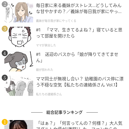
毎日家に来る義妹がストレス…どうしてみん
な甘やかすの？／義妹が毎日我が家にやって
使う時は、美容師さんのように、「にぎって、ゆるめ
くる（1）【義父母がシンドイんです！ まん
る」もみこみ動作をしながらなじませ、少し放置する
義妹が毎日我が家にやってくる
が】
とトリートメントの良さをさらに感じられるそうです
#1 「ママ、生きてるよね？」寝ていると思
よ。
って部屋を開けたら
ママが家出した
#1 送迎のバスから「娘が降りてきてませ
ん」
娘が拐われた
ママ同士が無視し合い？ 幼稚園のバス停に漂
う不穏な空気【私たちの連絡係さん Vol.1】
私たちの連絡係さん
総合記事ランキング
「はぁ？」「何言ってんの？何様？」大人気