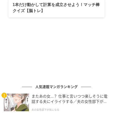
シャンプーはサロンで行う“前処理”に着想を得た設計
1本だけ動かして計算を成立させよう！マッチ棒
になっているのだそうで、サロンで薬剤ダメージを抑
クイズ【脳トレ】
えるために最初にするケアのように、補修成分がなじ
みやすい髪へと整える役割を果たします。
ダメージを受けた髪はアルカリ性に傾いているそうな
のですが、酒石酸などにより、弱酸性に近づけてくれ
るのだとか。
さらに、長持ちする保湿成分だという吸着型アミノ酸
も配合し、シャンプーのすすぎ時点でやわらかさを感
じられる仕上がりをかなえています。
トリートメントには、真珠由来のタンパク質を中心と
人気連載マンガランキング
した補修成分“パールプロテインミックス”を配合。ダメ
またあの女…？ 仕事と言いつつ楽しそうに電
ージに吸着してカラーの色落ちを抑える成分や、キュ
話する夫にイライラする／夫の女性部下が気
ーティクルを整える成分で、なめらかなツヤ髪へ導き
になる（1）【夫婦の危機 まんが】
夫の女性部下が気になる
ます。