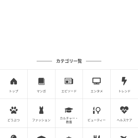
カテゴリ一覧
トップ
マンガ
エピソード
エンタメ
トレンド
マイナビウーマン
ちなみにSoruleでは5月にアウトバスアイテムも2品発
カルチャー・
売されました。「ソフニングミルク R」をプラスして
どうぶつ
ファッション
ビューティー
ヘルスケア
教養
使えばさらにダメージ補修がかないますよ。軽やかに
仕上げたい人は「ソフニングオイルミスト R」を選ん