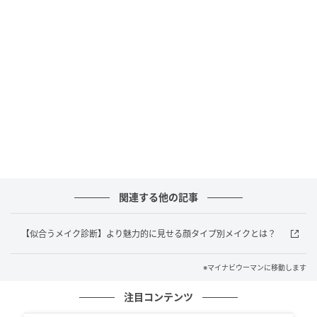
の悩みの1位は「ダメージ」だったのだとか。そこで、
ホームケアでもダメージを補修し、やわらかな髪をか
なえるために「SHINE」ラインが開発されたのだそう
です。
関連する他の記事
【似合うメイク診断】より魅力的に見せる顔タイプ別メイクとは？
※マイナビウーマンに移動します
マイナビウーマン
注目コンテンツ