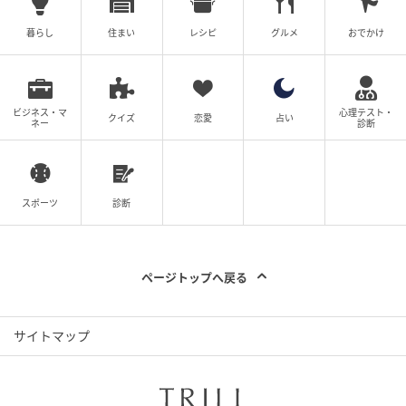
でみてくださいね。
暮らし
住まい
レシピ
グルメ
おでかけ
リニューアル後のアイテムが増えてきたSoruleでは、
「SHINE」ラインの発売を記念して7月17日より期間
限定のポップアップストアが開催されるそう。
ビジネス・マ
心理テスト・
クイズ
恋愛
占い
ネー
診断
「SHINE」ラインが先行販売される他、ブランドミュ
ーズを務める韓国発の8人組女性アイドルグループ
「Hearts2Hearts」の新ビジュアル、ポップアップ会
スポーツ
診断
場限定動画が放映されるのだとか。いち早く
「SHINE」ラインをゲットしたい方はぜひ訪れてみて
くださいね。
ページトップへ戻る
サイトマップ