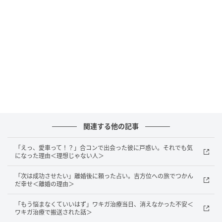
襟付きの半袖シャツとTシャツの重ね着スタイルを夫に
提案。いつもの服にシャツを重ねるだけの方法で「こ
れなら簡単でしょ？」と勧めたものの、夫は「動きに
くい！」と拒絶し、なかなかファッションを変えよう
とはしてくれません。
初めての授業参観…夫の服装をそろえて準備万
端！
残念な服装で出かける夫にモヤモヤを募らせていたあ
関連する他の記事
るとき、息子の小学校から授業参観のお知らせが届き
「えっ、愛車って！？」合コンで出会った彼に戸惑い。それでも気
ました。いつもは私が参観に行っていましたが、その
になった理由＜理想じゃない人＞
日は外せない仕事があり、今回は夫が休みを取って行
「次は成功させたい」離婚後に頼った占い。吉方位への旅でつかん
くことに。夫にとっては初めての授業参観。小学2年生
だ幸せ＜離婚の理由＞
になった息子も、夫が来てくれるということで、うれ
「もう悩まなくていいはず」ワキガ治療当日、消えなかった不安＜
しそうでした。
ワキガ治療で搬送された話＞