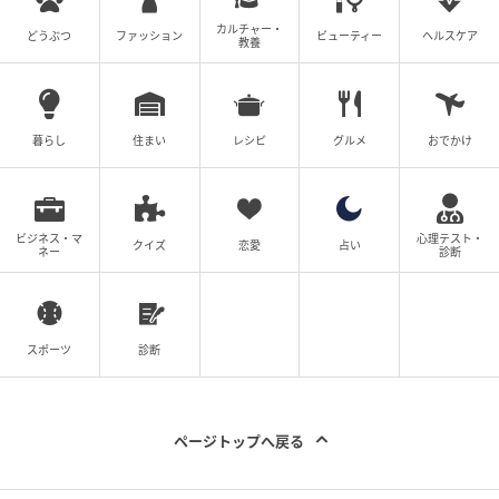
カルチャー・
※ベビーカレンダーが独自に実施したアンケートで集
どうぶつ
ファッション
ビューティー
ヘルスケア
教養
めた読者様の体験談をもとに記事化しています（回答
時期：2026年5月）
暮らし
住まい
レシピ
グルメ
おでかけ
ベビーカレンダー／ウーマンカレンダー編集室
元記事で読む
ビジネス・マ
心理テスト・
クイズ
恋愛
占い
ネー
診断
クリエイター情報
ベビーカレンダー
ベビーカレンダーは妊娠・出産・育児の情報サイト
スポーツ
診断
です。みんなのクチコミや体験談から産婦人科検
索、おでかけ情報、離乳食レシピまで。月間利用者1
000万人以上。
作品をもっとみる
ページトップへ戻る