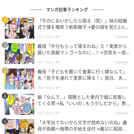
れます。そばで息子は、「せっかく来たのに、なんで
マンガ記事ランキング
見てくれなかったんだよ？」と怒りが収まらない様子
でした。
「牛のにおいがしたら困る（笑）」妹の結婚
式で僕を嘲笑う新郎親子→妻の顔を見た2人が
絶句したワケ
私は「だから、用意した服を着ればよかったのよ」
ベビーカレンダー
2026.8.6
と、開いた口がふさがりません。息子に責められ、私
義母「半分もらって帰るわね」え！実家から
にあきれられ、夫は身を縮めるばかり。「悪かった
届いた高級マンゴーなのに…！→空気を一変
よ……」と、弱々しく反省の弁を繰り返していました。
させた4歳娘の痛快な一言とは
ベビーカレンダー
2026.8.6
義母「子どもを置いて食事に行く嫁なんて」
夫「息子を連れて実家に帰る！」翌日、夫が
まとめ
謝罪してきたワケ
ベビーカレンダー
2026.8.6
夫はこの一件以来、服装に少しずつ気をつかうように
娘「なんで…」閑散とした車内で娘に密着し
なりました。家族と出かけるときは、私に「この服で
てくる男→私「いいの…もう少しだから」男
が血相を変え逃げたワケ
いいかな？」と聞きながら、部屋着のようなくたびれ
ベビーカレンダー
2026.8.6
たTシャツではなく、きれい目のものやポロシャツなど
「大学出てないから文字が読めないのね」義
を着ています。色味も「年齢を考えて落ち着いたもの
母が両親へ侮辱の手紙を送付→義父に相談