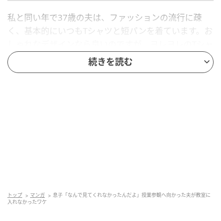
私と同い年で37歳の夫は、ファッションの流行に疎
く、基本的にいつもTシャツと短パンを着ています。お
しゃれなデザインなら良いのですが、ヨレヨレのTシャ
ツにジャージの短パンをはき、一見すると「部屋
続きを読む
着？」と思うような服装で出かけることも。
特にお気に入りなのが、動物のイラストが大きくプリ
ントされたターコイズブルーのTシャツです。夫はさわ
やかな色が好きなようで、家族で出かけるときもそのT
シャツを着ることがあります。年齢に合わない色味
と、洗濯をし過ぎてくたびれた感じが何とも言えず、
私は
「一緒に歩くのが恥ずかしい……」
と感じていま
した。
「家族で出かけるときくらい、違う服を着て欲しい」
トップ
マンガ
息子「なんで見てくれなかったんだよ」授業参観へ向かった夫が教室に
入れなかったワケ
と思い、SNSで30代後半男性のお出かけ服を研究し、