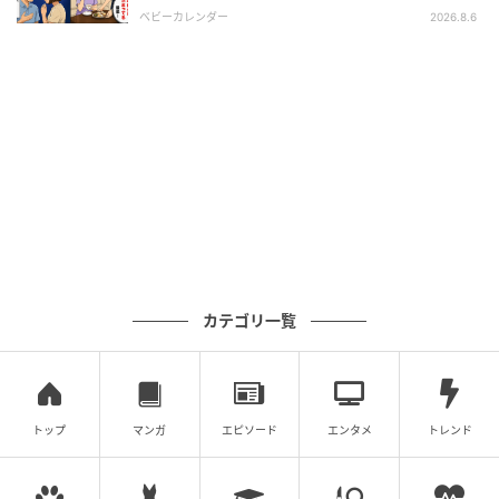
を選んでほしい」という私の要望を取り入れてくれ、
後、訪れた末路とは
ベビーカレンダー
2026.8.6
ひと安心です。
今回の夫の失敗により、服装をTPOに合わせることの
大切さを改めて感じました。また、年を重ねる中で似
合う服装や気分に合う装いも変わっていくため、私も
年齢に応じてアップデートしていきたいと思っていま
す。
※記事の内容は公開当時の情報であり、現在と異なる
場合があります。記事の内容は個人の感想です。
カテゴリ一覧
著者：佐田 美波／30代女性。同い年の夫・2018年生
まれのひょうきん者の息子と、2021年生まれの娘と暮
らすパート主婦。忙しい中にも家族の時間を大切にし
たいと思いながら暮らしている。
トップ
マンガ
エピソード
エンタメ
トレンド
イラスト：おみき