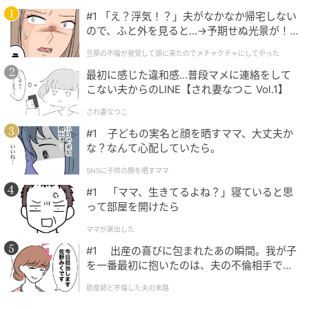
たり疲れた夫が待っていました。私が「一体どうした
#1 「え？浮気！？」夫がなかなか帰宅しない
の？」と2人に聞くと、息子が
「パパ、学校に来なかっ
ので、ふと外を見ると…→予期せぬ光景が！
たんだよ！」
と声を荒らげるのです。驚いて「え？ど
｜旦那の不倫が発覚して頭に来たのでメチャ
旦那の不倫が発覚して頭に来たのでメチャクチャにしてやった
ういうこと？」と夫に問いただすと、
クチャにしてやった
最初に感じた違和感…普段マメに連絡をして
こない夫からのLINE【され妻なつこ Vol.1】
「学校には行ったけど、恥ずかしくなって教室に入れ
なかったんだ……」
され妻なつこ
#1 子どもの実名と顔を晒すママ、大丈夫か
と、思いがけない言葉が返ってきます。
な？なんて心配していたら。
SNSに子供の顔を晒すママ
なんと、夫は私が用意した服を着ずに、いつものお気
#1 「ママ、生きてるよね？」寝ていると思
に入りのTシャツに短パン姿で参観に出かけたのです。
って部屋を開けたら
そして、息子の教室に入ろうとしたところ、他の保護
者の服装とあまりにも違いすぎて気後れしてしまい、
ママが家出した
教室に入らず、そのまま帰ってしまったそう。
#1 出産の喜びに包まれたあの瞬間。我が子
を一番最初に抱いたのは、夫の不倫相手でし
た。
私が「どうして用意した服を着なかったの？」と聞く
助産師と不倫した夫の末路
と
「ああいう服は似合わないと思ったんだ」
とうなだ