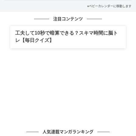
ただ、私が気がかりだったのは、夫の服装。「普段ラ
※ベビーカレンダーに移動します
フすぎる格好の夫が、授業参観にふさわしい服装を選
注目コンテンツ
べるわけがない……」。そう考えた私は、前もって夫の
服を用意することにしました。
工夫して10秒で暗算できる？スキマ時間に脳ト
レ【毎日クイズ】
目指すは、落ち着きのあるオフィスカジュアルスタイ
ルです。襟付きのシャツは「動きにくい」と言ってい
たため、動きやすさを重視して、紺のポロシャツを選
び、パンツはベージュのチノパンを用意しました。参
観日前日、クローゼットに一式を掛けて準備し、夫に
「明日はこれを着て行ってね！」とお願い。「これで
授業参観でも浮かずに済む」と安心していたのです。
一体何が？不機嫌な息子とぐったり疲れた夫
授業参観当日、私が家に帰ると、不機嫌な息子とぐっ
人気連載マンガランキング