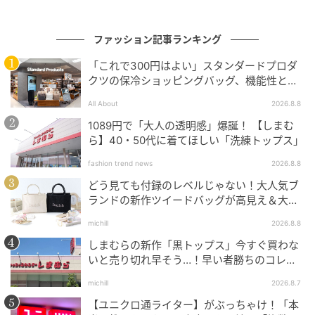
ファッション記事ランキング
「これで300円はよい」スタンダードプロダ
クツの保冷ショッピングバッグ、機能性とデ
ザインでネット大絶賛
All About
2026.8.8
1089円で「大人の透明感」爆誕！ 【しまむ
ら】40・50代に着てほしい「洗練トップス」
fashion trend news
2026.8.8
どう見ても付録のレベルじゃない！大人気ブ
ランドの新作ツイードバッグが高見え＆大容
量♡
michill
2026.8.8
しまむらの新作「黒トップス」今すぐ買わな
いと売り切れ早そう…！早い者勝ちのコレ買
いリスト
michill
2026.8.7
【ユニクロ通ライター】がぶっちゃけ！「本