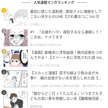
人気連載マンガランキング
最初に感じた違和感…普段マメに連絡をして
こない夫からのLINE【され妻なつこ Vol.1】
され妻なつこ
#1 「お疲れ〜♡」遅刻するなら連絡して！
この女、ナメてます
美人な友達は何でも許される
【漫画】新婚夫に浮気疑惑！絶対証拠をつか
んでやる！【エリート夫に浮気された話 Vol.
1】
エリート夫に浮気された話
【スカッと漫画】双子の娘より飲み会が大
事!? 親の自覚がない夫を懲らしめた話【第1
話】
【スカッと漫画】双子の娘より飲み会が大事!? 親の自覚がない夫を
懲らしめた話
「朝からどこ行ってたんだよ」いつまでも子
どもの習い事を把握しない夫【離婚後同居 Vo
l.1】
離婚後同居