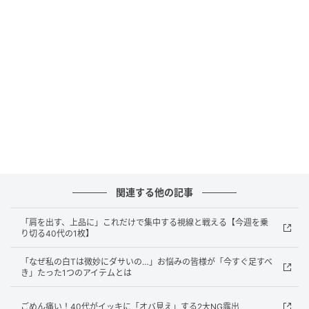
小物のバランスが光るデイリーな着こなしです。
【40代働く女性のコーディネートをインスタからセレ
クト、毎日ご紹介中！】
（OTONA SALONE編集部）
関連する他の記事
本文中の画像は投稿主様より掲載許諾をいただいてい
ます。
「肩を出す、上品に」これだけで集中する視線と戦える【今週を乗
※40代女性との表記がありますが、あくまで40代女性
り切る40代の1枚】
にも似合うコーディネートを選択して掲載していま
「なぜ私の白Tは微妙にダサいの…」お悩みの皆様が「今すぐ足すべ
す。そのため、インスタ画像のモデルさんは40代とは
き」たった1つのアイテムとは
限りません。
ごめん痛い！40代がイッキに「オバ見え」する2大NG露出