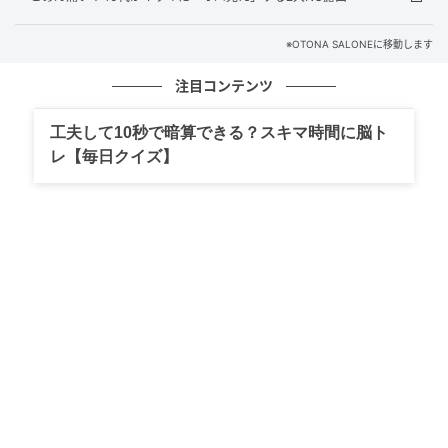
元記事で読む
※OTONA SALONEに移動します
次の記事
注目コンテンツ
夏のモノトーンはダークグレーで軽めに。【G
U】バレルジーンズを取り入れた脚長見えコー
工夫して10秒で暗算できる？スキマ時間に脳ト
デ。【40代の毎日コーデ】
レ【毎日クイズ】
の記事をもっとみる