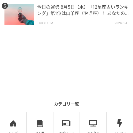
こと、NG行動などを解説
とても傷つきやすく繊細な一面も。だからこそ牡羊座
今日の運勢 8月5日（水）「12星座占いランキ
さんは、直感でまず行動し、決断し、またチャレンジ
ング」第1位は山羊座（やぎ座）！ あなたの
する―そのサイクルを何度でも繰り返すことができま
星座は何位？
TOKYO FM+
2026.8.4
す。強さと繊細さ、純粋さと勇気をあわせ持つところ
が、牡羊座さん最大の魅力です。
＜全体の星の動き＞
自分らしさを形にしていくことが、未来への扉を開く
下半期。
準備してきたことを信じて、一歩前へ踏み出していき
カテゴリ一覧
ましょう。
2026年下半期は、上半期に整えてきた土台をもとに、
「自分自身を表現すること」が大きなテーマとなって