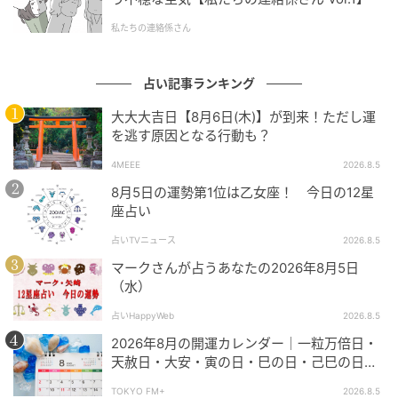
私たちの連絡係さん
出典
FUDGE.jp
占い記事ランキング
赤のグループ × ○ の牡羊座さん
大大大吉日【8月6日(木)】が到来！ただし運
を逃す原因となる行動も？
「自分を生きる、永遠のチャレンジャー」
4MEEE
2026.8.5
牡羊座は、12星座のトップバッターであり、生まれた
8月5日の運勢第1位は乙女座！ 今日の12星
座占い
ばかりの赤ちゃんにたとえられる存在です。行動する
理由はとてもシンプルで、「自分がやりたいと思うか
占いTVニュース
2026.8.5
どうか」。
マークさんが占うあなたの2026年8月5日
その純粋な衝動こそが、牡羊座さんの原動力になりま
（水）
す。
占いHappyWeb
2026.8.5
大人になると躊躇してしまうようなことでも、気分が
2026年8月の開運カレンダー｜一粒万倍日・
上がれば迷わず一歩を踏み出せる正直さと勇敢さを持
天赦日・大安・寅の日・巳の日・己巳の日…8
っています。一方で、曲がったことが大嫌いで、実は
月の吉日・開運日はいつ？ やったほうが良い
TOKYO FM+
2026.8.5