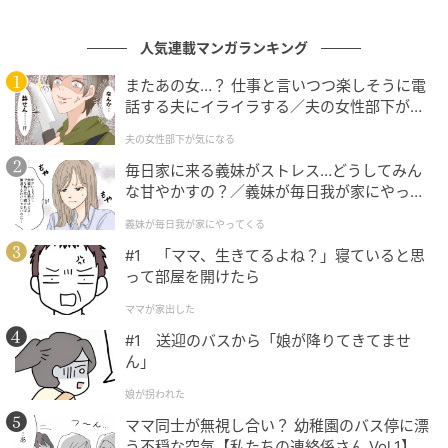
ることで、新たなご縁やチャンスを引き寄せることが
できるでしょう。
人気連載マンガランキング
またあの女…？ 仕事と言いつつ楽しそうに電
話する夫にイライラする／夫の女性部下が気
になる（1）【夫婦の危機 まんが】
夫の女性部下が気になる
毎日家に来る義妹がストレス…どうしてみん
な甘やかすの？／義妹が毎日我が家にやって
くる（1）【義父母がシンドイんです！ まん
義妹が毎日我が家にやってくる
が】
#1 「ママ、生きてるよね？」寝ていると思
って部屋を開けたら
ママが家出した
#1 送迎のバスから「娘が降りてきてませ
ん」
娘が拐われた
ママ同士が無視し合い？ 幼稚園のバス停に漂
う不穏な空気【私たちの連絡係さん Vol.1】