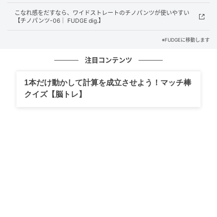
存在を超えた視点から」見ている
こなれ感をだすなら、ワイドストレートのチノパンツが使いやすい
【チノパンツ-06｜ FUDGE dig.】
2026年は、出来事同士のつながりや全体像を意識する
ことで、物事の本質が見えてきます。考えすぎて動け
※FUDGEに移動します
なくなったときは、現実的な一歩を踏み出すことが流
注目コンテンツ
れを動かす鍵になります。
1本だけ動かして計算を成立させよう！マッチ棒
クイズ【脳トレ】
2026年下半期はこんな年になる！
2026年下半期は、上半期に整えてきた土台を活かし、
自分らしい未来を選び取っていく時期です。迷いより
も行動を、正解探しよりも経験を大切にしながら、新
しい可能性へと踏み出していきましょう。
自分の個性や魅力、これまで培ってきた経験を表現す