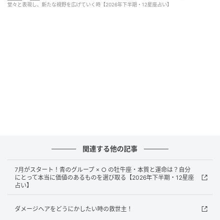
堂々と表現し、新たな視野を広げていく時【2026年下半期・12星座占い】
B【12星座別 物事の見方】
◯【牡羊座、牡牛座、双子座、蟹座】
：「自分自身」
を通して見ている
2026年は、「自分はどう感じているか」を基準に、等
身大の視点で物事を見ていくことが重要です。正解を
外に求めるよりも、自分の感覚を信じて判断していき
ましょう。
△【獅子座、乙女座、天秤座、蠍座】
：「相手との対
人関係」を通して見ている
関連する他の記事
2026年は、相手との関係性の中で見えてくるものを大
切にしながらも、誠実さを軸に判断していく年。相手
7月がスタート！青のグループ × ○ の牡牛座・本質と運命は？自分
にとって本当に価値のあるものを選び取る【2026年下半期・12星座
に合わせすぎず、自分の立場や気持ちもきちんと含め
占い】
て考えることで、健全なバランスが生まれます。
ダメージヘアをどうにかしたい時の救世主！
□
【射手座、山羊座、水瓶座、魚座】
：「個や相手の