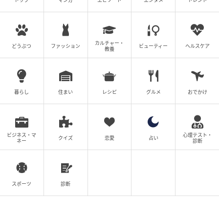
トップ
マンガ
エピソード
エンタメ
トレンド
いきます。上半期は理想と現実のギャップに向き合い
ながら、課題を整理し、土台を築いてきた人も多かっ
たはず。その積み重ねが、下半期には少しずつ形とな
カルチャー・
って現れ始めるでしょう。
どうぶつ
ファッション
ビューティー
ヘルスケア
教養
7月以降、木星は獅子座へと移動し、「自己表現」「創
造性」「楽しむ力」にスポットライトが当たります。
遠慮していたことや後回しにしていた夢にも、改めて
暮らし
住まい
レシピ
グルメ
おでかけ
挑戦するチャンスが巡ってきそうです。自分らしさを
発揮することが、新しいご縁や可能性を引き寄せる鍵
となるでしょう。一方で、土星と海王星は引き続き牡
ビジネス・マ
心理テスト・
羊座に滞在し、自分の理想を現実へと落とし込む作業
クイズ
恋愛
占い
ネー
診断
を促しています。勢いだけで進むのではなく、「本当
に大切なものは何か」を見極めながら行動することが
求められる時期です。夢を見るだけではなく、一歩ず
スポーツ
診断
つ形にしていく姿勢が未来を切り開いていく大切なポ
イントとなります。