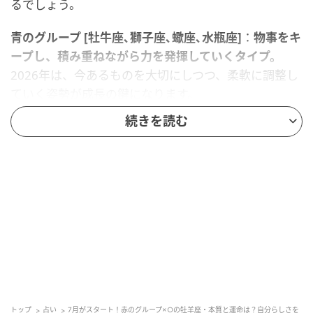
るでしょう。
青のグループ [牡牛座､獅子座､蠍座､水瓶座]
：
物事をキ
ープし、積み重ねながら力を発揮していくタイプ。
2026年は、今あるものを大切にしつつ、柔軟に調整し
ていく姿勢が成長の鍵になります。
「守る」ことに意識が向きすぎたときは、小さな変化
続きを読む
を受け入れることで、停滞を抜け出せるでしょう。
緑のグループ [双子座､乙女座､射手座､魚座]
：
常に変化
し続けながら、新しい流れを生み出していくタイプ。
2026年は、外の世界で得た刺激や学びを、内側に取り
込み定着させていくことが大切です。
動き続けるだけでなく、振り返りや整理の時間を持つ
ことで、変化が実力として根づいていきます。
トップ
占い
7月がスタート！赤のグループ×○の牡羊座・本質と運命は？自分らしさを