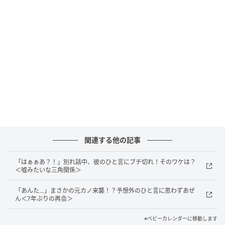
そして20代半ばで、思い切って起業したのです。
最初から順調だったわけではありませんが、社員たち
と必死に踏ん張り、少しずつ仕事が増えていきまし
た。2年ほど経つころには、業界内で名前を知ってもら
える会社に成長！
さらに、そのころ夫と出会って結婚し、娘にも恵まれ
ました。ようやく自分の力で手に入れた幸せでした。
ところが、そんな日々を壊す出来事が起きたのです。
関連する他の記事
最悪の再会
「はぁぁあ？！」別れ話中、彼のひと言にブチ切れ！そのワケは？
＜嘘みたいな三角関係＞
ある日、私が出社すると、受付のあたりが騒がしくな
「あんた…」まさかの元カノ来襲！？予想外のひと言に思わずあぜ
っていました。なんとそこにいたのは妹と両親！ 何年
ん＜7年ぶりの再会＞
も関わっていなかった3人が、突然会社に押しかけてき
※ベビーカレンダーに移動します
たのです。