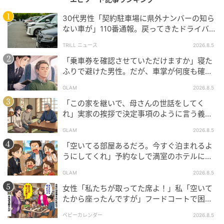
ません。
30代男性「契約駐車場に県外ナンバーの知ら
ない車が」110番通報。戻ってきたドライバー
結局、社員たちの厳しい空気に耐えられなくなった妹
の“言い分”に「口論になった」
TRILL ニュース
2026.8.5
は「もう無理！」と泣きながら会社を飛び出していき
「乗車券を確認させていただけますか」寝た
ました。
ふりで避けた男性。だが、車掌が何度も確認
した結果
GLAM
2026.8.5
社員たちの言葉に…
「この家を継いで、母さんの世話をしてく
れ」実家の挨拶で決定事項のように言う義
その日の夕方、妹は両親を連れて会社に戻ってきまし
父。だが、普段は反論しない夫が言ってくれ
GLAM
2026.8.5
た。父は「妹を泣かせるなんてお前は本当に冷たい姉
た一言
「空いてる部屋あるだろ。今すぐ泊まれるよ
だな！」と私をにらみつけ、母も「あんたそれでも姉
うにしてくれ」予約なしで満室のホテルに押
なの！？」と怒鳴りました。
しかけた家族。だが、責任者の対応で状況が
GLAM
2026.8.5
一変
すると、社員たちが「社長の座は、欲しいと言われて
女性「私たちが取ってた席よ！」私「空いて
渡せるものではありません」「もし本当に社長が交代
たから座ったんですが」フードコートで困
惑…⇒そこへ女性の旦那さんが来ると
するなら、私は辞めます。たぶん、ほかの社員も同じ
ベビーカレンダー
2026.8.5