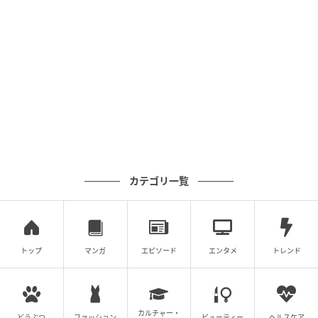
です」と援護してくれたのです。社員たちの勢いに、
両親も妹も何も言えなくなったようでした。
そして私が「もう私に関わらないで。無断で会社に押
しかけたり、業務の邪魔をしたりするなら警察や弁護
士に相談するから」と告げると、3人は慌てて帰ってい
きました。その後、3人は会社に来ることも、連絡して
くることもありません。
今回の一件で社員たちには迷惑をかけましたが、後日
カテゴリ一覧
「社長がどれだけ会社を大切にしてきたか、私たちは
知っています」と言ってもらえました。過去に振り回
されず、今の家族と社員たちとの関係を大切にしよう
と、改めて思った出来事でした。
トップ
マンガ
エピソード
エンタメ
トレンド
※本記事は、実際の体験談をもとに作成しています。
取材対象者の個人が特定されないよう固有名詞などに
変更を加えながら構成しています。
カルチャー・
どうぶつ
ファッション
ビューティー
ヘルスケア