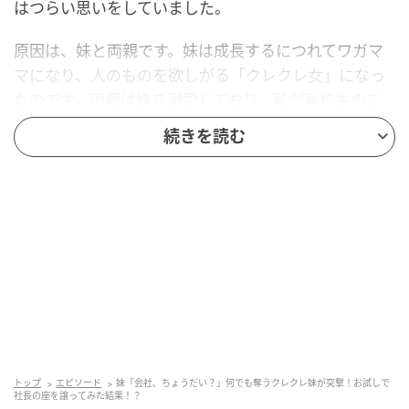
はつらい思いをしていました。
原因は、妹と両親です。妹は成長するにつれてワガマ
マになり、人のものを欲しがる「クレクレ女」になっ
たのです。両親は妹を溺愛しており、私が高校生のこ
ろにアルバイト代で買ったバッグを妹に取られたとき
続きを読む
も、「お姉ちゃんなんだから譲りなさい」と私を責め
ました。
限界を感じた私は、高校卒業後に家を出ました。それ
からは家族と距離を置き、連絡も必要最低限にしてい
たのです。
夢だった起業を成功させて
家を出たあと、私は就職して経験を積みながら、いつ
トップ
エピソード
妹「会社、ちょうだい？」何でも奪うクレクレ妹が突撃！お試しで
か自分の会社を持ちたいと考えるようになりました。
社長の座を譲ってみた結果！？