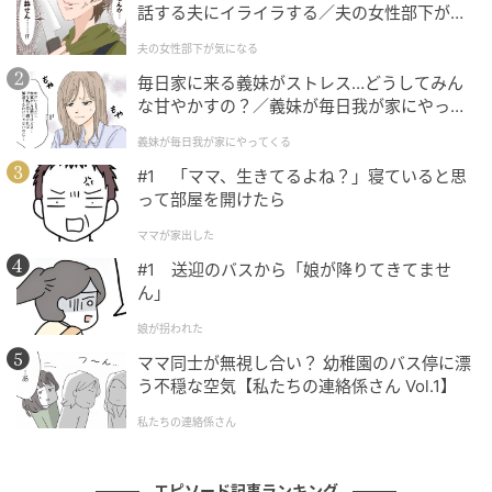
話する夫にイライラする／夫の女性部下が気
になる（1）【夫婦の危機 まんが】
家族のことで社員たちを巻き込むのは申し訳なかった
夫の女性部下が気になる
ものの、事情を話すと、みんな快く協力してくれるこ
毎日家に来る義妹がストレス…どうしてみん
とに。このままでは、妹や両親は迷惑行為を続けるだ
な甘やかすの？／義妹が毎日我が家にやって
ろうと思った私は、その提案に乗ることにしました。
くる（1）【義父母がシンドイんです！ まん
義妹が毎日我が家にやってくる
が】
#1 「ママ、生きてるよね？」寝ていると思
試しに「社長」になってもらう？
って部屋を開けたら
ママが家出した
そして、「そんなに言うなら、社長になってみる？」
#1 送迎のバスから「娘が降りてきてませ
と言うと、両親と妹は大喜び。翌日、妹は意気揚々と
ん」
会社に現れ、「今日から私が社長ね」と、満足げに社
娘が拐われた
長席に腰かけました。
ママ同士が無視し合い？ 幼稚園のバス停に漂
う不穏な空気【私たちの連絡係さん Vol.1】
すかさず女性社員が「では社長。まず簡単な打ち合わ
私たちの連絡係さん
せからお願いします」と声をかけました。しかし、社
員から「この件はどう判断しますか」「優先順位はど
うしますか」と聞かれると妹は固まり、何も答えられ
エピソード記事ランキング