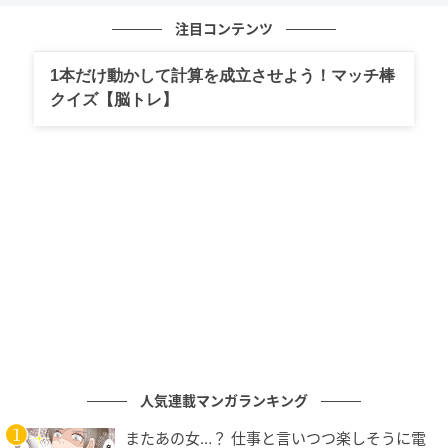
注目コンテンツ
私を見るなり、妹は目を輝かせて「社長とかカッコい
い～！ ねぇ、私に会社をちょうだい！」と信じられな
1本だけ動かして計算を成立させよう！マッチ棒
いことを口にしました。どうやら3人は私のことを何か
クイズ【脳トレ】
で目にし、甘い汁を吸えると勝手に思い込んだようで
す。
私が立ちすくんでいると、そばにいた女性社員から小
声で「社長、ちょっとよろしいですか」と声をかけら
れました。そして彼女は「妹さんが本当に簡単な仕事
だと思っているなら、一度だけ現実を見てもらうのは
どうでしょう？」と提案してきたのです。
もちろん、社長の座を譲るわけではありません。機密
情報や取引先に関わる話は出さず、社内で完結する簡
人気連載マンガランキング
単な確認だけ社長として体験してもらう、というのが
彼女の提案でした。
またあの女…？ 仕事と言いつつ楽しそうに電