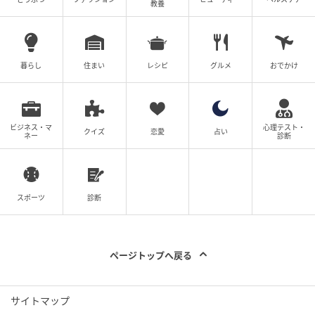
教養
ムーンカレンダー編集室では、女性の体を知って、毎
月をもっとラクに快適に、女性の一生をサポートする
記事を配信しています。すべての女性の毎日がもっと
暮らし
住まい
レシピ
グルメ
おでかけ
ラクに楽しくなりますように！
ビジネス・マ
心理テスト・
著者：ライター ベビーカレンダー編集部／ママトピ取
クイズ
恋愛
占い
ネー
診断
材班
ベビーカレンダー編集部／ムーンカレンダー編集室
スポーツ
診断
元記事で読む
クリエイター情報
ページトップへ戻る
ベビーカレンダー
サイトマップ
ベビーカレンダーは妊娠・出産・育児の情報サイト
です。みんなのクチコミや体験談から産婦人科検