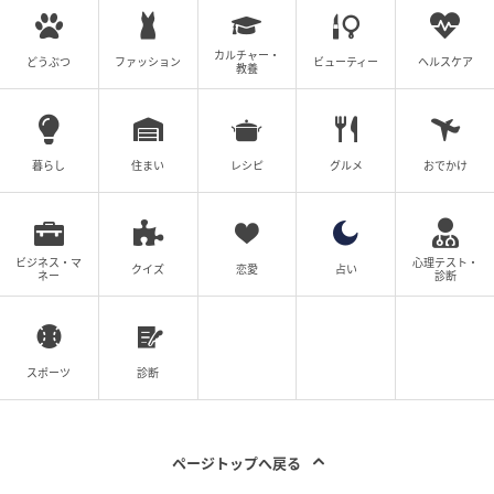
す。夫はAさんに甘く、家庭のお金から高額な小遣いを
渡していました。
カルチャー・
どうぶつ
ファッション
ビューティー
ヘルスケア
教養
「渡すなら自分の小遣いからにして」と抗議しても、
夫は
「家族をねぎらって何が悪い」
と聞き入れませ
ん。さらに夫は、Aさんにブランド物の化粧品まで買
暮らし
住まい
レシピ
グルメ
おでかけ
い与えているのです。
Aさんは私が不快に思っていることを知っており、わざ
と私に化粧品を見せびらかしては「ありがとうござい
ビジネス・マ
心理テスト・
クイズ
恋愛
占い
ネー
診断
ますぅ」と、ニヤニヤしながら挑発してきます。私は
そのたびに夫に詰め寄り、ブランド品を買い与えない
よう、口を酸っぱくして注意していました。
スポーツ
診断
出張中の夫から届いたメッセージに「！？」
ページトップへ戻る
ある日、夫が出張に出ます。その夜、デパートの化粧