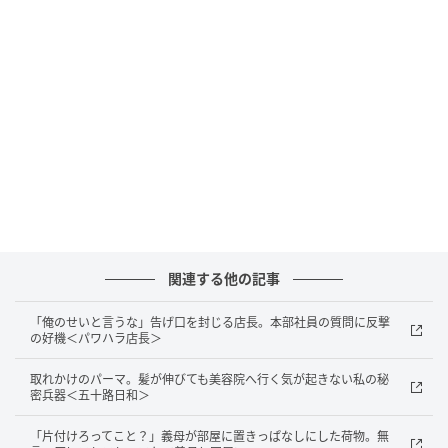
ベビーカレンダー
関連する他の記事
「俺のせいと言うな」告げ口を封じる店長。本部社員の質問に反撃
の好機＜パワハラ店長＞
取れかけのパーマ。髪が伸びても美容院へ行く気が起きない私の秘
密兵器＜五十路日和＞
「片付けろってこと？」義母が部屋に置きっぱなしにした荷物。無