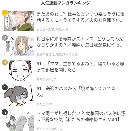
人気連載マンガランキング
またあの女…？ 仕事と言いつつ楽しそうに電
話する夫にイライラする／夫の女性部下が気
になる（1）【夫婦の危機 まんが】
夫の女性部下が気になる
毎日家に来る義妹がストレス…どうしてみん
な甘やかすの？／義妹が毎日我が家にやって
くる（1）【義父母がシンドイんです！ まん
義妹が毎日我が家にやってくる
ベビーカレンダー
が】
#1 「ママ、生きてるよね？」寝ていると思
って部屋を開けたら
ママが家出した
#1 送迎のバスから「娘が降りてきてませ
ん」
娘が拐われた
ママ同士が無視し合い？ 幼稚園のバス停に漂
う不穏な空気【私たちの連絡係さん Vol.1】
私たちの連絡係さん