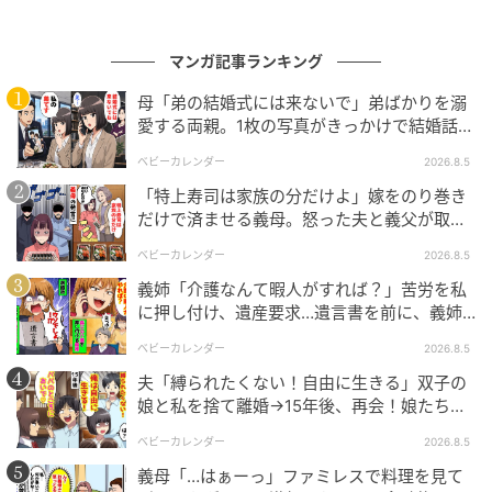
ベビーカレンダー
マンガ記事ランキング
母「弟の結婚式には来ないで」弟ばかりを溺
愛する両親。1枚の写真がきっかけで結婚話が
なくなったワケ
ベビーカレンダー
2026.8.5
「特上寿司は家族の分だけよ」嫁をのり巻き
だけで済ませる義母。怒った夫と義父が取っ
た行動とは
ベビーカレンダー
2026.8.5
義姉「介護なんて暇人がすれば？」苦労を私
に押し付け、遺産要求…遺言書を前に、義姉
が顔面蒼白のワケ
ベビーカレンダー
2026.8.5
ベビーカレンダー
夫「縛られたくない！自由に生きる」双子の
娘と私を捨て離婚→15年後、再会！娘たち
「あんた誰？」論破された元夫は
ベビーカレンダー
2026.8.5
義母「…はぁーっ」ファミレスで料理を見て