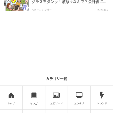
グラスをダンッ！激怒→なんで？会計後に知
った暗黙のルール
ベビーカレンダー
2026.8.5
ベビーカレンダー
私は夫と娘、そして義両親と二世帯住宅で暮らす35歳
の主婦です。義父の介護を義母と協力しておこなって
おり、義両親とは実の親子のような良好な関係を築い
カテゴリ一覧
ています。しかし、6歳年下の義妹Aさんが悩みの種で
した。
Aさんは1人暮らしをして働いていますが、毎週のよう
トップ
マンガ
エピソード
エンタメ
トレンド
に実家に来ては、兄である私の夫に小遣いをせびりま