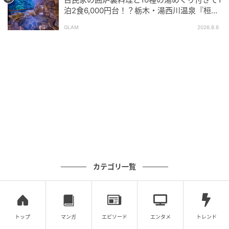
泊2食6,000円台！？栃木・湯西川温泉『桓武
平氏ゆかりの宿 揚羽』で叶う秘境ステイ
GLAM
2026.8.6
八芳 料理
市場のように並ぶ食材コーナーから、好きなものを自
由にピックアップ。
カテゴリ一覧
海鮮やお肉はもちろんですが…
トップ
マンガ
エピソード
エンタメ
トレンド