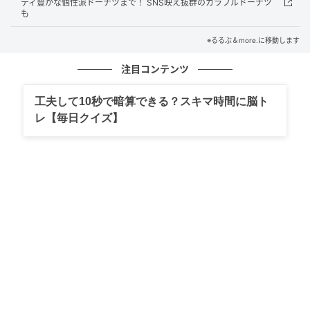
ティ豊かな個性派ドーナツまで！ SNS映え抜群のカラフルドーナツ
ントとして楽しめます。
も
※るるぶ＆more.に移動します
海鮮・お肉はもちろんフルーツやおつまみ
注目コンテンツ
も！ 自分だけの食卓が完成
工夫して10秒で暗算できる？スキマ時間に脳ト
レ【毎日クイズ】