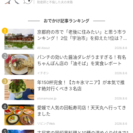
助産師と不倫した夫の末路
おでかけ記事ランキング
京都府の市で「老後に住みたい」と思う市ラ
ンキング！ 2位「宇治市」を抑えた1位は？
【2026年調査】
All About
2026.8.6
パンチの効いた醤油ダレがうますぎる！有名
ちゃんぽん店の「油そば」を実食レポート
イチオシ
2026.8.6
八芳 料理
年150杯完食！【カキ氷マニア】が本気で推
す絶対行くべき３名店
その他の食事とドリンクは、食材の並ぶカウンターと
otonamuse.jp
2026.8.6
ドリンクの冷蔵庫からセルフで選ぶスタイルです。お
愛媛で人気の回転寿司店！天天丸へ行ってき
皿やグラスの種類によって料金が設定されており、食
ました
後にスタッフが種類と枚数を確認して会計します。
リビングWeb
2026.8.6
古民家の囲炉裏料理と10種の湯めぐり付きで1