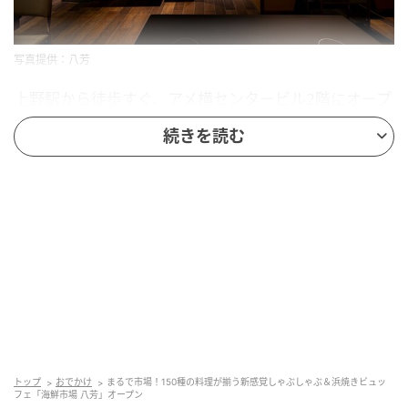
写真提供：八芳
上野駅から徒歩すぐ、アメ横センタービル2階にオープ
ンした「海鮮市場 八芳」。
続きを読む
店内に一歩足を踏み入れると、約400席を備えた広々
とした空間が広がります。店のコンセプトは、「市場
で選ぶ楽しさ」と「しゃぶしゃぶ・浜焼きの食体験」
の融合。「おいしい」のはもちろん「楽しい」も追求
した体験型レストランです。
トップ
おでかけ
まるで市場！150種の料理が揃う新感覚しゃぶしゃぶ＆浜焼きビュッ
フェ「海鮮市場 八芳」オープン