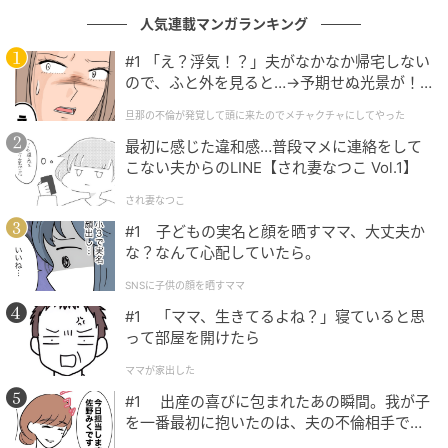
人気連載マンガランキング
#1 「え？浮気！？」夫がなかなか帰宅しない
ので、ふと外を見ると…→予期せぬ光景が！
｜旦那の不倫が発覚して頭に来たのでメチャ
旦那の不倫が発覚して頭に来たのでメチャクチャにしてやった
クチャにしてやった
最初に感じた違和感…普段マメに連絡をして
鍋スープイメージ 写真提供：八芳
こない夫からのLINE【され妻なつこ Vol.1】
楽しみ方はとてもシンプル。まずはテーブルにある二
され妻なつこ
次元コードをスマートフォンで読み込み、鍋のスープ
#1 子どもの実名と顔を晒すママ、大丈夫か
を注文します。スープは1つ500円で2種類まで選ぶこ
な？なんて心配していたら。
とが可能です。
SNSに子供の顔を晒すママ
「昆布としじみの和風だし」や「麻辣牛脂スープ」、
#1 「ママ、生きてるよね？」寝ていると思
「濃厚トマトスープ」など13種類が揃い、スープだけ
って部屋を開けたら
でも個性豊かで選ぶのが楽しい！
ママが家出した
#1 出産の喜びに包まれたあの瞬間。我が子
を一番最初に抱いたのは、夫の不倫相手でし
た。