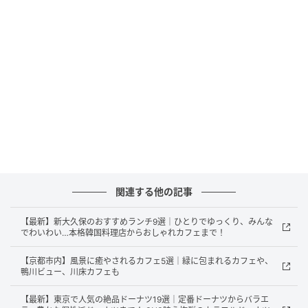
写真提供：八芳
店内のカウンターには、豊洲市場などから仕入れた新
鮮な海鮮をはじめ、旬の野菜やブランド和牛など150
種類以上の食材がずらりと並びます。
そこから自分の好みの食材を選ぶスタイル。
関連する他の記事
市場を歩きながら「これもおいしそう」「今日は何を
【最新】新大久保のおすすめランチ9選｜ひとりでゆっくり、みんな
でわいわい…本格韓国料理店からおしゃれカフェまで！
食べよう」と食材を選ぶワクワク感をそのままレスト
ランで体験できるのがこの店の醍醐味。
【京都市内】風景に癒やされるカフェ5選｜緑に包まれるカフェや、
鴨川ビュー、川床カフェも
食材を選び、テーブルへ運び、自分で調理して味わう
まで、そのすべての工程がひとつのエンターテインメ
【最新】東京で人気の絶品ドーナツ19選｜定番ドーナツからバラエ