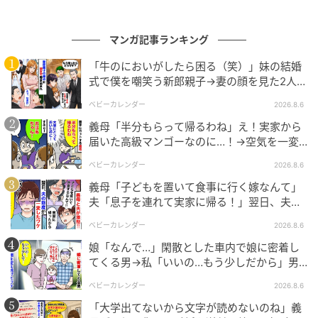
月をもっとラクに快適に、女性の一生をサポートする
記事を配信しています。すべての女性の毎日がもっと
ラクに楽しくなりますように！
マンガ記事ランキング
「牛のにおいがしたら困る（笑）」妹の結婚
ベビーカレンダー編集部／ムーンカレンダー編集室
式で僕を嘲笑う新郎親子→妻の顔を見た2人が
絶句したワケ
ベビーカレンダー
2026.8.6
元記事で読む
義母「半分もらって帰るわね」え！実家から
届いた高級マンゴーなのに…！→空気を一変
クリエイター情報
させた4歳娘の痛快な一言とは
ベビーカレンダー
2026.8.6
ベビーカレンダー
義母「子どもを置いて食事に行く嫁なんて」
ベビーカレンダーは妊娠・出産・育児の情報サイト
夫「息子を連れて実家に帰る！」翌日、夫が
です。みんなのクチコミや体験談から産婦人科検
謝罪してきたワケ
索、おでかけ情報、離乳食レシピまで。月間利用者1
ベビーカレンダー
2026.8.6
000万人以上。
娘「なんで…」閑散とした車内で娘に密着し
作品をもっとみる
てくる男→私「いいの…もう少しだから」男
が血相を変え逃げたワケ
ベビーカレンダー
2026.8.6
「大学出てないから文字が読めないのね」義
の記事をもっとみる