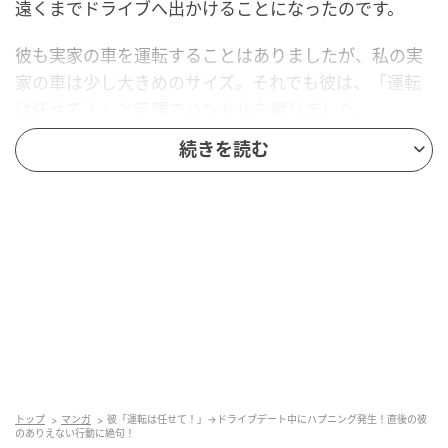
遠くまでドライブへ出かけることになったのです。
彼も実家の車を運転することはありましたが、私の実
家の車は少し大きめのサイズ。それでも彼は、「運転
は任せて！」と笑顔でハンドルを握りました。
続きを読む
私は少し不安もありましたが、「きっと大丈夫」と自
分に言い聞かせ、助手席に座りました。しばらくは楽
しいドライブが続き、目的地までは何事もなく到着し
たのです。
駐車場で起きたハプニング
目的地の駐車場は砂利が敷かれ、白線もほとんど見え
ない少し停めづらい場所でした。しかも人気のお店だ
ったため、駐車している車も多く、彼は慎重に車を停
トップ
マンガ
彼「運転は任せて！」→ドライブデート中にハプニング発生！直後の彼
めようとしていました。
のありえない行動に絶句！