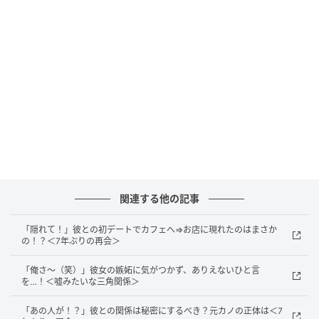
何度か切り返したあと、「ドン！」という音が響きま
した。慌てて車を降りて確認すると、車止めに当たっ
ていたのです。
幸い大きな破損はなく、周囲の車や人にも影響はあり
ませんでした。ところがその瞬間、彼は突然私に向か
ってこう言いました。
「なんでちゃんと見てないんだよ！」
関連する他の記事
突然責められた私は、驚いて何も言えませんでした。
「隠れて！」彼との初デートでカフェへ⇒お店に現れたのはまさか
の！？＜7年ぶりの再会＞
さらに驚いた彼の行動
「俺さ～（笑）」彼女の嫉妬に気がつかず、ありえないひと言
を…！＜嘘みたいな三角関係＞
私は、このまま何も伝えずに帰るわけにはいかないと
思い、一人でお店へ向かい、事情を説明して謝罪しま
「あの人が！？」彼との関係は秘密にするべき？元カノの正体は＜7