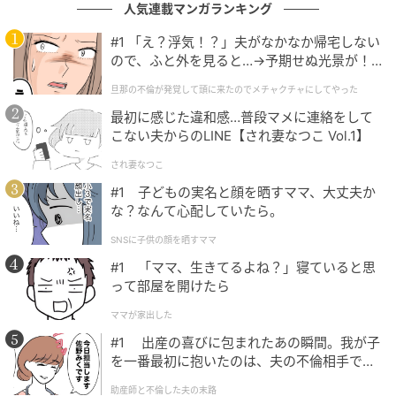
行動を見て、「この人とは一緒に歩んでいけない」と
人気連載マンガランキング
感じたのです。
#1 「え？浮気！？」夫がなかなか帰宅しない
ので、ふと外を見ると…→予期せぬ光景が！
この出来事を通して、「トラブルが起きたときこそ、
｜旦那の不倫が発覚して頭に来たのでメチャ
その人の本当の姿が見える」という言葉の意味を、身
旦那の不倫が発覚して頭に来たのでメチャクチャにしてやった
クチャにしてやった
をもって知りました。
最初に感じた違和感…普段マメに連絡をして
こない夫からのLINE【され妻なつこ Vol.1】
著者：水瀬こはく／20代女性。恋愛・ライフスタイ
され妻なつこ
ル・金融・ITなど幅広いジャンルを執筆するライタ
#1 子どもの実名と顔を晒すママ、大丈夫か
ー。
な？なんて心配していたら。
SNSに子供の顔を晒すママ
※ベビーカレンダーが独自に実施したアンケートで集
めた読者様の体験談をもとに記事化しています（回答
#1 「ママ、生きてるよね？」寝ていると思
って部屋を開けたら
時期：2026年1月）
ママが家出した
※AI生成画像を使用しています
#1 出産の喜びに包まれたあの瞬間。我が子
を一番最初に抱いたのは、夫の不倫相手でし
ムーンカレンダー編集室では、女性の体を知って、毎
た。
助産師と不倫した夫の末路