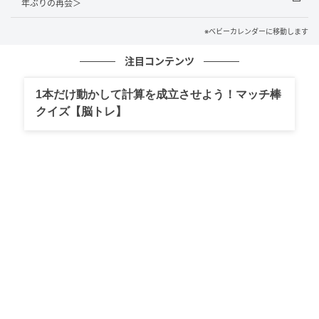
年ぶりの再会＞
した。幸い、お店の方は「気にしないでください」と
やさしく対応してくださいました。
※ベビーカレンダーに移動します
ほっとしたのも束の間、車へ戻ると彼の姿がありませ
注目コンテンツ
ん。慌てて電話をかけると、「電車で帰るから」と、
1本だけ動かして計算を成立させよう！マッチ棒
ひと言。私は思わず、「えっ、車はどうするの？」と
クイズ【脳トレ】
聞き返しましたが、彼は「そっちで何とかして」と言
い、そのまま電話を切ってしまいました。
結局、私は一人で実家の車を運転し、自宅まで帰るこ
とになりました。その帰り道「もしもっと大きなトラ
ブルがあっても、この人は私を置いて帰ってしまうの
だろうか」――そんな考えが頭から離れませんでし
た。
後日、私は彼に別れを伝えました。もちろん、誰でも
失敗してしまうことはあります。ただ、あの日の彼の