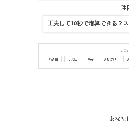
注
グルメ、ギャグ、子育て、旅行
この
#動画
#悪口
#夫
#おかげ
あなた