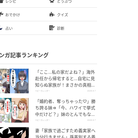
レシピ
どうぶつ
おでかけ
クイズ
占い
診断
ンガ記事ランキング
「ここ…私の家だよね？」海外
赴任から帰宅すると…自宅に見
知らぬ家族が！まさかの真相と
は！？
ベビーカレンダー
2026.8.7
「婚約者、奪っちゃった♡」勝
ち誇る妹⇒「今、ハワイで挙式
中だけど？」妹のとんでもない
勘違いとは
ベビーカレンダー
2026.8.7
妻「家族で過ごすため義実家へ
当分行きません」孫差別する義