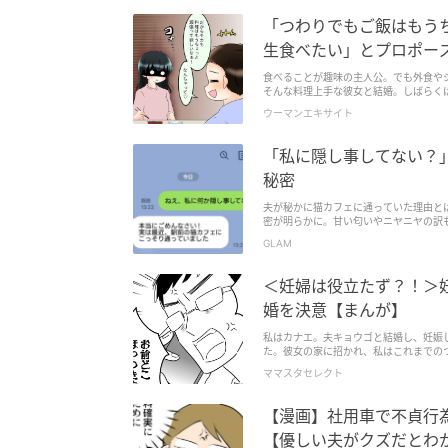
「つわりでもご飯はもうち
生食べたい」とプロポー
食べることが趣味の主人公。でも外食や
そんな料理上手な彼女と結婚。しばらく
ウーマンエキサイト
「私に隠し事してない？
秘密
夫が秘かに猫カフェに通っていた理由と
密が明らかに。甘い匂いやニヤニヤの訳
険が待っているようです。詳しいエピソ
GLAM
＜妊婦は役立たず？！＞
婚を決意【まんが】
私はカナエ。夫キョウゴと結婚し、妊娠
た。彼女の家に招かれ、私はこれまでの
ママスタセレクト
【漫画】社用車で不貞行
【優しい夫がクズだとわかる