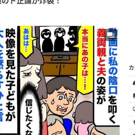
娘のド正論が炸裂！
カ