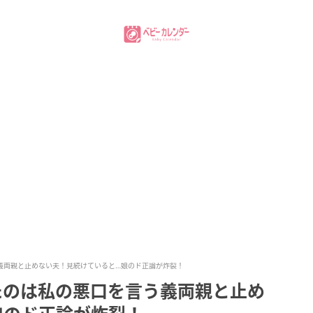
義両親と止めない夫！見続けていると…娘のド正論が炸裂！
たのは私の悪口を言う義両親と止め