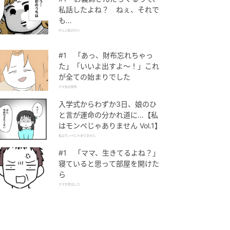
私話したよね？ ねぇ、それで
も…
ぜんぶ私のせい
#1 「あっ、財布忘れちゃっ
た」「いいよ出すよ〜！」これ
が全ての始まりでした
ママ友の財布
入学式からわずか3日、娘のひ
と言が運命の分かれ道に…【私
はモンペじゃありません Vol.1】
私はモンペじゃありません
#1 「ママ、生きてるよね？」
寝ていると思って部屋を開けた
ら
ママが家出した