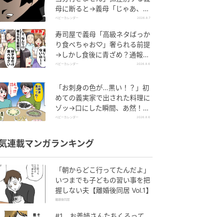
母に断ると→義母「じゃあ、私
は…」妻絶句＜こどおじ義兄＞
ベビーカレンダー
2026.8.7
寿司屋で義母「高級ネタばっか
り食べちゃお♡」奢られる前提
→しかし食後に青ざめ？通報さ
れ警察沙汰！
ベビーカレンダー
2026.8.6
「お刺身の色が…黒い！？」初
めての義実家で出された料理に
ゾッ→口にした瞬間、あ然！刺
身の正体は
ベビーカレンダー
2026.8.6
気連載マンガランキング
「朝からどこ行ってたんだよ」
いつまでも子どもの習い事を把
握しない夫【離婚後同居 Vol.1】
離婚後同居
#1 お義姉さんたちくるって、