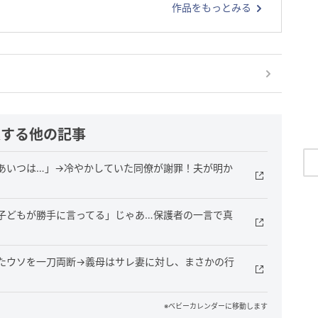
作品をもっとみる
連する他の記事
あいつは…」→冷やかしていた同僚が謝罪！夫が明か
子どもが勝手に言ってる」じゃあ…保護者の一言で真
たウソを一刀両断→義母はサレ妻に対し、まさかの行
※ベビーカレンダーに移動します