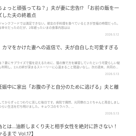
ょっと頑張ってね？」夫が妻に忠告!? 「お前の飯を一
ズした夫の終着点
ジャンクフードでは満足できない。彼女の手料理を食べているときが至福の時間だった。
は幸せだったのだが、2年経ったいまの食事内容は以
2026.5.12
」カマをかけた妻への返信で、夫が自白した可愛すぎる
は？妻にサプライズで猫を迎えるために、猫の撫で方を練習していたという可愛らしい秘
も判明し、2人の絆が深まるストーリーに心温まること間違いなし。次の週末、共同の冒
ードをお楽しみください。
2026.5.13
妊娠中に家出「お腹の子と自分のために逃げる」夫と離
してからずっとつわりに苦しむ毎日です。病院で偶然、元同僚のユミちゃんと再会しまし
つらい生活を打ち明けました。キョウゴのモラハラ、…
2026.5.13
為とは…油断しまくり夫と相手女性を絶対に許さない！
まで Vol.17】