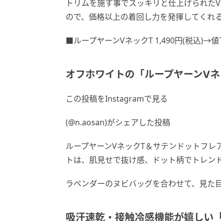
トリムを施す事でスッキリと仕上げられたV
ので、価格以上の着回し力を発揮してくれ
■ループヤーンVネックT 1,490円(税込)→値
オフホワイトの「ループヤーンVネ
この投稿をInstagramで見る
(@n.aosan)がシェアした投稿
ループヤーンVネックT＆サテンドットフレ
トは、肌見せで抜け感、ドット柄でトレン
ラベンダーのヌビバッグを合わせて、見た
吸汗速乾・接触冷感機能が嬉しい