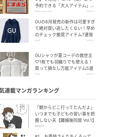
予約できる「大人アイテム」っ
て？
fashion trend news
2026.8.7
GUの8月発売の新作は可愛すぎ
て絶対買い逃したくない！早め
のチェック推奨アイテム7連発
michill
2026.8.7
GUシャツが夏コーデの救世主
♡1枚でも羽織りでも使える！
買って損なし万能アイテム5選
michill
2026.8.7
気連載マンガランキング
「朝からどこ行ってたんだよ」
いつまでも子どもの習い事を把
握しない夫【離婚後同居 Vol.1】
離婚後同居
#1 お義姉さんたちくるって、