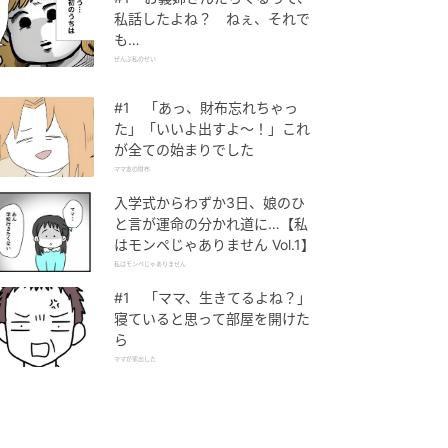
私話したよね？ ねぇ、それで
も…
ぜんぶ私のせい
#1 「あっ、財布忘れちゃっ
た」「いいよ出すよ〜！」これ
が全ての始まりでした
ママ友の財布
入学式からわずか3日、娘のひ
と言が運命の分かれ道に…【私
はモンペじゃありません Vol.1】
私はモンペじゃありません
#1 「ママ、生きてるよね？」
寝ていると思って部屋を開けた
ら
ママが家出した