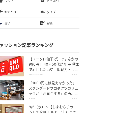
レシピ
どうぶつ
おでかけ
クイズ
占い
診断
ァッション記事ランキング
【ユニクロ値下げ】でまさかの
990円！ 40・50代が今 → 秋ま
で着回したい♡「即戦力トップ
ス」
fashion trend news
2026.8.7
「1000円には見えなかった」
スタンダードプロダクツのリュ
ックが「高見えする」の声。2
個購入する人も
All About
2026.8.7
8/5（水）〜【しまむらチラ
シ】で発見！ 8/15（土）まで