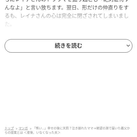
んなよ」と言い放ちます。翌日、形だけの仲直りをす
るも、レイナさんの心は完全に閉ざされてしまいまし
た。
レイナさんは思い切って連休を取得し、実家へ帰省。
続きを読む
ヤマトさんと離れたことで“寂しさ”に気付き、「まだや
り直せるかもしれない」と前向きな気持ちを取り戻し
ます。
しかし、関係修復へ向けて気持ちを立て直した矢先、
警察から連絡が……。「夫を大麻所持で逮捕した」とい
う衝撃の事実を告げられます。
急いで自宅に戻ると、警察の家宅捜索によって部屋は
ぐちゃぐちゃに荒れ果てていました。今後のことを話
しにやってきた職場の上司の前で、レイナさんはあま
トップ
マンガ
「怖い…」幸せの後に天罰？泣き崩れたママ→絶望の淵で届いた義父か
りのショックに泣き崩れてしまいました。
らの提案とは ＜産後、いなくなった夫＞