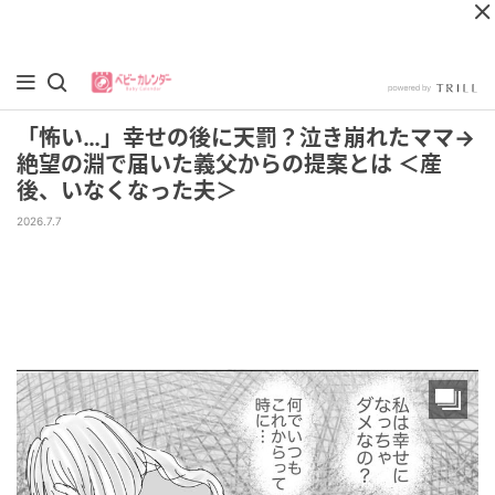
「怖い…」幸せの後に天罰？泣き崩れたママ→
絶望の淵で届いた義父からの提案とは ＜産
後、いなくなった夫＞
2026.7.7