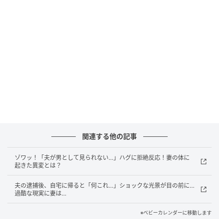
失ってから気づいた存在の大きさ
関連する他の記事
ゾワッ！「夫が男として見られない…」ハグに拒絶反応！妻の体に
起きた異変とは？
夫の逮捕後、自宅に帰ると「何これ…」ショックな光景が目の前に…
過酷な現実に妻は…
※ベビーカレンダーに移動します