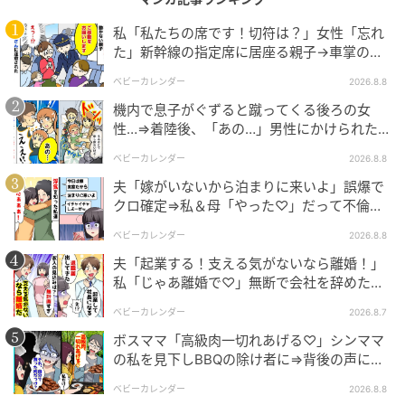
私「私たちの席です！切符は？」女性「忘れ
た」新幹線の指定席に居座る親子→車掌の注
意に移動…直後、ゾッとする発言
ベビーカレンダー
2026.8.8
ベビーカレンダー
機内で息子がぐずると蹴ってくる後ろの女
性…⇒着陸後、「あの…」男性にかけられた驚
きの言葉とは
ベビーカレンダー
2026.8.8
夫「嫁がいないから泊まりに来いよ」誤爆で
クロ確定⇒私＆母「やった♡」だって不倫相
手の正体は！
ベビーカレンダー
2026.8.8
夫「起業する！支える気がないなら離婚！」
私「じゃあ離婚で♡」無断で会社を辞めた元
夫、お先真っ暗！
ベビーカレンダー
2026.8.7
ボスママ「高級肉一切れあげる♡」シンママ
の私を見下しBBQの除け者に⇒背後の声に突
然青ざめたワケ
ベビーカレンダー
2026.8.8