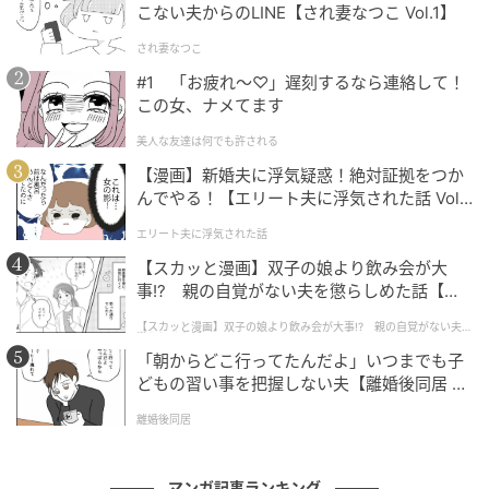
こない夫からのLINE【され妻なつこ Vol.1】
され妻なつこ
#1 「お疲れ〜♡」遅刻するなら連絡して！
この女、ナメてます
ベビーカレンダー
美人な友達は何でも許される
【漫画】新婚夫に浮気疑惑！絶対証拠をつか
んでやる！【エリート夫に浮気された話 Vol.
1】
エリート夫に浮気された話
【スカッと漫画】双子の娘より飲み会が大
事!? 親の自覚がない夫を懲らしめた話【第1
話】
【スカッと漫画】双子の娘より飲み会が大事!? 親の自覚がない夫を
懲らしめた話
「朝からどこ行ってたんだよ」いつまでも子
どもの習い事を把握しない夫【離婚後同居 Vo
l.1】
離婚後同居
マンガ記事ランキング