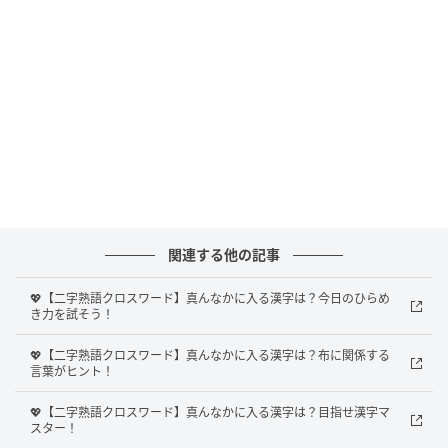
Ray(レイ)
果たして、正解は？
関連する他の記事
正解は、
「版
」
でした！
💖【二字熟語クロスワード】真んなかに入る漢字は？今日のひらめ
き力を試そう！
真んなかに「版」という漢字をいれることで、4つの熟
💖【二字熟語クロスワード】真んなかに入る漢字は？布に関係する
語
「出版、版画、版権、絶版
」
が完成します。
言葉がヒント！
「版」ひとつとってもさまざまな熟語があることがわ
💖【二字熟語クロスワード】真んなかに入る漢字は？目指せ漢字マ
スター！
かりますね。