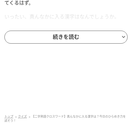
てくるはず。
いったい、真んなかに入る漢字はなんでしょうか。
正解を知りたい人は、もう少しスクロールしてみてく
続きを読む
ださい。
トップ
クイズ
【二字熟語クロスワード】真んなかに入る漢字は？今日のひらめき力を
試そう！