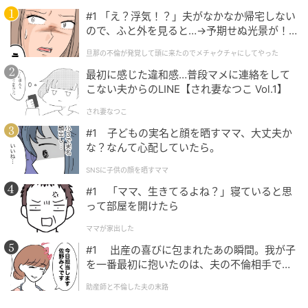
#1 「え？浮気！？」夫がなかなか帰宅しない
ので、ふと外を見ると…→予期せぬ光景が！
｜旦那の不倫が発覚して頭に来たのでメチャ
旦那の不倫が発覚して頭に来たのでメチャクチャにしてやった
クチャにしてやった
最初に感じた違和感…普段マメに連絡をして
こない夫からのLINE【され妻なつこ Vol.1】
され妻なつこ
#1 子どもの実名と顔を晒すママ、大丈夫か
な？なんて心配していたら。
SNSに子供の顔を晒すママ
#1 「ママ、生きてるよね？」寝ていると思
って部屋を開けたら
ママが家出した
#1 出産の喜びに包まれたあの瞬間。我が子
を一番最初に抱いたのは、夫の不倫相手でし
た。
助産師と不倫した夫の末路