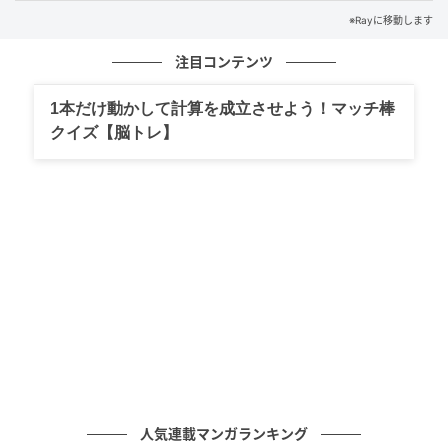
※Rayに移動します
みなさんはわかりましたか？
注目コンテンツ
ぜひ友だちや家族と一緒に楽しんでみてくださいね。
1本だけ動かして計算を成立させよう！マッチ棒
※解答は複数ある場合があります。
クイズ【脳トレ】
ライター Ray WEB編集部
元記事で読む
次の記事
【漢字クイズ】「羽黒」はなんて読む？さす
がに間違えられない！
の記事をもっとみる
人気連載マンガランキング