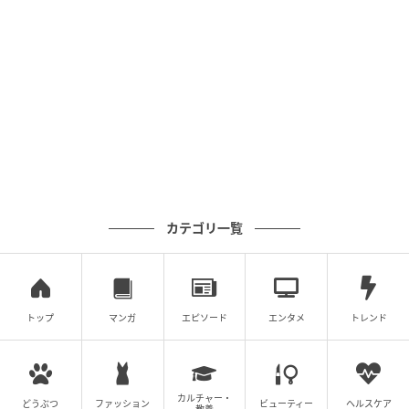
満ちあふれ、誰も完成形を想像し得ないまま、クライ
マックスの撮影へと突き進んでいく。
カテゴリ一覧
トップ
マンガ
エピソード
エンタメ
トレンド
© 2025 ARP - Detour Development LLC
カルチャー・
どうぶつ
ファッション
ビューティー
ヘルスケア