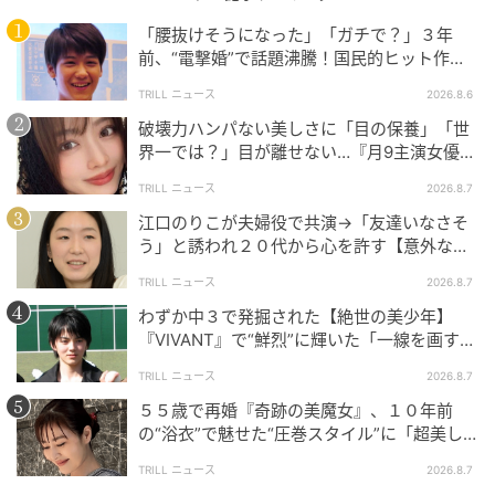
「腰抜けそうになった」「ガチで？」３年
前、“電撃婚”で話題沸騰！国民的ヒット作
『逃げ恥』で異彩放った【国宝級イケメン】
TRILL ニュース
2026.8.6
© 2025 ARP - Detour Development LLC
破壊力ハンパない美しさに「目の保養」「世
界一では？」目が離せない…『月9主演女優
1959年、François Truffautの長編デビュー作「The
（34歳）』“極上”美ショットがすごい
400 Blows（邦題：大人は判ってくれない）」が、カン
TRILL ニュース
2026.8.7
ヌ国際映画祭で監督賞を受賞する。
江口のりこが夫婦役で共演→「友達いなさそ
その夏、批評誌 Les Cahiers du cinémaで執筆活動を
う」と誘われ２０代から心を許す【意外な親
友芸人】とは？
していたGodardは、Jean-Paul Belmondoとアメリカ
TRILL ニュース
2026.8.7
の若手俳優Jean Sebergを主演に起用した念願の初長
わずか中３で発掘された【絶世の美少年】
編映画「Bleathless（邦題：勝手にしやがれ）」に着
『VIVANT』で“鮮烈”に輝いた「一線を画す」
イケメン俳優
手する。
TRILL ニュース
2026.8.7
５５歳で再婚『奇跡の美魔女』、１０年前
ゲリラ撮影や即興演出を好むGodardの型破りなやり方
の“浴衣”で魅せた“圧巻スタイル”に「超美し
に、困惑を隠せないスタッフたち。
い」「うっとり」
TRILL ニュース
2026.8.7
それでも映画作りの夢と情熱を共有した現場は熱気に