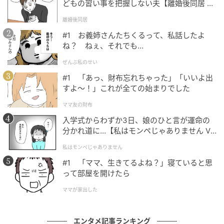
どもの習い事を把握しない夫【離婚後同居 Vo
l.1】
離婚後同居
#1 お義姉さんたちくるって、私話したよ
ね？ ねぇ、それでも…
ぜんぶ私のせい
#1 「あっ、財布忘れちゃった」「いいよ出
すよ〜！」これが全ての始まりでした
ママ友の財布
© 2025 ARP - Detour Development LLC
入学式からわずか3日、娘のひと言が運命の
分かれ道に…【私はモンペじゃありません Vo
l.1】
私はモンペじゃありません
#1 「ママ、生きてるよね？」寝ていると思
って部屋を開けたら
ママが家出した
エンタメ記事ランキング