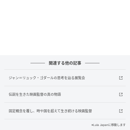
© 2025 ARP - Detour Development LLC
50s後半のフランスで台頭した新世代の映画監督た
ち。
彼らは既存のルールに縛られず、ノンプロ俳優を起用
関連する他の記事
し、ロケーション撮影と即興演出を実践していった。
中でもJean-Luc Godardが28歳で制作した
ジャン＝リュック・ゴダールの思考を辿る展覧会
「Bleathless（邦題：勝手にしやがれ）」は、ヌーヴ
ェルバーグと呼ばれるこの映画運動の金字塔として語
伝説を生きた映画監督の真の物語
り継がれている。
新たにRichard Linklaterが手がけた本作「Nouvelle
固定概念を覆し、時や国を超えて生き続ける映画監督
Vague」は、運動に関わった人々への「ラブレター」
※Lula Japanに移動します
であり、Godardと仲間たちが伝説的名作を制作してい