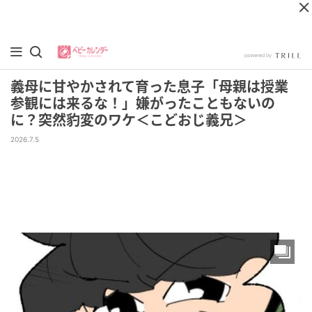
義母に甘やかされて育った息子「母親は授業
参観には来るな！」嫌がったこともないの
に？突然豹変のワケ＜こどおじ義兄＞
2026.7.5