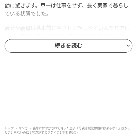
動に驚きます。草一は仕事をせず、長く実家で暮らし
ている状態でした。
義父や義母は基本的にやさしく話しやすい人たちでし
たが、義母は草一を何かと気にかけている様子。梢は
その接し方に、少し引っかかりを覚えていました。
続きを読む
義母は梢にも親切にしてくれる一方で、距離感の近さ
やデリカシーに欠ける一面もありました。梢の1人目の
出産時には、義母と草一が無断で分娩室に入ってきた
り、産後直後の家族写真に無理やり写り込んできたり
と、梢を驚かせる行動が続いたのです。
4歳になった息子・葉介は、義実家に甘やかされ三昧。
欲しいと思ったものが叶えられないと、駄々をこね
て、大暴れするように。梢は、ものを与えるのを控え
トップ
マンガ
義母に甘やかされて育った息子「母親は授業参観には来るな！」嫌がっ
てほしいと義母に伝えましたが、「ばあばと一緒のと
たこともないのに？突然豹変のワケ＜こどおじ義兄＞