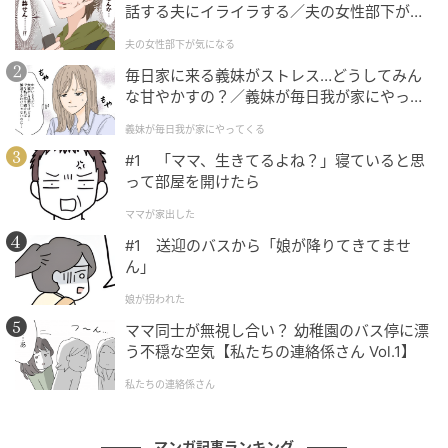
話する夫にイライラする／夫の女性部下が気
ベビーカレンダー
になる（1）【夫婦の危機 まんが】
夫の女性部下が気になる
毎日家に来る義妹がストレス…どうしてみん
な甘やかすの？／義妹が毎日我が家にやって
くる（1）【義父母がシンドイんです！ まん
義妹が毎日我が家にやってくる
が】
#1 「ママ、生きてるよね？」寝ていると思
って部屋を開けたら
ママが家出した
#1 送迎のバスから「娘が降りてきてませ
ん」
娘が拐われた
ママ同士が無視し合い？ 幼稚園のバス停に漂
う不穏な空気【私たちの連絡係さん Vol.1】
ベビーカレンダー
私たちの連絡係さん
マンガ記事ランキング