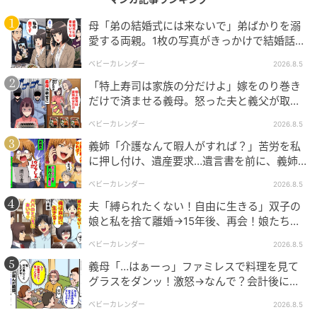
母「弟の結婚式には来ないで」弟ばかりを溺
愛する両親。1枚の写真がきっかけで結婚話が
なくなったワケ
ベビーカレンダー
2026.8.5
「特上寿司は家族の分だけよ」嫁をのり巻き
だけで済ませる義母。怒った夫と義父が取っ
た行動とは
ベビーカレンダー
2026.8.5
義姉「介護なんて暇人がすれば？」苦労を私
に押し付け、遺産要求…遺言書を前に、義姉
が顔面蒼白のワケ
ベビーカレンダー
2026.8.5
ベビーカレンダー
夫「縛られたくない！自由に生きる」双子の
娘と私を捨て離婚→15年後、再会！娘たち
「あんた誰？」論破された元夫は
ベビーカレンダー
2026.8.5
義母「…はぁーっ」ファミレスで料理を見て
グラスをダンッ！激怒→なんで？会計後に知
った暗黙のルール
ベビーカレンダー
2026.8.5