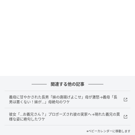
きくらい甘やかせて」と義母。梢もラクをさせてもら
える義実家を頻繁に訪れるようになっていました。
その後、梢は2人目を出産。しかし、出産祝いでも孫
娘・華の名前を間違える、葉介への贈り物は豪華で華
のは小さいなど、義母の態度は長男と長女で大違い。
そして義母は「上の子はストレスがすごいのよ」と葉
介を甘やかし放題にするのです。
月日が経ち、葉介は11才、華は6才に。梢一家は変わ
らず義実家をよく訪問していました。葉介はますます
関連する他の記事
言うことをきかなくなり、義実家でもやりたい放題。
梢が注意すると、義母は「男の子だし」と葉介を怒る
義母に甘やかされた長男「妹の唐揚げよこせ」母が激怒→義母「長
男は悪くない！妹が…」母絶句のワケ
な、と言います。
彼女「…お義兄さん？」プロポーズされ彼の実家へ→現れた義兄の異
華にはごはんの準備を手伝わせるのに対し、葉介には
様な姿に絶句したワケ
まだ遊んでいてもいいと言い、葉介が華のおかずを横
※ベビーカレンダーに移動します
取りしても、華に注意をする義母。そんな扱いの違い