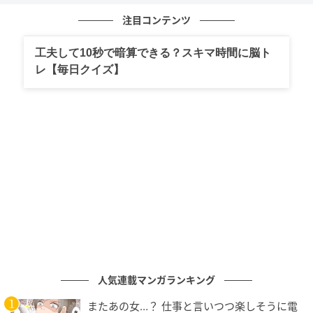
に、梢は違和感を覚えるのでした。
注目コンテンツ
工夫して10秒で暗算できる？スキマ時間に脳ト
義母の葉介びいき、子どもたちはどう感じて
レ【毎日クイズ】
いる？
人気連載マンガランキング
またあの女…？ 仕事と言いつつ楽しそうに電