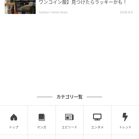
ワンコイン服】見つけたらラッキーかも！
fashion trend news
2026.8.6
カテゴリ一覧
さりげなくおしゃれ感アップ。2026夏、大人世代が真似したい「デニムの正
トップ
マンガ
エピソード
エンタメ
トレンド
解コーデ」３選