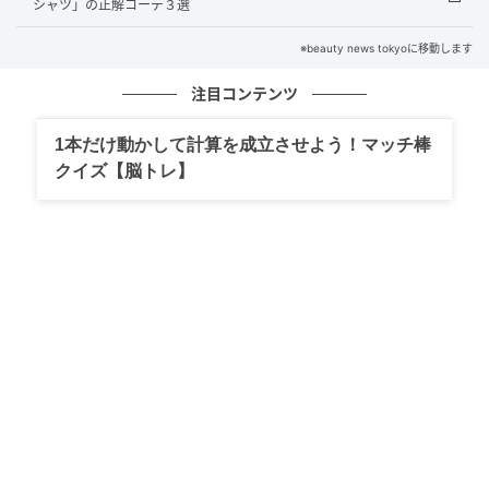
き続き人気。縦のラインが強調されるため、すっきり
シャツ」の正解コーデ３選
とした印象に見えやすく、大人世代にも取り入れやす
※beauty news tokyoに移動します
いデザインです。フロントスリット入りなら足さばき
もしやすく、見た目にも軽やかな印象を演出できま
注目コンテンツ
す。
1本だけ動かして計算を成立させよう！マッチ棒
クイズ【脳トレ】