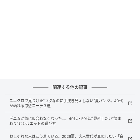
さりげなくおしゃれ感アップ。2026夏、大人世代が真似したい「デニムの正
解コーデ」３選
トップスはコンパクトなシルエットを選ぶことで、ワ
イドデニムとのメリハリが生まれ、全身のバランスも
すっきり。足元はエクリュカラーのスニーカーで軽さ
を出し、シルバーアクセサリーを一点添えれば、シン
プルながら旬のムードを感じる休日スタイルが完成し
ます。
関連する他の記事
お出かけは「白シャツ×デニムスカート」
ユニクロで見つけた“ラクなのに手抜き見えしない”夏パンツ。40代
が頼れる涼感コーデ３選
きれいめカジュアルを楽しみたい日は、白シャツとデ
デニムが急に似合わなくなった…。40代・50代が見直したい“腰ま
ニムスカートの組み合わせがおすすめ。2026夏は、I
わり”とシルエットの選び方
ラインやセミフレアシルエットのデニムスカートも引
おしゃれな人はこう着ている。2026夏、大人世代が真似したい「白