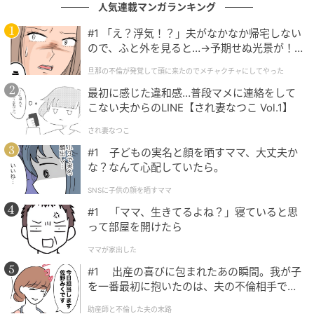
人気連載マンガランキング
#1 「え？浮気！？」夫がなかなか帰宅しない
ので、ふと外を見ると…→予期せぬ光景が！
｜旦那の不倫が発覚して頭に来たのでメチャ
旦那の不倫が発覚して頭に来たのでメチャクチャにしてやった
クチャにしてやった
最初に感じた違和感…普段マメに連絡をして
こない夫からのLINE【され妻なつこ Vol.1】
され妻なつこ
#1 子どもの実名と顔を晒すママ、大丈夫か
な？なんて心配していたら。
さりげなくおしゃれ感アップ。2026夏、大人世代が真似したい「デニムの正
SNSに子供の顔を晒すママ
解コーデ」３選
#1 「ママ、生きてるよね？」寝ていると思
って部屋を開けたら
白シャツは前だけ軽くタックインし、袖をラフにまく
ることで、きちんと感の中にも自然な抜け感を。バッ
ママが家出した
グはラフィアやメッシュなど、夏らしい素材を選ぶの
#1 出産の喜びに包まれたあの瞬間。我が子
を一番最初に抱いたのは、夫の不倫相手でし
がポイントです。白シャツの上品さとデニムスカート
た。
の軽快さが調和し、大人世代らしい洗練されたカジュ
助産師と不倫した夫の末路