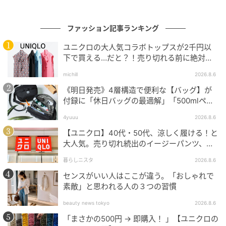
アルスタイルに仕上がります。
ファッション記事ランキング
きれいめ派は「シアートップス×インディゴデ
ユニクロの大人気コラボトップスが2千円以
ニム」
下で買える…だと？！売り切れる前に絶対買
い！
michill
2026.8.6
通勤やきれいめシーンには、ソフトブルーのシアート
《明日発売》4層構造で便利な【バッグ】が
ップスとインディゴストレートデニムがおすすめ。
付録に「休日バッグの最適解」「500mlペッ
2026夏は、透け感のある素材と涼しげなブルーを組み
トボトルも入る」
4yuuu
2026.8.6
合わせたスタイリングも注目されています。
【ユニクロ】40代・50代、涼しく履ける！と
大人気。売り切れ続出のイージーパンツ、買
ってみた！
暮らしニスタ
2026.8.6
センスがいい人はここが違う。「おしゃれで
素敵」と思われる人の３つの習慣
beauty news tokyo
2026.8.6
「まさかの500円 → 即購入！ 」【ユニクロの