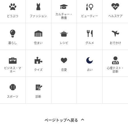
濃色デニムは重たく見えがちですが、シアートップス
を合わせることで軽やかな印象に。袖やデコルテにほ
カルチャー・
どうぶつ
ファッション
ビューティー
ヘルスケア
教養
どよい透け感があるデザインを選ぶと、上品さを保ち
ながら季節感も演出できます。足元はミニマルなサン
ダルやローファーで品よくまとめ、シルバーアクセサ
リーを一点添えると、素材のコントラストが生まれ、
暮らし
住まい
レシピ
グルメ
おでかけ
シンプルな着こなしでもぐっと今年らしい雰囲気に仕
上がります。
ビジネス・マ
心理テスト・
クイズ
恋愛
占い
デニムコーデの印象を左右するのは色・シルエット・
ネー
診断
素材の組み合わせ。手持ちのデニムに今年らしい色や
素材を組み合わせるだけで、着こなしの印象は大きく
変わります。ぜひ参考に、いつものデニムを今っぽく
スポーツ
診断
アップデートしてみてください。＜取材・文：beauty
news tokyo編集部＞ ※画像は生成AIで作成しています
※本記事は大人世代のファッション理論や2026年春
ページトップへ戻る
夏・夏トレンドに関する一般的知見を参考に編集部で