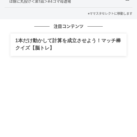
は嫁に丸投げ＜第1話＞#4コマ母道場
出典：select.mamastar.jp
※ママスタセレクトに移動します
注目コンテンツ
1本だけ動かして計算を成立させよう！マッチ棒
クイズ【脳トレ】
出典：select.mamastar.jp