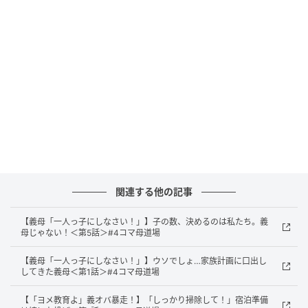
出典：select.mamastar.jp
関連する他の記事
【義母「一人っ子にしなさい！」】子の数、決めるのは私たち。義
母じゃない！＜第5話＞#4コマ母道場
【義母「一人っ子にしなさい！」】ウソでしょ…家族計画に口出し
してきた義母＜第1話＞#4コマ母道場
【「ヨメ教育よ」義オバ暴走！】「しっかり掃除して！」宿泊準備