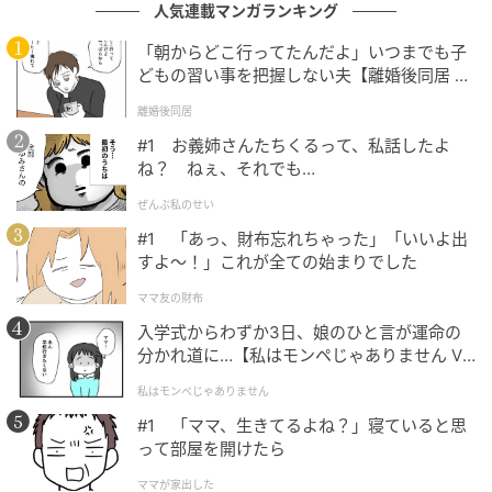
人気連載マンガランキング
「朝からどこ行ってたんだよ」いつまでも子
どもの習い事を把握しない夫【離婚後同居 Vo
l.1】
離婚後同居
#1 お義姉さんたちくるって、私話したよ
ね？ ねぇ、それでも…
ぜんぶ私のせい
#1 「あっ、財布忘れちゃった」「いいよ出
すよ〜！」これが全ての始まりでした
ママ友の財布
入学式からわずか3日、娘のひと言が運命の
分かれ道に…【私はモンペじゃありません Vo
出典：select.mamastar.jp
l.1】
私はモンペじゃありません
【編集部コメント】
#1 「ママ、生きてるよね？」寝ていると思
まだひとり目すら生まれていないのに、なんなら安定
って部屋を開けたら
期すらすぎていないのに、なぜか「ひとりっ子にしな
ママが家出した