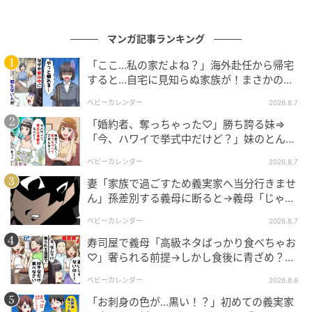
さい」と言いだした義母。ヒカリさん、ドン引きで
す。夫婦で話し合っているというのに、考えを押し付
マンガ記事ランキング
けてくるなんて……これはもちろんアウトですよね？
「ここ…私の家だよね？」海外赴任から帰宅
※この漫画はママスタに寄せられた体験談やご意見を
すると…自宅に見知らぬ家族が！まさかの真
相とは！？
元に作成しています。
ベビーカレンダー
2026.8.7
「婚約者、奪っちゃった♡」勝ち誇る妹⇒
元記事で読む
「今、ハワイで挙式中だけど？」妹のとんで
もない勘違いとは
ベビーカレンダー
2026.8.7
次の記事
妻「家族で過ごすため義実家へ当分行きませ
＜体重90キロ⇒遺伝だし！＞70キロ超えの小6
ん」孫差別する義母に断ると→義母「じゃ
姪が心配。もはや虐待…【まんが：姉の気持
あ、私は…」妻絶句＜こどおじ義兄＞
ち】
ベビーカレンダー
2026.8.7
寿司屋で義母「高級ネタばっかり食べちゃお
の記事をもっとみる
♡」奢られる前提→しかし食後に青ざめ？通
報され警察沙汰！
ベビーカレンダー
2026.8.6
「お刺身の色が…黒い！？」初めての義実家