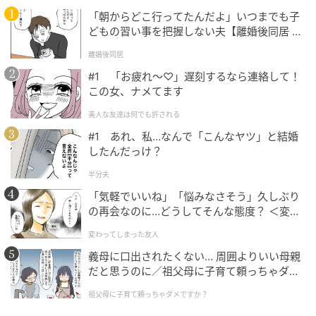
「朝からどこ行ってたんだよ」いつまでも子
どもの習い事を把握しない夫【離婚後同居 Vo
の記事をもっとみる
l.1】
離婚後同居
#1 「お疲れ〜♡」遅刻するなら連絡して！
この女、ナメてます
美人な友達は何でも許される
#1 あれ、私…なんで「こんなヤツ」と結婚
したんだっけ？
半分夫
「気軽でいいね」「悩みなさそう」久しぶり
の再会なのに…どうしてそんな態度？ ＜変わ
ってしまった友人 1話＞【ため息がこぼれる
変わってしまった友人
日には】
義母に口出されたくない… 周囲よりいい母親
だと思うのに／祖父母に子育て頼っちゃダメ
ですか？（1）【私のママ友付き合い事情 ま
祖父母に子育て頼っちゃダメですか？
んが】