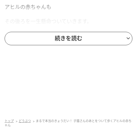
アヒルの赤ちゃんも
その後ろを一生懸命ついていきます。
子猫さんが立ち止まれば、
続きを読む
アヒルの赤ちゃんもぴたっ。
お顔を近づける姿は、
まるでおしゃべりしているみたいです。
お部屋のすみっこや
ちょっとした隙間を見つけると、
今度はふたりで探検タイム。
トップ
どうぶつ
まるで本当のきょうだい！ 子猫さんのあとをついて歩くアヒルの赤ち
ゃん
子猫さんが先に進んで、