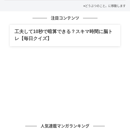
思わずほっこりしてしまうのでした。
※どうぶつのこと。に移動します
注目コンテンツ
工夫して10秒で暗算できる？スキマ時間に脳ト
レ【毎日クイズ】
元記事で読む
次の記事
絶対怪しい 箱の様子をうかがう猫さん、好奇
心に勝てずに？
人気連載マンガランキング