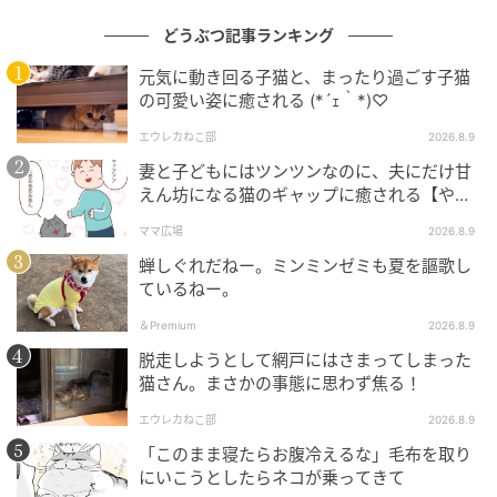
どうぶつ記事ランキング
元気に動き回る子猫と、まったり過ごす子猫
の可愛い姿に癒される (*´ｪ｀*)♡
エウレカねこ部
2026.8.9
妻と子どもにはツンツンなのに、夫にだけ甘
えん坊になる猫のギャップに癒される【やっ
ぱり猫が好き】
ママ広場
2026.8.9
蝉しぐれだねー。ミンミンゼミも夏を謳歌し
ているねー。
＆Premium
2026.8.9
脱走しようとして網戸にはさまってしまった
猫さん。まさかの事態に思わず焦る！
エウレカねこ部
2026.8.9
「このまま寝たらお腹冷えるな」毛布を取り
にいこうとしたらネコが乗ってきて