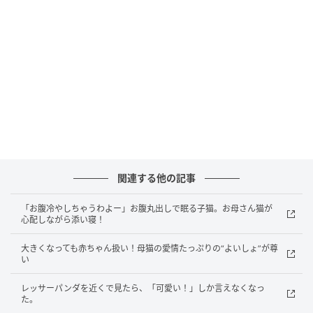
アヒルの赤ちゃんが
そのすぐ後ろをついていきます。
たくさん動いたあとは、ぴったり体を寄せ合って
そのまますやすや。
さらに、ママ猫のそばで
関連する他の記事
仲良く並んでいる場面まであり、
「お腹冷やしちゃうわよー」お腹丸出しで眠る子猫。お母さん猫が
心配しながら添い寝！
すっかり自然な仲良しコンビです。
大きくなっても赤ちゃん扱い！母猫の愛情たっぷりの“よいしょ”が尊
どこへ行くのも一緒、休む時も一緒。
い
レッサーパンダを近くで見たら、「可愛い！」しか言えなくなっ
本当のきょうだいみたいなふたりに、
た。