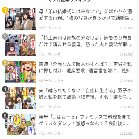
母「弟の結婚式には来ないで」弟ばかりを溺
愛する両親。1枚の写真がきっかけで結婚話が
なくなったワケ
ベビーカレンダー
2026.8.5
「特上寿司は家族の分だけよ」嫁をのり巻き
エキサイトニュース
だけで済ませる義母。怒った夫と義父が取っ
た行動とは
ベビーカレンダー
2026.8.5
義姉「介護なんて暇人がすれば？」苦労を私
に押し付け、遺産要求…遺言書を前に、義姉
が顔面蒼白のワケ
ベビーカレンダー
2026.8.5
夫「縛られたくない！自由に生きる」双子の
娘と私を捨て離婚→15年後、再会！娘たち
「あんた誰？」論破された元夫は
ベビーカレンダー
2026.8.5
義母「…はぁーっ」ファミレスで料理を見て
グラスをダンッ！激怒→なんで？会計後に知
った暗黙のルール
ベビーカレンダー
2026.8.5