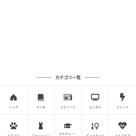
エキサイトニュース
カテゴリ一覧
トップ
マンガ
エピソード
エンタメ
トレンド
エキサイトニュース
カルチャー・
どうぶつ
ファッション
ビューティー
ヘルスケア