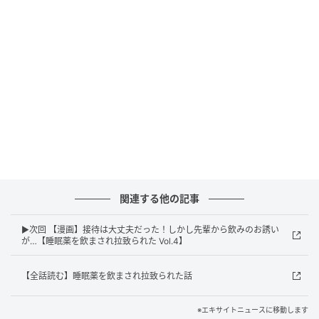
エキサイトニュース
関連する他の記事
▶次回 【漫画】接待は大丈夫だった！しかし先輩から飲みのお誘い
が…【睡眠薬を飲まされ拉致られた Vol.4】
【全話読む】睡眠薬を飲まされ拉致られた話
エキサイトニュース
※エキサイトニュースに移動します