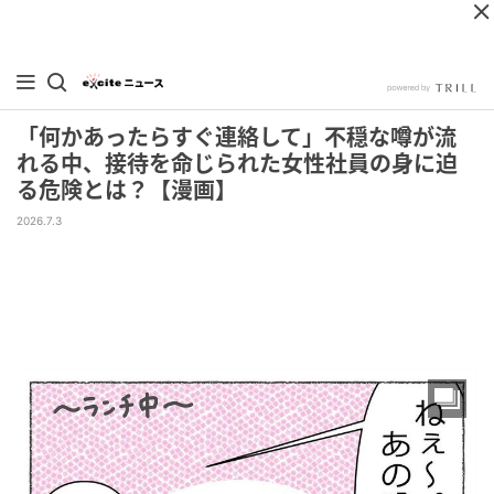
「何かあったらすぐ連絡して」不穏な噂が流
れる中、接待を命じられた女性社員の身に迫
る危険とは？【漫画】
2026.7.3