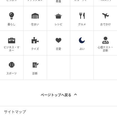
教養
暮らし
住まい
レシピ
グルメ
おでかけ
ビジネス・マ
心理テスト・
クイズ
恋愛
占い
ネー
診断
スポーツ
診断
エキサイトニュース
ページトップへ戻る
サイトマップ