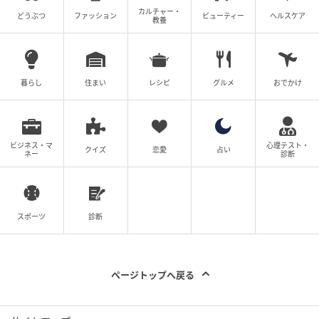
次の記事
カルチャー・
どうぶつ
ファッション
ビューティー
ヘルスケア
教養
「何に見える？」あなたの“心の回復タイ
プ”がわかる【心理テスト】
暮らし
住まい
レシピ
グルメ
おでかけ
の記事をもっとみる
ビジネス・マ
心理テスト・
クイズ
恋愛
占い
ネー
診断
スポーツ
診断
ページトップへ戻る