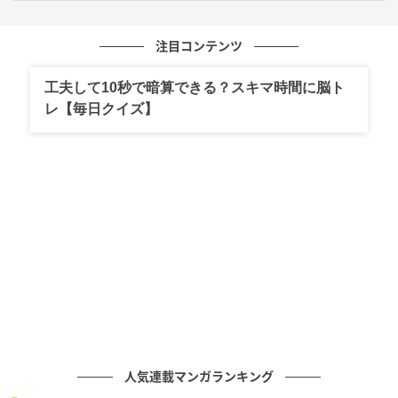
図形がぜんざいに見えたあなたは、人とのつながりや
注目コンテンツ
温かさで回復するタイプかもしれません。誰かと笑っ
たり、気持ちを分け合ったり、温かい言葉をかけ合う
工夫して10秒で暗算できる？スキマ時間に脳ト
ことで、あなたの心はゆっくりと満たされていくでし
レ【毎日クイズ】
ょう。
このタイプの人は、情が深く、優しさにとても敏感か
もしれません。一人で抱え込むよりも、誰かと一緒に
乗り越えることで力を取り戻すことができるでしょ
う。ただし、相手を優先しすぎて、自分の気持ちを後
回しにしてしまうことも少なくありません。
大切なことは、無理に頑張り続けず、甘えていい場所
をちゃんと持っておくことです。人に頼っていいと自
分に許すことで本来の力を取り戻せるでしょう。安心
人気連載マンガランキング
して誰かと共有する時間が、あなたの心を静かに修復