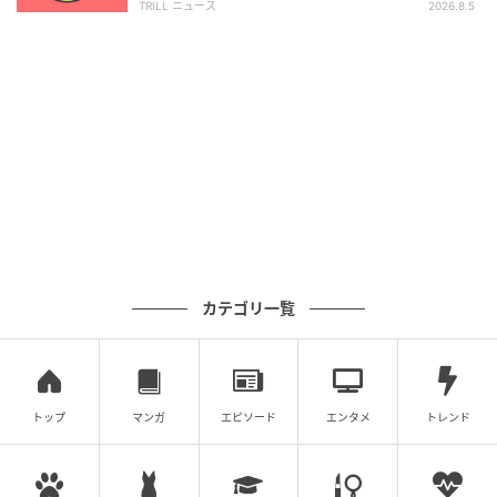
ち上がってきた人でしょう。周囲からは自立して捉え
TRILL ニュース
2026.8.5
られがちですが、本当は人知れずたくさんの波を乗り
越えているのではないでしょうか。
大切なことは、どんな姿でもあなたの価値は失われな
いと認識することです。たまには弱さを見せてもいい
し、頼っても大丈夫です。力を少し緩めたとき、あな
たの内側にある本当の強さと温かさは優しくあなたを
包んでくれるでしょう。
カテゴリ一覧
ライター：Ran
海外渡航歴20カ国、公認心理師、看護師として働いて
います。知らなかった側面を発見し自己理解の深まる
心理テストをご紹介します。世界を広げて一緒にウェ
トップ
マンガ
エピソード
エンタメ
トレンド
ルビーイングを高めていきましょう！