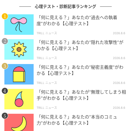
大切なことは、考えすぎたら一度休憩を入れることで
心理テスト・診断記事ランキング
す。あなたの発想力は、余白があるほど輝きます。無
「何に見える？」あなたの“過去への執着
理に答えを出そうとしなくても、ぼーっとしたり、本
度”がわかる【心理テスト】
を読んだり、遠出した時など、ふとした瞬間にひらめ
TRILL ニュース
2026.8.6
きは宿るでしょう。
「何に見える？」あなたの“隠れた攻撃性”が
わかる【心理テスト】
4.ココナッツに見えた人は「外から見えない
TRILL ニュース
2026.8.6
強さを持つ内側充実タイプ」
「何に見える？」あなたの“秘密主義度”がわ
かる【心理テスト】
図形がココナッツに見えたあなたは、一見おだやかで
TRILL ニュース
2026.8.6
も、内側に外から見えない強さを持つ内側充実タイプ
「何に見える？」あなたが“無理してしまう相
かもしれません。人に弱さをあまり見せず、静かに自
手”がわかる【心理テスト】
分の中で踏ん張ることで心を守っているでしょう。
TRILL ニュース
2026.8.6
このタイプの人は、忍耐力と自己回復力がとても高
「何に見える？」あなたの“本当のコミュ
力”がわかる【心理テスト】
く、表に出さなくても内側では何度も苦い経験から立