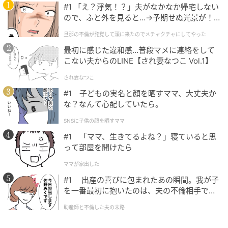
し未来へ進む力に変えてくれます。
#1 「え？浮気！？」夫がなかなか帰宅しない
ので、ふと外を見ると…→予期せぬ光景が！
｜旦那の不倫が発覚して頭に来たのでメチャ
旦那の不倫が発覚して頭に来たのでメチャクチャにしてやった
クチャにしてやった
3.電球に見えた人は「アイデアと発想力タイ
最初に感じた違和感…普段マメに連絡をして
プ」
こない夫からのLINE【され妻なつこ Vol.1】
図形が電球に見えたあなたは、ひらめきそのものが心
され妻なつこ
の武器になっているアイデアと発想力タイプかもしれ
#1 子どもの実名と顔を晒すママ、大丈夫か
な？なんて心配していたら。
ません。行き詰まったとき、別の見方はないかと、発
想の転換で自分を救い出す力を持っているでしょう。
SNSに子供の顔を晒すママ
#1 「ママ、生きてるよね？」寝ていると思
このタイプの人は、柔軟な思考と創造力に恵まれてお
って部屋を開けたら
り、どんな困難も工夫次第で何とかなると無意識に信
ママが家出した
じているところがあるかもしれません。問題を問題の
#1 出産の喜びに包まれたあの瞬間。我が子
ままで終わらせず、新しい可能性へと変換できる点が
を一番最初に抱いたのは、夫の不倫相手でし
大きな強みです。ただし、集中して考えすぎると疲れ
た。
助産師と不倫した夫の末路
てしまうこともあるかもしれません。