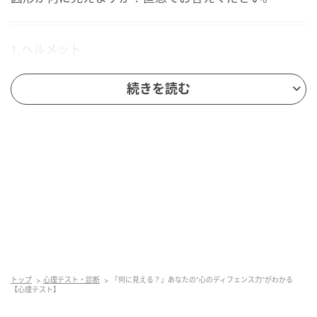
1.ヘルメット
2.ぜんざい
続きを読む
3.電球
4.ココナッツ
1.ヘルメットに見えた人は「自分を守る判断力
タイプ」
図形がヘルメットに見えたあなたは、危険を察知し、
トップ
心理テスト・診断
「何に見える？」あなたの“心のディフェンス力”がわかる
冷静に自分を守る判断力タイプかもしれません。感情
【心理テスト】
だけで突っ走らずに、踏みとどまるべきか、距離を取