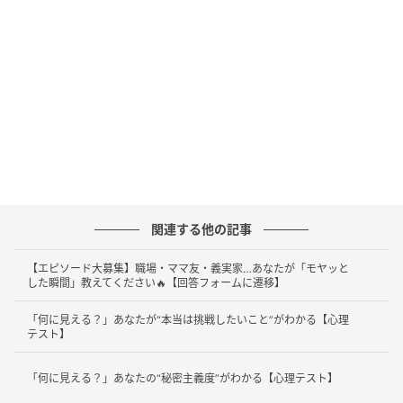
るべきかと、無意識のうちに自分を守る選択ができる
でしょう。
このタイプの人は、慎重さと責任感がとても強く、大
切なものを守るためなら自分が盾になる強さを持って
いるでしょう。周囲からはしっかりしている印象を持
たれる一方で、内側では常にリスクを考え続けている
ため、気が抜けにくい一面もあるかもしれません。
大切なことは、防御を緩める勇気を持つことです。警
関連する他の記事
戒心を怠らないあなたは強いですが、安心できる場所
では少し肩の力を抜いて休憩することで思考力は回復
【エピソード大募集】職場・ママ友・義実家…あなたが「モヤッと
した瞬間」教えてください🔥【回答フォームに遷移】
します。判断力という武器は、あなたを守りながら、
同時に未来を切り開く力にもなっていくでしょう。
「何に見える？」あなたが“本当は挑戦したいこと”がわかる【心理
テスト】
2.ぜんざいに見えた人は「人との温かさで回
「何に見える？」あなたの“秘密主義度”がわかる【心理テスト】
復するタイプ」