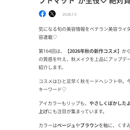
フトマット”が主役♡ 絶対
2026.7.3
気になる旬の美容情報をベテラン美容ライタ
容連載♡
第164回は、
【2026年秋の新作コスメ】
か
の質感を叶え、秋メイクを上品にアップデ
紹介します。
コスメはひと足早く秋モードへシフト中。
キーワード♡
アイカラーもリップも、
やさしくぼかした
上げ
にも注目が集まっています。
カラーは
ベージュ
や
ブラウン
を軸に、くす