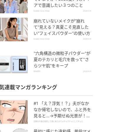
アで意識したい３つのこと
beauty news tokyo
2026.8.6
崩れていないメイクが“崩れ
て”見える？真夏こそ見直した
い“フェイスパウダー”の使い方
beauty news tokyo
2026.8.6
‟六角構造の微粒子パウダー”が
夏のテカリと毛穴を救って‟さ
らツヤ肌”をキープ
GINGER
2026.8.5
気連載マンガランキング
#1 「え？浮気！？」夫がなか
なか帰宅しないので、ふと外を
見ると…→予期せぬ光景が！｜
旦那の不倫が発覚して頭に来た
旦那の不倫が発覚して頭に来たのでメチャクチャにしてやった
のでメチャクチャにしてやった
最初に感じた違和感…普段マメ