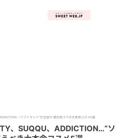
U、ADDICTION…“ソフトマット”が主役♡ 絶対買うべき大本命コスメ5選
TY、SUQQU、ADDICTION…“ソ