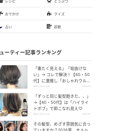
レシピ
どうぶつ
おでかけ
クイズ
占い
診断
ューティー記事ランキング
「重たく見える」「垢抜けな
い」→ コレで解決！【40・50
代】に激推し「おしゃれウル
フ」
fashion trend news
2026.8.6
「ずっと同じ髪型飽きた、、」
→【40・50代】は「ハイライ
トボブ」で即こなれ見え♡
fashion trend news
2026.8.6
その髪型、めざす雰囲気に合っ
ていますか？2026夏、大人ヘ