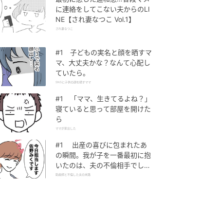
に連絡をしてこない夫からのLI
NE【され妻なつこ Vol.1】
され妻なつこ
#1 子どもの実名と顔を晒すマ
マ、大丈夫かな？なんて心配し
ていたら。
SNSに子供の顔を晒すママ
#1 「ママ、生きてるよね？」
寝ていると思って部屋を開けた
ら
ママが家出した
#1 出産の喜びに包まれたあ
の瞬間。我が子を一番最初に抱
いたのは、夫の不倫相手でし
た。
助産師と不倫した夫の末路