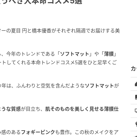
買うべき大本命コスメ5選
ーの夏目 円と橋本優香がそれぞれ隔週でお届けする美
ら、今年のトレンドである「
ソフトマット
」や「
薄膜
」
ートしてくれる本命トレンドコスメ5選をひと足早くご
カ
今年は、ふんわりと空気を含んだような
ソフトマット
が
ような質感
が目立ち、
肌そのものを美しく見せる薄膜仕
み感のある
フォギーピンク
も豊作。この秋のメイクをア