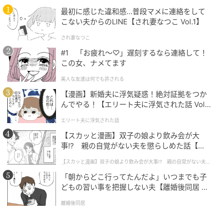
最初に感じた違和感…普段マメに連絡をして
こない夫からのLINE【され妻なつこ Vol.1】
され妻なつこ
#1 「お疲れ〜♡」遅刻するなら連絡して！
この女、ナメてます
美人な友達は何でも許される
【漫画】新婚夫に浮気疑惑！絶対証拠をつか
んでやる！【エリート夫に浮気された話 Vol.
1】
エリート夫に浮気された話
【スカッと漫画】双子の娘より飲み会が大
事!? 親の自覚がない夫を懲らしめた話【第1
話】
【スカッと漫画】双子の娘より飲み会が大事!? 親の自覚がない夫を
懲らしめた話
「朝からどこ行ってたんだよ」いつまでも子
どもの習い事を把握しない夫【離婚後同居 Vo
l.1】
離婚後同居