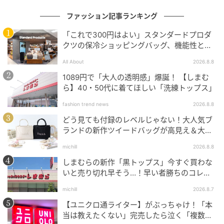
ファッション記事ランキング
「これで300円はよい」スタンダードプロダ
Ray(レイ)
クツの保冷ショッピングバッグ、機能性とデ
ザインでネット大絶賛
All About
2026.8.8
旅先で映える♡ ハッピーカラーを主役に
1089円で「大人の透明感」爆誕！ 【しまむ
ら】40・50代に着てほしい「洗練トップス」
「海外旅行前にZARAで見つけてGET♡ アシンメトリー
fashion trend news
2026.8.8
なデザインと、
鮮やかなイエローカラーがポイント
。
どう見ても付録のレベルじゃない！大人気ブ
バリやセブ島などのリゾートでは、水着の上にさらっ
ランドの新作ツイードバッグが高見え＆大容
量♡
と重ねるだけで映えるので重宝しています♡」
michill
2026.8.8
しまむらの新作「黒トップス」今すぐ買わな
※掲載アイテムはすべて本人私物です。
いと売り切れ早そう…！早い者勝ちのコレ買
いリスト
大原 なぎさ
michill
2026.8.7
【ユニクロ通ライター】がぶっちゃけ！「本
Ray編集部 エディター 草野咲来
当は教えたくない」完売したら泣く「複数買