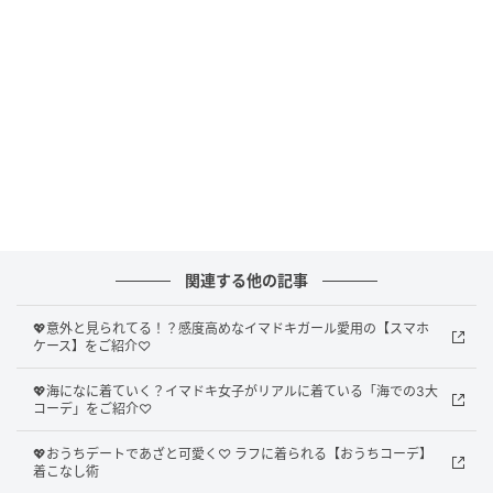
関連する他の記事
💖意外と見られてる！？感度高めなイマドキガール愛用の【スマホ
ケース】をご紹介♡
Ray(レイ)
💖海になに着ていく？イマドキ女子がリアルに着ている「海での3大
コーデ」をご紹介♡
上品見えが叶う♡ 美シルエットにひと目惚れ
💖おうちデートであざと可愛く♡ ラフに着られる【おうちコーデ】
着こなし術