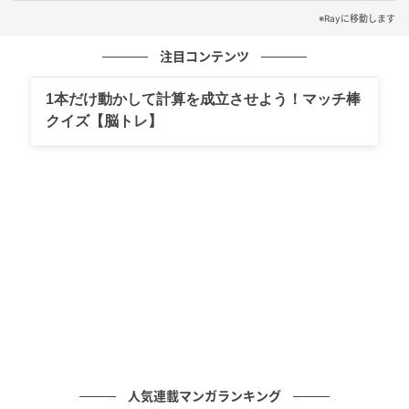
「ZARAで見つけた約10,000円のミニワンピ。ウエス
※Rayに移動します
トをキレイに見せてくれるくびれデザインと、すそに
向かってふわりと広がるシルエットがお気に入り♡
ワ
注目コンテンツ
ントーンなので、小物次第で雰囲気を変えられるのも
1本だけ動かして計算を成立させよう！マッチ棒
魅力
です」
クイズ【脳トレ】
Check!Ray♥Influencer・大原なぎさ
趣味は海外旅行！運動オタクなウェルネス女
Instagram：@ngsohr
人気連載マンガランキング