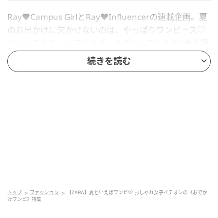
Ray♥Campus GirlとRay♥Influencerの連載企画。夏
のお出かけに欠かせないのは、やっぱりワンピース♡
ということで、イマドキガールのとっておきの1着を調
査。
続きを読む
デートや旅行など夏のイベントにぴったりな着こなし
をぜひ参考に。
Check!Ray♥Campus Girl・江口瑚乃果
好きな系統はいろいろ♡ ファッション大好き
なおしゃれガール
トップ
ファッション
【ZARA】夏といえばワンピ♡ おしゃれ女子イチオシの《おでか
Instagram：@konoka_eguchi
けワンピ》特集