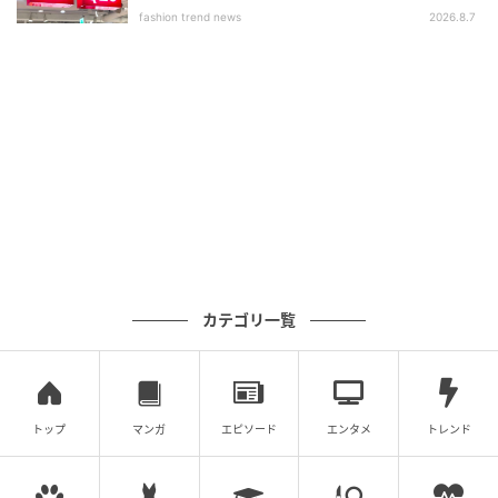
いアイテム」
fashion trend news
2026.8.7
江口瑚乃果
元記事で読む
次の記事
おうちデートであざと可愛く♡ ラフに着られ
る【おうちコーデ】着こなし術
の記事をもっとみる
カテゴリ一覧
トップ
マンガ
エピソード
エンタメ
トレンド