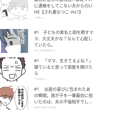
に連絡をしてこない夫からのLI
NE【され妻なつこ Vol.1】
され妻なつこ
#1 子どもの実名と顔を晒すマ
マ、大丈夫かな？なんて心配し
ていたら。
SNSに子供の顔を晒すママ
#1 「ママ、生きてるよね？」
寝ていると思って部屋を開けた
ら
ママが家出した
#1 出産の喜びに包まれたあ
の瞬間。我が子を一番最初に抱
いたのは、夫の不倫相手でし
た。
助産師と不倫した夫の末路