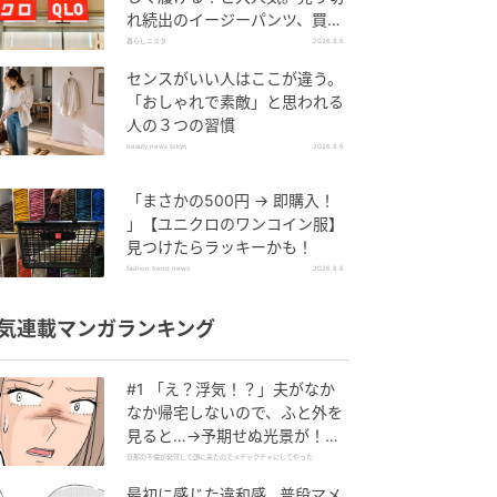
れ続出のイージーパンツ、買っ
てみた！
暮らしニスタ
2026.8.6
センスがいい人はここが違う。
「おしゃれで素敵」と思われる
人の３つの習慣
beauty news tokyo
2026.8.6
「まさかの500円 → 即購入！
」【ユニクロのワンコイン服】
見つけたらラッキーかも！
fashion trend news
2026.8.6
気連載マンガランキング
#1 「え？浮気！？」夫がなか
なか帰宅しないので、ふと外を
見ると…→予期せぬ光景が！｜
旦那の不倫が発覚して頭に来た
旦那の不倫が発覚して頭に来たのでメチャクチャにしてやった
のでメチャクチャにしてやった
最初に感じた違和感…普段マメ