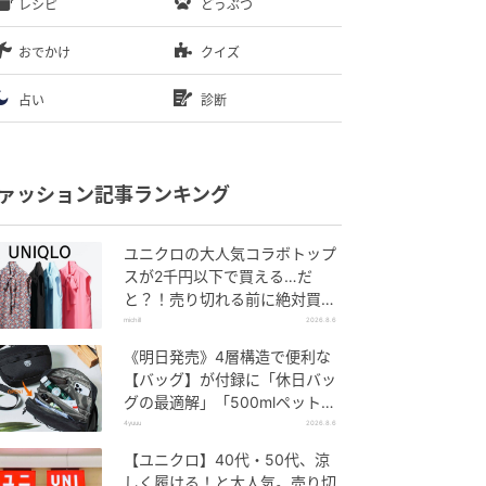
レシピ
どうぶつ
おでかけ
クイズ
占い
診断
ァッション記事ランキング
ユニクロの大人気コラボトップ
スが2千円以下で買える…だ
と？！売り切れる前に絶対買
い！
michill
2026.8.6
《明日発売》4層構造で便利な
【バッグ】が付録に「休日バッ
グの最適解」「500mlペットボ
トルも入る」
4yuuu
2026.8.6
【ユニクロ】40代・50代、涼
しく履ける！と大人気。売り切