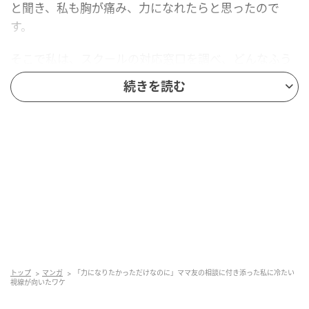
と聞き、私も胸が痛み、力になれたらと思ったので
す。
そこで私は、スクールの対応窓口を調べ、どんなふう
に伝えればいいかも、頭の中で何度もシミュレーショ
続きを読む
ンしました。そして当日は、相談に行くママ友に付き
添うことにしました。
緊張したママ友の代弁をしたところ
ところが当日、ママ友は緊張してしまい、うまく話せ
ない様子でした。見ていられなくなった私は、代わり
に前に出て事情を説明しました。よかれと思ってした
ことでしたが、そのことで、いつの間にか私が「コー
チにクレームを入れた人」のように受け取られてしま
トップ
マンガ
「力になりたかっただけなのに」ママ友の相談に付き添った私に冷たい
視線が向いたワケ
ったのです。