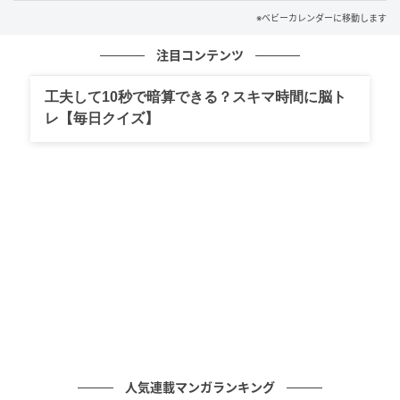
※ベビーカレンダーに移動します
それ以来、私は送迎の時間を少しずらし、必要以上に
輪の中へ入らないようにしました。それでも、あいさ
注目コンテンツ
つだけはきちんと続けるようにしています。
工夫して10秒で暗算できる？スキマ時間に脳ト
誰かの力になりたいという気持ちは大切ですが、相手
レ【毎日クイズ】
の問題にどこまで関わるかは、慎重に考える必要があ
るのだと気付きました。善意だけでは、思うように伝
わらないこともあると学んだ出来事です。
※記事の内容は公開当時の情報であり、現在と異なる
場合があります。記事の内容は個人の感想です。
※AI生成画像を使用しています
著者：三貴みゆき／30代女性・主婦
※ベビーカレンダーが独自に実施したアンケートで集
人気連載マンガランキング