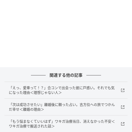
「何かあるとすぐ言う人」に見られるように
それからしばらくして、子どもたちを送迎する保護者
が集まるロビーの空気が、少しずつ変わっていったよ
うに感じました。相談に付き添っていたママ友が悪気
なく私の名前を出していたこともあり、保護者の間で
私は「何かあるとすぐ言う人」のように見られるよう
になってしまいました。
関連する他の記事
ウワサは収まらず、やがて息子まで居心地の悪さを感
じているようでした。その様子を見て、私は「人との
「えっ、愛車って！？」合コンで出会った彼に戸惑い。それでも気
になった理由＜理想じゃない人＞
関わり方を見直したほうがいいのかもしれない」と強
く思いました。
「次は成功させたい」離婚後に頼った占い。吉方位への旅でつかん
だ幸せ＜離婚の理由＞
「もう悩まなくていいはず」ワキガ治療当日、消えなかった不安＜
まとめ
ワキガ治療で搬送された話＞