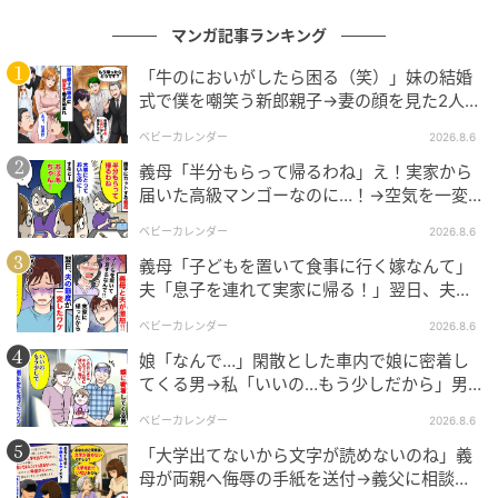
マンガ記事ランキング
「牛のにおいがしたら困る（笑）」妹の結婚
式で僕を嘲笑う新郎親子→妻の顔を見た2人が
絶句したワケ
ベビーカレンダー
2026.8.6
義母「半分もらって帰るわね」え！実家から
届いた高級マンゴーなのに…！→空気を一変
させた4歳娘の痛快な一言とは
ベビーカレンダー
2026.8.6
義母「子どもを置いて食事に行く嫁なんて」
夫「息子を連れて実家に帰る！」翌日、夫が
謝罪してきたワケ
ベビーカレンダー
2026.8.6
娘「なんで…」閑散とした車内で娘に密着し
てくる男→私「いいの…もう少しだから」男
が血相を変え逃げたワケ
ベビーカレンダー
2026.8.6
「大学出てないから文字が読めないのね」義
母が両親へ侮辱の手紙を送付→義父に相談