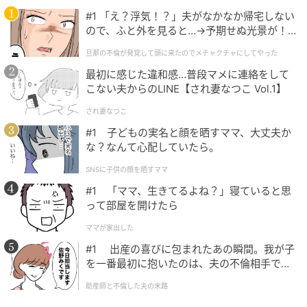
めた読者様の体験談をもとに記事化しています（回答
#1 「え？浮気！？」夫がなかなか帰宅しない
時期：2026年5月）
ので、ふと外を見ると…→予期せぬ光景が！
｜旦那の不倫が発覚して頭に来たのでメチャ
ベビーカレンダー／ウーマンカレンダー編集室
旦那の不倫が発覚して頭に来たのでメチャクチャにしてやった
クチャにしてやった
最初に感じた違和感…普段マメに連絡をして
元記事で読む
こない夫からのLINE【され妻なつこ Vol.1】
され妻なつこ
クリエイター情報
#1 子どもの実名と顔を晒すママ、大丈夫か
ベビーカレンダー
な？なんて心配していたら。
ベビーカレンダーは妊娠・出産・育児の情報サイト
SNSに子供の顔を晒すママ
です。みんなのクチコミや体験談から産婦人科検
#1 「ママ、生きてるよね？」寝ていると思
索、おでかけ情報、離乳食レシピまで。月間利用者1
って部屋を開けたら
000万人以上。
作品をもっとみる
ママが家出した
#1 出産の喜びに包まれたあの瞬間。我が子
を一番最初に抱いたのは、夫の不倫相手でし
た。
の記事をもっとみる
助産師と不倫した夫の末路