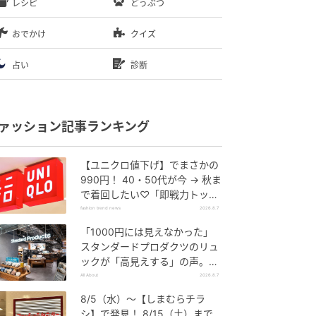
レシピ
どうぶつ
おでかけ
クイズ
占い
診断
ァッション記事ランキング
【ユニクロ値下げ】でまさかの
990円！ 40・50代が今 → 秋ま
で着回したい♡「即戦力トップ
ス」
fashion trend news
2026.8.7
「1000円には見えなかった」
スタンダードプロダクツのリュ
ックが「高見えする」の声。2
個購入する人も
All About
2026.8.7
8/5（水）〜【しまむらチラ
シ】で発見！ 8/15（土）まで