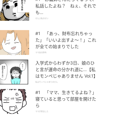
私話したよね？ ねぇ、それで
も…
ぜんぶ私のせい
#1 「あっ、財布忘れちゃっ
た」「いいよ出すよ〜！」これ
が全ての始まりでした
ママ友の財布
入学式からわずか3日、娘のひ
と言が運命の分かれ道に…【私
はモンペじゃありません Vol.1】
私はモンペじゃありません
#1 「ママ、生きてるよね？」
寝ていると思って部屋を開けた
ら
ママが家出した