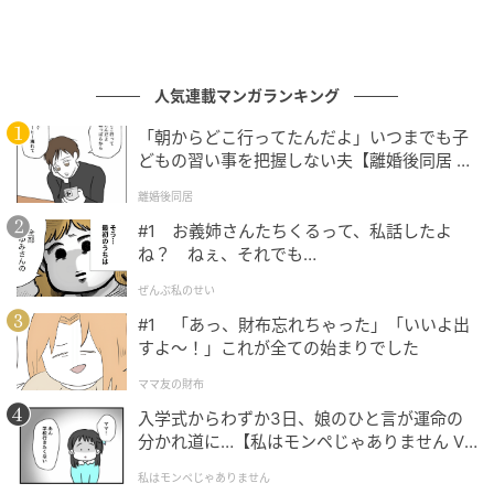
人気連載マンガランキング
「朝からどこ行ってたんだよ」いつまでも子
どもの習い事を把握しない夫【離婚後同居 Vo
l.1】
離婚後同居
#1 お義姉さんたちくるって、私話したよ
ね？ ねぇ、それでも…
ぜんぶ私のせい
#1 「あっ、財布忘れちゃった」「いいよ出
すよ〜！」これが全ての始まりでした
ママ友の財布
入学式からわずか3日、娘のひと言が運命の
分かれ道に…【私はモンペじゃありません Vo
l.1】
私はモンペじゃありません