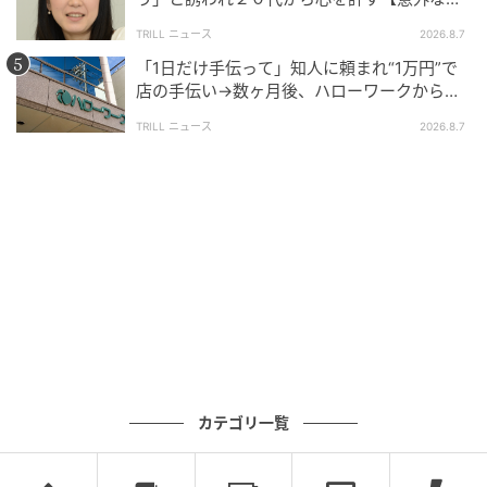
友芸人】とは？
TRILL ニュース
2026.8.7
「1日だけ手伝って」知人に頼まれ“1万円”で
店の手伝い→数ヶ月後、ハローワークから届
いた電話に50代女性が“青ざめたワケ”
TRILL ニュース
2026.8.7
カテゴリ一覧