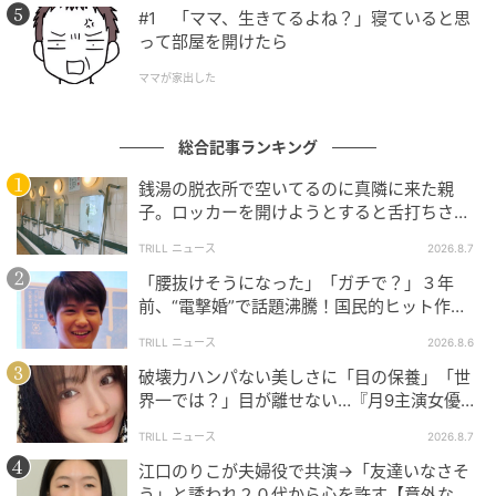
#1 「ママ、生きてるよね？」寝ていると思
って部屋を開けたら
ママが家出した
総合記事ランキング
銭湯の脱衣所で空いてるのに真隣に来た親
子。ロッカーを開けようとすると舌打ちさ
れ…→直後、娘の放った“純粋な一言”に「心の
TRILL ニュース
2026.8.7
中で拍手」
「腰抜けそうになった」「ガチで？」３年
前、“電撃婚”で話題沸騰！国民的ヒット作
『逃げ恥』で異彩放った【国宝級イケメン】
TRILL ニュース
2026.8.6
破壊力ハンパない美しさに「目の保養」「世
界一では？」目が離せない…『月9主演女優
（34歳）』“極上”美ショットがすごい
TRILL ニュース
2026.8.7
江口のりこが夫婦役で共演→「友達いなさそ
う」と誘われ２０代から心を許す【意外な親