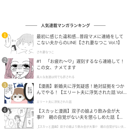
人気連載マンガランキング
最初に感じた違和感…普段マメに連絡をして
こない夫からのLINE【され妻なつこ Vol.1】
され妻なつこ
#1 「お疲れ〜♡」遅刻するなら連絡して！
この女、ナメてます
美人な友達は何でも許される
【漫画】新婚夫に浮気疑惑！絶対証拠をつか
んでやる！【エリート夫に浮気された話 Vol.
1】
エリート夫に浮気された話
【スカッと漫画】双子の娘より飲み会が大
事!? 親の自覚がない夫を懲らしめた話【第1
話】
【スカッと漫画】双子の娘より飲み会が大事!? 親の自覚がない夫を
懲らしめた話