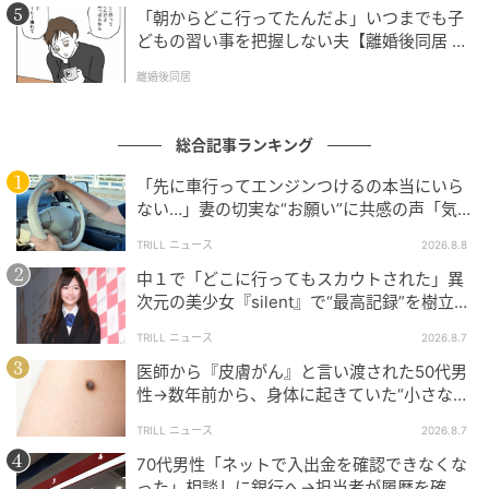
「朝からどこ行ってたんだよ」いつまでも子
どもの習い事を把握しない夫【離婚後同居 Vo
l.1】
離婚後同居
総合記事ランキング
「先に車行ってエンジンつけるの本当にいら
ない…」妻の切実な“お願い”に共感の声「気
づかないんですよね…」
TRILL ニュース
2026.8.8
中１で「どこに行ってもスカウトされた」異
次元の美少女『silent』で“最高記録”を樹立し
た「反則級」の【トップ女優】
TRILL ニュース
2026.8.7
医師から『皮膚がん』と言い渡された50代男
性→数年前から、身体に起きていた“小さな異
変”に「あのとき受診していれば…」
TRILL ニュース
2026.8.7
70代男性「ネットで入出金を確認できなくな
った」相談しに銀行へ→担当者が履歴を確認