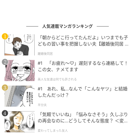
人気連載マンガランキング
「朝からどこ行ってたんだよ」いつまでも子
どもの習い事を把握しない夫【離婚後同居 Vo
l.1】
離婚後同居
#1 「お疲れ〜♡」遅刻するなら連絡して！
この女、ナメてます
美人な友達は何でも許される
#1 あれ、私…なんで「こんなヤツ」と結婚
したんだっけ？
半分夫
「気軽でいいね」「悩みなさそう」久しぶり
の再会なのに…どうしてそんな態度？ ＜変わ
ってしまった友人 1話＞【ため息がこぼれる
変わってしまった友人
日には】