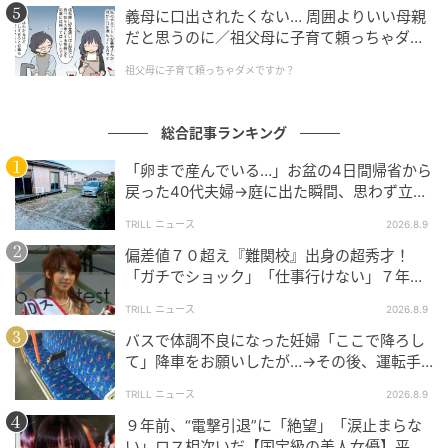
義母に口出されたくない… 周囲よりいい母親
だと思うのに／祖父母に子育て頼っちゃダメ
ですか？（1）【私のママ友付き合い事情 ま
祖父母に子育て頼っちゃダメですか？
んが】
総合記事ランキング
「卵まで産んでいる…」お盆の4日間帰省から
戻った40代夫婦→庭に出た瞬間、思わず立ち
尽くしたワケ
TRILL ニュース
2026.8.9
偏差値７０超え『難関校』出身の超秀才！
「ガチでショック」「仕事行けない」７年
前、“電撃婚”にロス相次いだ【美人アナ】
TRILL ニュース
2026.8.9
バスで体調不良になった妊婦「ここで降ろし
て」降車をお願いしたが…→その後、運転手
が放った一言とは？
TRILL ニュース
2026.8.9
９年前、“電撃引退”に「絶望」「涙止まらな
い」ロス相次いだ【国宝級の美人女優】平成