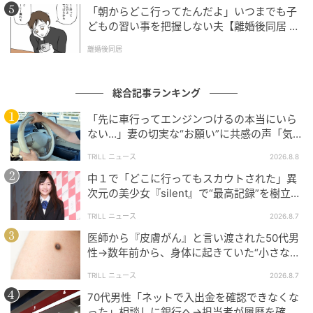
「朝からどこ行ってたんだよ」いつまでも子
どもの習い事を把握しない夫【離婚後同居 Vo
l.1】
離婚後同居
総合記事ランキング
「先に車行ってエンジンつけるの本当にいら
ない…」妻の切実な“お願い”に共感の声「気
づかないんですよね…」
TRILL ニュース
2026.8.8
中１で「どこに行ってもスカウトされた」異
次元の美少女『silent』で“最高記録”を樹立し
た「反則級」の【トップ女優】
TRILL ニュース
2026.8.7
医師から『皮膚がん』と言い渡された50代男
性→数年前から、身体に起きていた“小さな異
変”に「あのとき受診していれば…」
TRILL ニュース
2026.8.7
70代男性「ネットで入出金を確認できなくな
った」相談しに銀行へ→担当者が履歴を確認