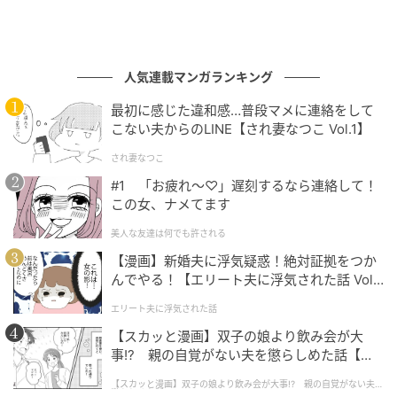
人気連載マンガランキング
最初に感じた違和感…普段マメに連絡をして
こない夫からのLINE【され妻なつこ Vol.1】
され妻なつこ
#1 「お疲れ〜♡」遅刻するなら連絡して！
この女、ナメてます
美人な友達は何でも許される
【漫画】新婚夫に浮気疑惑！絶対証拠をつか
んでやる！【エリート夫に浮気された話 Vol.
1】
エリート夫に浮気された話
【スカッと漫画】双子の娘より飲み会が大
事!? 親の自覚がない夫を懲らしめた話【第1
話】
【スカッと漫画】双子の娘より飲み会が大事!? 親の自覚がない夫を
懲らしめた話