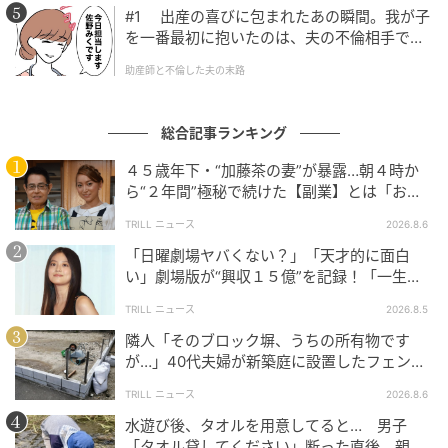
#1 出産の喜びに包まれたあの瞬間。我が子
を一番最初に抱いたのは、夫の不倫相手でし
た。
助産師と不倫した夫の末路
総合記事ランキング
４５歳年下・“加藤茶の妻”が暴露…朝４時か
ら“２年間”極秘で続けた【副業】とは「お金
を稼ぐのって大変」
TRILL ニュース
2026.8.6
「日曜劇場ヤバくない？」「天才的に面白
い」劇場版が“興収１５億”を記録！「一生言
い続ける」放送後も続く“切望の声”
TRILL ニュース
2026.8.5
隣人「そのブロック塀、うちの所有物です
が…」40代夫婦が新築庭に設置したフェン
ス、直後に迫られた"顛末"
TRILL ニュース
2026.8.6
水遊び後、タオルを用意してると… 男子
「タオル貸してください」断った直後、親が