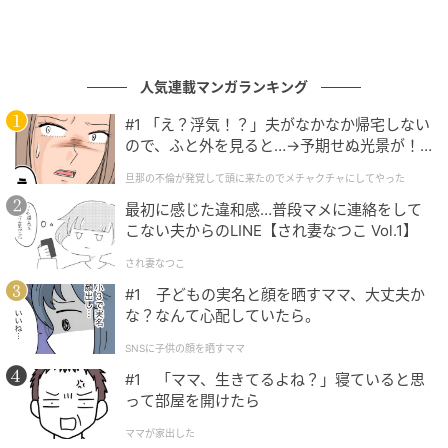
人気連載マンガランキング
#1 「え？浮気！？」夫がなかなか帰宅しない
ので、ふと外を見ると…→予期せぬ光景が！
｜旦那の不倫が発覚して頭に来たのでメチャ
旦那の不倫が発覚して頭に来たのでメチャクチャにしてやった
クチャにしてやった
最初に感じた違和感…普段マメに連絡をして
こない夫からのLINE【され妻なつこ Vol.1】
され妻なつこ
#1 子どもの実名と顔を晒すママ、大丈夫か
な？なんて心配していたら。
SNSに子供の顔を晒すママ
#1 「ママ、生きてるよね？」寝ていると思
って部屋を開けたら
ママが家出した