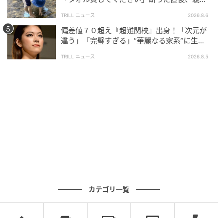
大声で放った一言に絶句
TRILL ニュース
2026.8.6
偏差値７０超え『超難関校』出身！「次元が
違う」「完璧すぎる」“華麗なる家系”に生ま
れた【規格外の逸材】
TRILL ニュース
2026.8.5
カテゴリ一覧