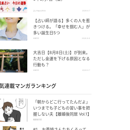
占いHappyWeb
2026.8.7
【占い師が語る】多くの人を惹
きつける。「幸せを掴む人」が
多い誕生日5つ
4MEEE
2026.8.6
大吉日【8月8日(土)】が到来。
ただし金運を下げる原因となる
行動も？
4MEEE
2026.8.7
気連載マンガランキング
「朝からどこ行ってたんだよ」
いつまでも子どもの習い事を把
握しない夫【離婚後同居 Vol.1】
離婚後同居
#1 お義姉さんたちくるって、