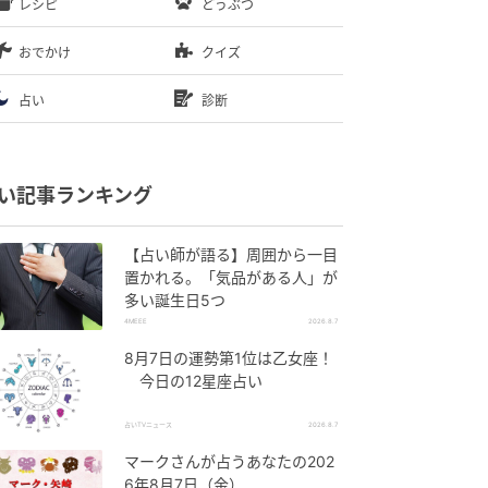
レシピ
どうぶつ
おでかけ
クイズ
占い
診断
い記事ランキング
【占い師が語る】周囲から一目
置かれる。「気品がある人」が
多い誕生日5つ
4MEEE
2026.8.7
8月7日の運勢第1位は乙女座！
今日の12星座占い
占いTVニュース
2026.8.7
マークさんが占うあなたの202
6年8月7日（金）