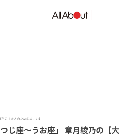
月綾乃の【大人のための星占い】
ひつじ座～うお座」 章月綾乃の【大