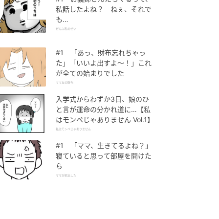
私話したよね？ ねぇ、それで
も…
ぜんぶ私のせい
#1 「あっ、財布忘れちゃっ
た」「いいよ出すよ〜！」これ
が全ての始まりでした
ママ友の財布
入学式からわずか3日、娘のひ
と言が運命の分かれ道に…【私
はモンペじゃありません Vol.1】
私はモンペじゃありません
#1 「ママ、生きてるよね？」
寝ていると思って部屋を開けた
ら
ママが家出した