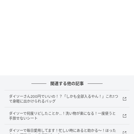
ハンドルの長さ66cm
※バッグ以外は付録に含まれません。
ハイブリッドカモ柄がおしゃれ♡人気ブラン
ドのトートバッグ付録
関連する他の記事
ダイソーさん200円でいいの！？「しかも全部入るやん！」これ1つ
で身軽に出かけられるバッグ
ダイソーで何度リピしたことか…！洗い物が楽になる！一度使うと
手放せないシート
ダイソーで毎日愛用してます！忙しい時にあると助かる～！ほった