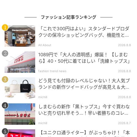
ファッション記事ランキング
「これで300円はよい」スタンダードプロダ
クツの保冷ショッピングバッグ、機能性とデ
ザインでネット大絶賛
All About
2026.8.8
michill
1089円で「大人の透明感」爆誕！ 【しまむ
底部分はPVC素材なので、汚れてもサッと拭き取りや
ら】40・50代に着てほしい「洗練トップス」
すく便利です。
fashion trend news
2026.8.8
どう見ても付録のレベルじゃない！大人気ブ
ランドの新作ツイードバッグが高見え＆大容
量♡
michill
2026.8.8
しまむらの新作「黒トップス」今すぐ買わな
いと売り切れ早そう…！早い者勝ちのコレ買
いリスト
michill
2026.8.7
【ユニクロ通ライター】がぶっちゃけ！「本