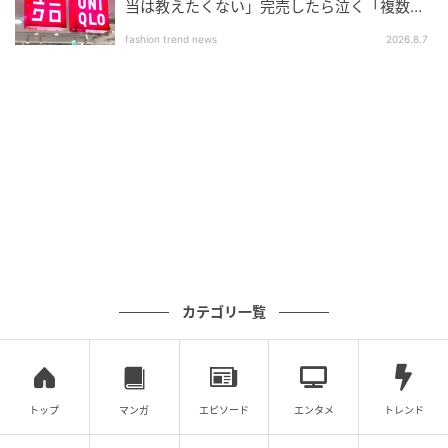
当は教えたくない」完売したら泣く「複数買
いアイテム」
fashion trend news
2026.8.7
michill
バッグの印象を引き締める底面と、ハンドルの裏側に
は新作の『HYBRID CAMO』パターンが施されていま
す。
鮮やかなマルチカラーのカモフラ柄が、シンプルなキ
ャンバス地に映える洗練されたアクセントに。
カテゴリ一覧
マチたっぷりで大容量！普段使いやお買い物
バッグにも活躍♪
トップ
マンガ
エピソード
エンタメ
トレンド