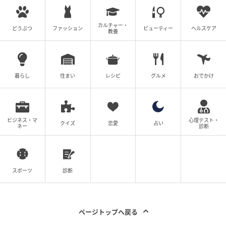
カルチャー・
どうぶつ
ファッション
ビューティー
ヘルスケア
教養
暮らし
住まい
レシピ
グルメ
おでかけ
ビジネス・マ
心理テスト・
クイズ
恋愛
占い
ネー
診断
michill
トートバッグは、マチ14cmとたっぷり入るサイズ感！
スポーツ
診断
ボックスティッシュが5箱並べられるので、かさばる荷
物もすっきり収納できます。
ページトップへ戻る