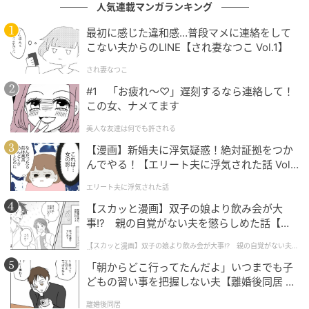
人気連載マンガランキング
最初に感じた違和感…普段マメに連絡をして
こない夫からのLINE【され妻なつこ Vol.1】
され妻なつこ
#1 「お疲れ〜♡」遅刻するなら連絡して！
この女、ナメてます
michill
美人な友達は何でも許される
フロントにあしらわれた象徴的な「APE FACE」のブラ
【漫画】新婚夫に浮気疑惑！絶対証拠をつか
ンドネームタグが高級感を醸し出し、おしゃれなアク
んでやる！【エリート夫に浮気された話 Vol.
セントに。
1】
エリート夫に浮気された話
【スカッと漫画】双子の娘より飲み会が大
事!? 親の自覚がない夫を懲らしめた話【第1
話】
【スカッと漫画】双子の娘より飲み会が大事!? 親の自覚がない夫を
懲らしめた話
「朝からどこ行ってたんだよ」いつまでも子
どもの習い事を把握しない夫【離婚後同居 Vo
l.1】
離婚後同居