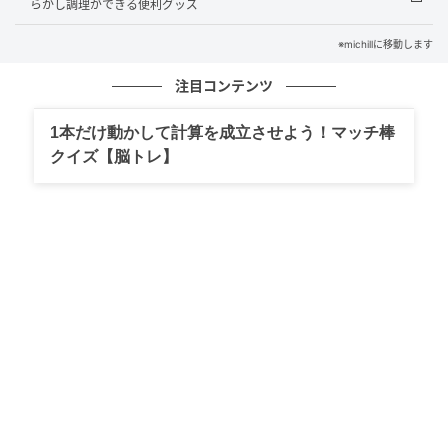
らかし調理ができる便利グッズ
michill
※michillに移動します
『smart』8月・9月合併号の特別付録は、ストリート
注目コンテンツ
の人気ファッションブランド「A BATHING
1本だけ動かして計算を成立させよう！マッチ棒
APE（R）」（ア ベイシング エイプ）のトートバッグ
クイズ【脳トレ】
が付いてきます。
コットンとポリエステルを混紡したナチュラルで耐久
性のある素材で、付録とは思えないほどタフなつく
り。