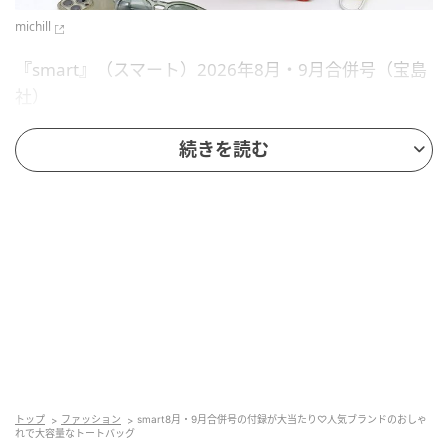
michill
『smart』（スマート）2026年8月・9月合併号（宝島
社）
発売日：2026年6月25日（木）
続きを読む
表紙：RAN（MAZZEL）
特別定価：1,890円（税込）
特別付録：A BATHING APE（R）（ア ベイシング エイ
プ）ハイブリッドカモ柄大容量トートバッグ
サイズ（約）：
高さ37×幅45×マチ14cm
トップ
ファッション
smart8月・9月合併号の付録が大当たり♡人気ブランドのおしゃ
れで大容量なトートバッグ