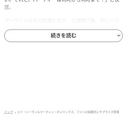
諾。
マーティンはその約束どおり、公演終了後、同じくシ
カゴで別のライブを終えたばかりのエド・シーランと
ともに式場へ向かった。マーティンが投稿したSNS動
続きを読む
画には、2人が姿を現した瞬間、参列者たちが歓声を上
げる様子や、エドが新婦とハグを交わし、新郎と握手
をする場面も収められている。
トップ
エド・シーラン＆マーティン・ギャリックス、ファンの結婚式にサプライズ登場