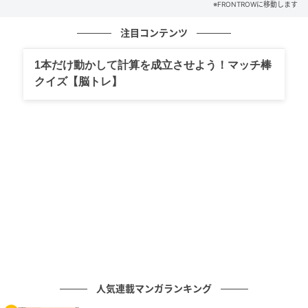
※FRONTROWに移動します
このサプライズには、もう一つの注目ポイントがあ
る。米Page Sixによると、
テイラー・スウィフト
は
注目コンテンツ
以前、「エドが結婚式でマイクを握るのを止めるのは
1本だけ動かして計算を成立させよう！マッチ棒
難しいかもしれない」と冗談交じりに語っていたとい
クイズ【脳トレ】
う。
複数の米メディアは、テイラー・スウィフトとトラビ
ス・ケルシーが米時間7月3日にニューヨークで結婚式
を挙げると報じている。また、スティーヴィー・ニッ
クスやティム・マクグロウがパフォーマンスを披露す
る予定だと報じられている。ただし、本人たちは正式
に発表していない。
今回のサプライズ出演を受け、エドがその結婚式でも
歌うのではないかとの憶測が海外メディアで広がって
いるが、現時点で本人からのコメントは出ていない。
人気連載マンガランキング