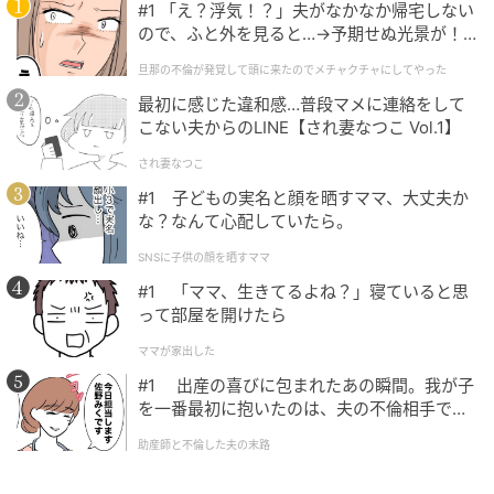
元記事で読む
#1 「え？浮気！？」夫がなかなか帰宅しない
ので、ふと外を見ると…→予期せぬ光景が！
｜旦那の不倫が発覚して頭に来たのでメチャ
次の記事
旦那の不倫が発覚して頭に来たのでメチャクチャにしてやった
クチャにしてやった
『インビンシブル』シーズン5配信前にシーズ
最初に感じた違和感…普段マメに連絡をして
ン6制作決定 新キャストも発表
こない夫からのLINE【され妻なつこ Vol.1】
され妻なつこ
#1 子どもの実名と顔を晒すママ、大丈夫か
の記事をもっとみる
な？なんて心配していたら。
SNSに子供の顔を晒すママ
#1 「ママ、生きてるよね？」寝ていると思
って部屋を開けたら
ママが家出した
#1 出産の喜びに包まれたあの瞬間。我が子
を一番最初に抱いたのは、夫の不倫相手でし
た。
助産師と不倫した夫の末路