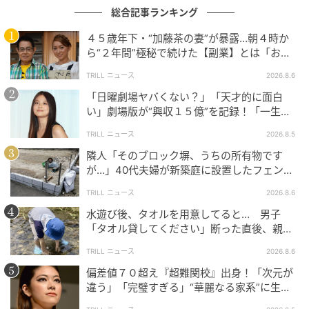
総合記事ランキング
４５歳年下・“加藤茶の妻”が暴露…朝４時か
ら“２年間”極秘で続けた【副業】とは「お金
を稼ぐのって大変」
TRILL ニュース
2026.8.6
「日曜劇場ヤバくない？」「天才的に面白
い」劇場版が“興収１５億”を記録！「一生言
い続ける」放送後も続く“切望の声”
TRILL ニュース
2026.8.5
隣人「そのブロック塀、うちの所有物です
が…」40代夫婦が新築庭に設置したフェン
ス、直後に迫られた"顛末"
TRILL ニュース
2026.8.6
水遊び後、タオルを用意してると… 男子
「タオル貸してください」断った直後、親が
大声で放った一言に絶句
TRILL ニュース
2026.8.6
偏差値７０超え『超難関校』出身！「次元が
違う」「完璧すぎる」“華麗なる家系”に生ま
れた【規格外の逸材】