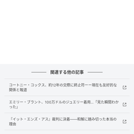
この投稿をInstagramで見る
関連する他の記事
コートニー・コックス、約12年の交際に終止符ーー現在も友好的な
関係と報道
Martin Garrix(@martingarrix)がシェアした投稿
エミリー・ブラント、100万ドルのジュエリー着用…「見た瞬間わか
った」
『イット・エンズ・アス』裁判に決着——和解に踏み切った本当の
エドの”結婚式パフォーマンス”に注目集まる
理由