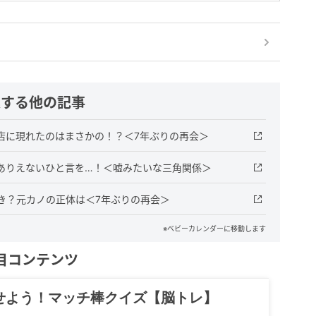
連する他の記事
店に現れたのはまさかの！？＜7年ぶりの再会＞
ありえないひと言を…！＜嘘みたいな三角関係＞
き？元カノの正体は＜7年ぶりの再会＞
※ベビーカレンダーに移動します
目コンテンツ
記……全部、読めます。