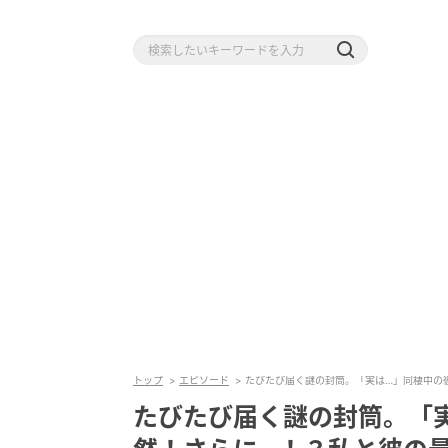
トップ
エピソード
たびたび届く謎の封筒。「実は…」同棲中の
たびたび届く謎の封筒。「