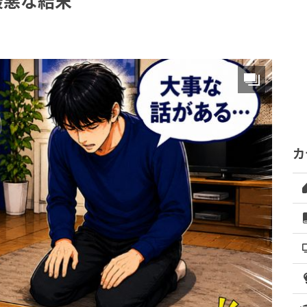
最悪な結末
カ