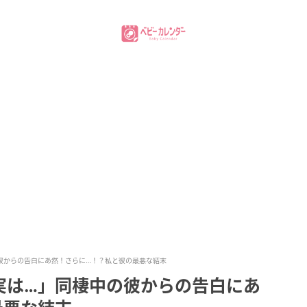
彼からの告白にあ然！さらに…！？私と彼の最悪な結末
実は…」同棲中の彼からの告白にあ