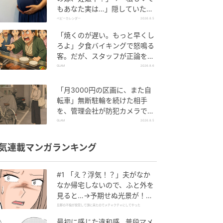
もあなた実は…」隠していた事
実を暴露した結果
ベビーカレンダー
2026.8.5
「焼くのが遅い。もっと早くし
ろよ」夕食バイキングで怒鳴る
客。だが、スタッフが正論を並
べた結果
GLAM
2026.8.6
「月3000円の区画に、また自
転車」無断駐輪を続けた相手
を、管理会社が防犯カメラで特
定した朝
GLAM
2026.8.5
気連載マンガランキング
#1 「え？浮気！？」夫がなか
なか帰宅しないので、ふと外を
見ると…→予期せぬ光景が！｜
旦那の不倫が発覚して頭に来た
旦那の不倫が発覚して頭に来たのでメチャクチャにしてやった
のでメチャクチャにしてやった
最初に感じた違和感…普段マメ