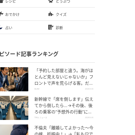
レシピ
どうぶつ
おでかけ
クイズ
占い
診断
ピソード記事ランキング
「予約した部屋と違う。海がほ
とんど見えないじゃないか」フ
ロントで声を荒らげる客。だ
が、支配人が予約記録を示した
GLAM
2026.8.6
結果
新幹線で「席を倒します」伝え
てから倒したら…→その後、後
ろの乗客の“予想外の行動”に
「不快ですぐに立ち去りまし
TRILL ニュース
2026.8.6
た」
不倫夫「離婚してよかった〜今
の嫁、妊娠中！」→「私も♡で