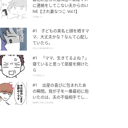
に連絡をしてこない夫からのLI
NE【され妻なつこ Vol.1】
され妻なつこ
#1 子どもの実名と顔を晒すマ
マ、大丈夫かな？なんて心配し
ていたら。
SNSに子供の顔を晒すママ
#1 「ママ、生きてるよね？」
寝ていると思って部屋を開けた
ら
ママが家出した
#1 出産の喜びに包まれたあ
の瞬間。我が子を一番最初に抱
いたのは、夫の不倫相手でし
た。
助産師と不倫した夫の末路