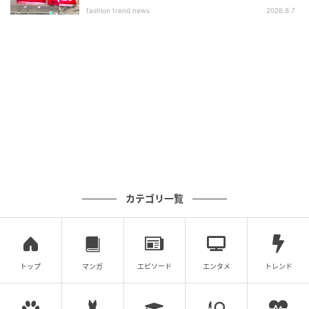
いアイテム」
¥1,990（税込・セール価格）
fashion trend news
2026.8.7
デニム見えする軽やかな素材を使用したパンツは、ジ
ーンズの重さや窮屈さが苦手な人におすすめ。ゆるや
かな丸みを描くバレルシルエットが旬のムードを演出
しつつ、アンクル丈ですっきりとした印象に仕上げて
います。ウエストゴムでイージーに着用できそうなの
も嬉しいところ。標準丈のほか、丈短め・丈長めも展
開されているので、自分にぴったりの一本が見つかり
そうです。
カテゴリ一覧
ワンツーコーデは色とシルエットが決め手
トップ
マンガ
エピソード
エンタメ
トレンド