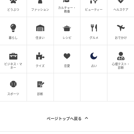
カルチャー・
どうぶつ
ファッション
ビューティー
ヘルスケア
教養
暮らし
住まい
レシピ
グルメ
おでかけ
ビジネス・マ
心理テスト・
クイズ
恋愛
占い
ネー
診断
スポーツ
診断
ページトップへ戻る