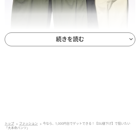
続きを読む
出典：GU
【GU】「カーゴバレルアンクルパンツ」¥1,490（税
込・セール価格）
今っぽいバレルシルエットのカーゴパンツ。丸みがヒ
トップ
ファッション
今なら、1,000円台でゲットできる！【GU値下げ】で狙いたい
ップや太もものラインを自然にカバーしつつ、アンク
「大本命パンツ」
ル丈が抜け感を演出してくれます。カジュアルになり