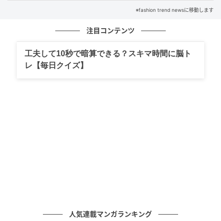
※fashion trend newsに移動します
注目コンテンツ
工夫して10秒で暗算できる？スキマ時間に脳ト
レ【毎日クイズ】
出典：GU
白トップス × カーゴパンツのシンプルな組み合わせ
も、旬のバレルシルエットなら一気に今どきの表情
人気連載マンガランキング