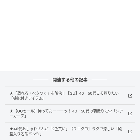
すぎない絶妙なバランスで、Tシャツはもちろんブラウ
スやシアーシャツとの相性も◎ 1,000円台に値下げさ
れ、カーゴパンツは初めてという人も挑戦しやすいは
ず。
赤のバレエシューズが映えるシンプルカジュア
ル
関連する他の記事
★「蒸れる・ベタつく」を解決！【GU】40・50代こそ頼りたい
「機能付きアイテム」
★【GUセール】待ってたーーーッ！ 40・50代の羽織りに♡「シア
ーカーデ」
★40代おしゃれさんが「2色買い」【ユニクロ】ラクで涼しい「殿
堂入り名品パンツ」