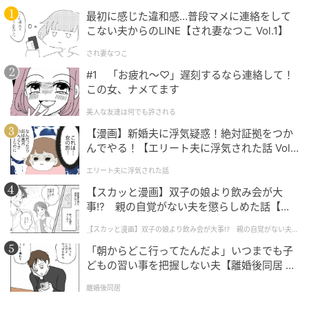
に。鮮やかな赤のバレエシューズがコーデのアクセン
最初に感じた違和感…普段マメに連絡をして
トとして活躍し、パンツの丸みが女性らしさをプラス
こない夫からのLINE【され妻なつこ Vol.1】
しています。涼しげな素材のバッグを添えることで季
され妻なつこ
節感もアップ。ベーシックなアイテム同士でも、シル
#1 「お疲れ〜♡」遅刻するなら連絡して！
エットや小物選びで鮮度の高い着こなしが楽しめま
この女、ナメてます
す。
美人な友達は何でも許される
【漫画】新婚夫に浮気疑惑！絶対証拠をつか
んでやる！【エリート夫に浮気された話 Vol.
軽やかにはけるデニム見えパンツ
1】
エリート夫に浮気された話
【スカッと漫画】双子の娘より飲み会が大
事!? 親の自覚がない夫を懲らしめた話【第1
話】
【スカッと漫画】双子の娘より飲み会が大事!? 親の自覚がない夫を
懲らしめた話
「朝からどこ行ってたんだよ」いつまでも子
どもの習い事を把握しない夫【離婚後同居 Vo
l.1】
離婚後同居