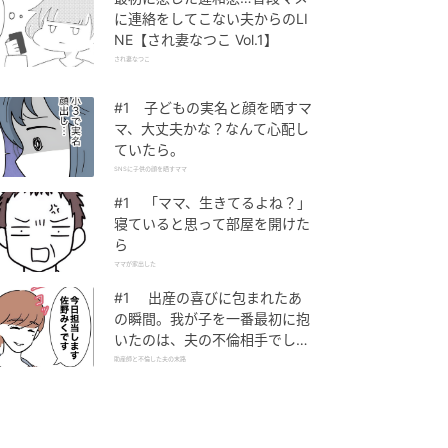
に連絡をしてこない夫からのLI
NE【され妻なつこ Vol.1】
され妻なつこ
#1 子どもの実名と顔を晒すマ
マ、大丈夫かな？なんて心配し
ていたら。
SNSに子供の顔を晒すママ
#1 「ママ、生きてるよね？」
寝ていると思って部屋を開けた
ら
ママが家出した
#1 出産の喜びに包まれたあ
の瞬間。我が子を一番最初に抱
いたのは、夫の不倫相手でし
た。
助産師と不倫した夫の末路