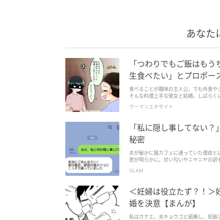
あなた
「つわりでもご飯はもうち
生食べたい」とプロポー
食べることが趣味の主人公。でも外食や
そんな料理上手な彼女と結婚。しばらく
ウーマンエキサイト
「私に隠し事してない？
秘密
夫が秘かに猫カフェに通っていた理由と
密が明らかに。甘い匂いやニヤニヤの訳
険が待っているようです。詳しいエピソ
GLAM
＜妊婦は役立たず？！＞
婚を決意【まんが】
私はカナエ。夫キョウゴと結婚し、妊娠