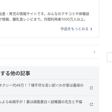
出産・育児の情報サイトです。みんなのクチコミや体験談
け情報、離乳食レシピまで。月間利用者1000万人以上。
作品をもっとみる
連する他の記事
タクシー代48万！？理不尽な言い訳＜わが家は義母の
もよらぬ相手が！妻は顔面蒼白＜幼稚園の先生と不倫