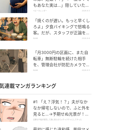
もあなた実は…」隠していた事
実を暴露した結果
ベビーカレンダー
2026.8.5
「焼くのが遅い。もっと早くし
ろよ」夕食バイキングで怒鳴る
客。だが、スタッフが正論を並
べた結果
GLAM
2026.8.6
「月3000円の区画に、また自
転車」無断駐輪を続けた相手
を、管理会社が防犯カメラで特
定した朝
GLAM
2026.8.5
気連載マンガランキング
#1 「え？浮気！？」夫がなか
なか帰宅しないので、ふと外を
見ると…→予期せぬ光景が！｜
旦那の不倫が発覚して頭に来た
旦那の不倫が発覚して頭に来たのでメチャクチャにしてやった
のでメチャクチャにしてやった
最初に感じた違和感…普段マメ