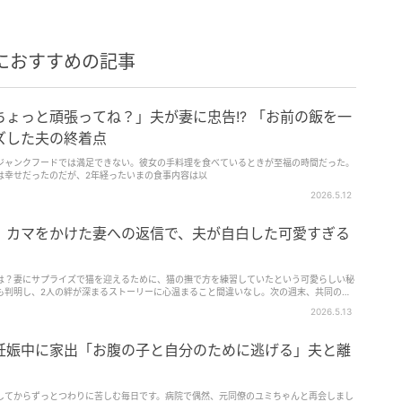
におすすめの記事
ょっと頑張ってね？」夫が妻に忠告!? 「お前の飯を一
ズした夫の終着点
ジャンクフードでは満足できない。彼女の手料理を食べているときが至福の時間だった。
は幸せだったのだが、2年経ったいまの食事内容は以
2026.5.12
」カマをかけた妻への返信で、夫が自白した可愛すぎる
は？妻にサプライズで猫を迎えるために、猫の撫で方を練習していたという可愛らしい秘
も判明し、2人の絆が深まるストーリーに心温まること間違いなし。次の週末、共同の冒
ードをお楽しみください。
2026.5.13
妊娠中に家出「お腹の子と自分のために逃げる」夫と離
してからずっとつわりに苦しむ毎日です。病院で偶然、元同僚のユミちゃんと再会しまし