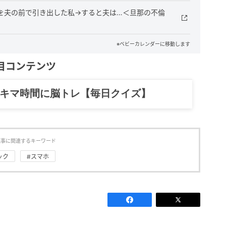
を夫の前で引き出した私→すると夫は…＜旦那の不倫
※ベビーカレンダーに移動します
目コンテンツ
記……全部、読めます。
記事に関連するキーワード
ック
#スマホ