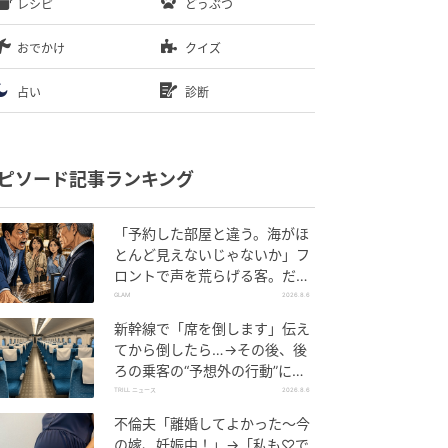
レシピ
どうぶつ
おでかけ
クイズ
占い
診断
ピソード記事ランキング
「予約した部屋と違う。海がほ
とんど見えないじゃないか」フ
ロントで声を荒らげる客。だ
が、支配人が予約記録を示した
GLAM
2026.8.6
結果
新幹線で「席を倒します」伝え
てから倒したら…→その後、後
ろの乗客の“予想外の行動”に
「不快ですぐに立ち去りまし
TRILL ニュース
2026.8.6
た」
不倫夫「離婚してよかった〜今
の嫁、妊娠中！」→「私も♡で