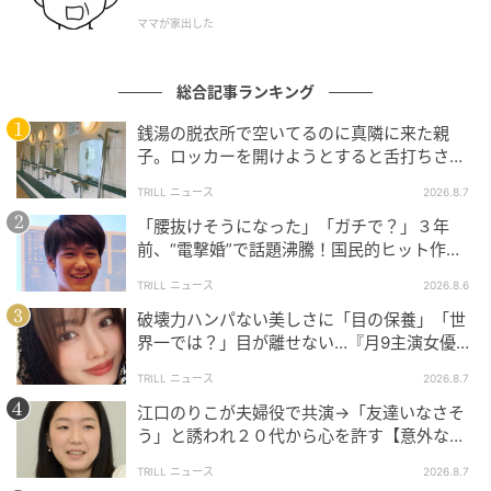
独自特許成分「ネオナイシン-e®」が、口内トラブル
ママが家出した
や海水由来のバクテリアに瞬時にアプローチして清潔
にリセットする。
総合記事ランキング
完全なるケミカルフリー 一般的なマウスウォ
銭湯の脱衣所で空いてるのに真隣に来た親
子。ロッカーを開けようとすると舌打ちさ
ッシュに含まれる研磨剤や発泡剤、フッ素、
れ…→直後、娘の放った“純粋な一言”に「心の
アルコール（エタノール）、合成保存料など
TRILL ニュース
2026.8.7
中で拍手」
の化学物質は一切不使用。100%植物由来の成
「腰抜けそうになった」「ガチで？」３年
分で構成されている。 飲み込んでも安全 すべ
前、“電撃婚”で話題沸騰！国民的ヒット作
ての成分が植物由来かつ食品成分のみで作ら
『逃げ恥』で異彩放った【国宝級イケメン】
TRILL ニュース
2026.8.6
れているため、サーフィン後、水がない場所で
そのままシュッとスプレーして飲み込んでも完
破壊力ハンパない美しさに「目の保養」「世
全に安全なのだ。 「海を汚さない」という究
界一では？」目が離せない…『月9主演女優
（34歳）』“極上”美ショットがすごい
極のスタイル smart Web サーファーにとって
TRILL ニュース
2026.8.7
海は「守るべき場所」。このスプレーは、使
江口のりこが夫婦役で共演→「友達いなさそ
用後に口から出しても海や河川で速やかに生分
う」と誘われ２０代から心を許す【意外な親
解される「オーシャンセーフ」設計だ。自分が
友芸人】とは？
楽しむ海を化学物質で汚したくないという、
TRILL ニュース
2026.8.7