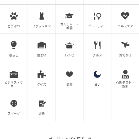
ん、水に薄めてマウスウォッシュにしたり、
鼻うがい用として使うのもアリ。 コスパも最
強。21世紀のスマートな選択を smart Web
カルチャー・
どうぶつ
ファッション
ビューティー
ヘルスケア
これだけのスペックを誇りながら、価格は
教養
1,100円（税込）と非常にリーズナブル。1日1
プッシュの使用であれば約10カ月（300日
分）も使えるという驚異のコスパの高さも嬉
暮らし
住まい
レシピ
グルメ
おでかけ
しいポイントだ。 smart Web また、アメリカ
などのトップアスリートの間で「フッ素」を
避ける動きが広がっていることに着目し、フ
ッ素ゼロで高いホワイトニング効果を両立し
ビジネス・マ
心理テスト・
クイズ
恋愛
占い
た歯磨き剤「クリーン＆ホワイト」（80g / 税
ネー
診断
込1,650円）も展開中。併せてチェックして、
さらに一歩進んだサステナブルなケアを取り
入れてみるのもおすすめだ。 そんなアクティ
スポーツ
診断
ブ派の健康と、僕たちが愛する美しい海を同
時に守る、新しいオーラルケア習慣。次の波
を待つ前に、まずはバッグに「アフターサー