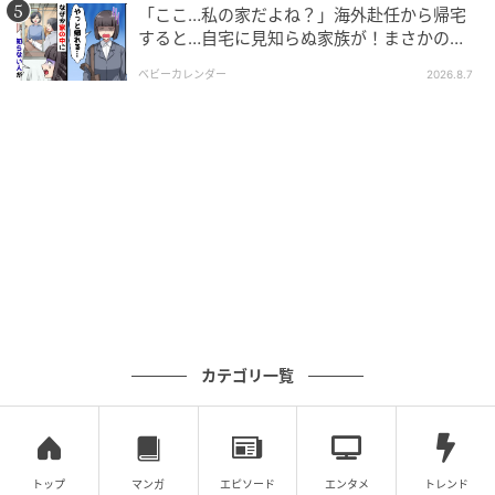
環境意識の高いスマートな大人にこそ選んでほ
「ここ…私の家だよね？」海外赴任から帰宅
しい。 サーフトリップからデイリーユースま
すると…自宅に見知らぬ家族が！まさかの真
相とは！？
で。男のバッグに忍ばせたい「Cool」な相棒
ベビーカレンダー
2026.8.7
smart Web パッケージは、海を感じさせる洗
練された爽やかなミントグリーン。ガジェット
やアウトドアギアとも相性抜群の、持ち歩き
たくなるスタイリッシュなデザインだ。 コン
パクトなスプレータイプ（30ml）なので、ウ
ェットスーツのポケットやサーフバッグ、バッ
クパックにサッと忍ばせておける。 海上がり
に：塩気とバクテリアまみれのお口にシュッ
と一吹きして簡単クリーンアップ。心地よい爽
快感が広がる。 アウトドアや旅先で：水道が
自由に使えない離島へのサーフトリップやキ
カテゴリ一覧
ャンプ、登山での衛生管理に最適。 普段使い
の口臭ケアに：マスク着用時の不快感、起床
後や食後のエチケットとして、日常の
「Cool」な保湿・口臭対策にも大活躍。 マル
チな使い方：スプレーとしての使用はもちろ
トップ
マンガ
エピソード
エンタメ
トレンド