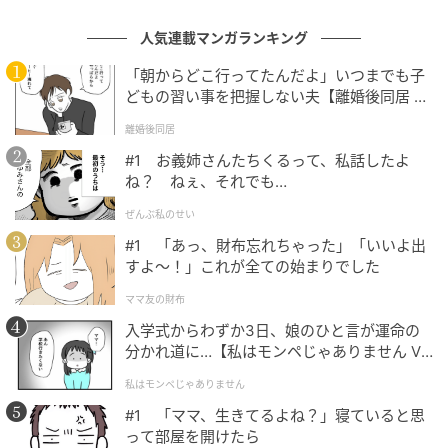
人気連載マンガランキング
「朝からどこ行ってたんだよ」いつまでも子
どもの習い事を把握しない夫【離婚後同居 Vo
l.1】
離婚後同居
smart Web
#1 お義姉さんたちくるって、私話したよ
ね？ ねぇ、それでも…
バクテリアへ即効アプローチ
ぜんぶ私のせい
実は近年、世界中のサーファーの間で深刻な問題とな
#1 「あっ、財布忘れちゃった」「いいよ出
すよ〜！」これが全ての始まりでした
っているのが、雨や嵐の後に発生する「海のバクテリ
ア汚染」。大雨の後の海には、河川を通じて下水や生
ママ友の財布
活排水が流れ込み、危険なバクテリアの濃度が急上昇
入学式からわずか3日、娘のひと言が運命の
する。海上がりに「なぜか体調が優れない」「お口の
分かれ道に…【私はモンペじゃありません Vo
l.1】
トラブルが気になる」という経験があるなら、それは
私はモンペじゃありません
海水に含まれるバクテリアが原因かもしれない。
#1 「ママ、生きてるよね？」寝ていると思
って部屋を開けたら