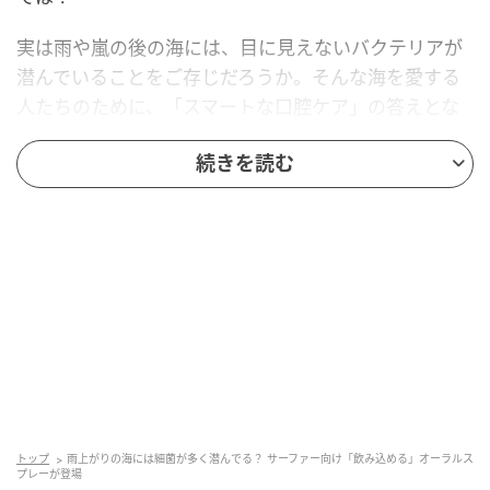
実は雨や嵐の後の海には、目に見えないバクテリアが
潜んでいることをご存じだろうか。そんな海を愛する
人たちのために、「スマートな口腔ケア」の答えとな
る新ギアが登場した。
続きを読む
“ガジェット感”と“本物志向”が融合した、次世
代の必携ギア
トップ
雨上がりの海には細菌が多く潜んでる？ サーファー向け「飲み込める」オーラルス
プレーが登場