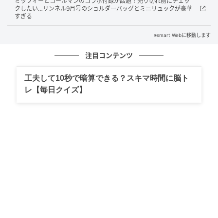
ミッフィーとコールマンのコラボ付録が話題！売り切れ前にチェッ
クしたい…リンネル9月号のショルダーバッグとミニリュックが豪華
すぎる
※smart Webに移動します
注目コンテンツ
工夫して10秒で暗算できる？スキマ時間に脳ト
レ【毎日クイズ】
smart Web