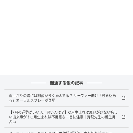
smart Web
この「オーラルピース アフターサーフ オーラルスプレ
関連する他の記事
ー」は、単なるケアアイテムではない。日本の最先端
雨上がりの海には細菌が多く潜んでる？ サーファー向け「飲み込め
乳酸菌バイオ技術を結集し、なんと国際宇宙ステーシ
る」オーラルスプレーが登場
ョン（ISS）への搭載候補・採用実績を持つ宇宙飛行士
【7月の運勢がいい人、悪い人は？】○月生まれは思いがけない嬉し
用の技術をベースに開発された、いわば“バイオ・ガジ
い出来事が！○月生まれは不用意な一言に注意｜昇龍先生の誕生月
ェット”とも呼べるプロダクトだ。
占い