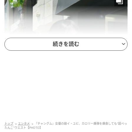
続きを読む
トップ
エンタメ
『チャングム』女優の娘イ・ユビ、カロリー爆弾を爆食しても“超ぺっ
たんこ”ウエスト【PHOTO】