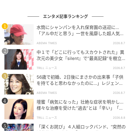
ピザのメニューを真剣に眺めたり、ドーナツを頬張っ
てほおをふくらませたりする姿からは、飾らない親し
エンタメ記事ランキング
みやすさと愛らしさが感じられる。ピザやドーナツを
水筒にシャンパンを入れ保育園の送迎に…
食べても変わらないスリムなウエストにも驚きの声が
「アル中だと思う」一世を風靡した超人気タ
上がっている。
レント、酒漬けだった日々を告白
ABEMA TIMES
2026.8.7
中１で「どこに行ってもスカウトされた」異
次元の美少女『silent』で“最高記録”を樹立し
た「反則級」の【トップ女優】
TRILL ニュース
2026.8.7
56歳で初婚、2日後にまさかの出来事「子供
を持てると思わなかったのに…」レジェンド
美魔女が当時の心境を告白
ABEMA TIMES
2026.8.7
壇蜜「病気になった」壮絶な症状を明かし…
様々な治療を受けた“過去”とは「辛い」「苦
しい」
TRILL ニュース
2026.8.8
「深くお詫び」４人組ロックバンド、“突然の