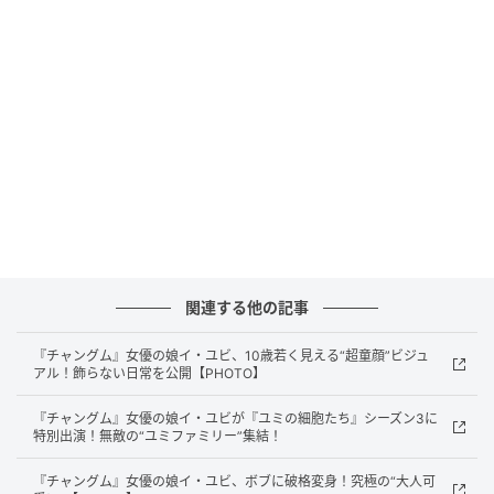
関連する他の記事
『チャングム』女優の娘イ・ユビ、10歳若く見える“超童顔”ビジュ
アル！飾らない日常を公開【PHOTO】
『チャングム』女優の娘イ・ユビが『ユミの細胞たち』シーズン3に
特別出演！無敵の“ユミファミリー”集結！
『チャングム』女優の娘イ・ユビ、ボブに破格変身！究極の“大人可