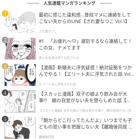
人気連載マンガランキング
最初に感じた違和感…普段マメに連絡をして
こない夫からのLINE【され妻なつこ Vol.1】
され妻なつこ
#1 「お疲れ〜♡」遅刻するなら連絡して！
この女、ナメてます
美人な友達は何でも許される
【漫画】新婚夫に浮気疑惑！絶対証拠をつか
んでやる！【エリート夫に浮気された話 Vol.
1】
エリート夫に浮気された話
【スカッと漫画】双子の娘より飲み会が大
（写真＝イ・ユビInstagram）
事!? 親の自覚がない夫を懲らしめた話【第1
話】
【スカッと漫画】双子の娘より飲み会が大事!? 親の自覚がない夫を
特に目を引くのは、白くなめらかな陶器肌と、ロング
懲らしめた話
「朝からどこ行ってたんだよ」いつまでも子
のストレートヘア。ナチュラルでありながら上品な雰
どもの習い事を把握しない夫【離婚後同居 Vo
囲気を漂わせている。
l.1】
離婚後同居