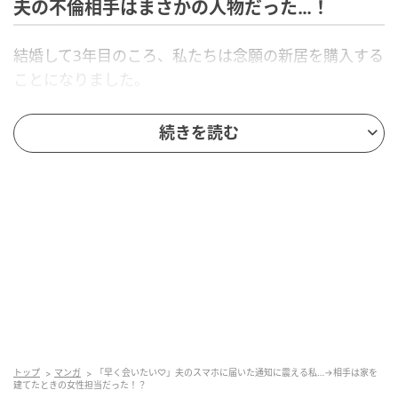
夫の不倫相手はまさかの人物だった…！
結婚して3年目のころ、私たちは念願の新居を購入する
ことになりました。
いくつかの物件を見て回る中で担当してくれたのは、
続きを読む
地元工務店の女性担当者でした。こちらの希望を丁寧
に聞いてくれ、家づくりについても親身に相談に乗っ
てくれたため、私はすっかり信頼していました。
やがて新居が完成し、私たちは新生活を始めました。
ところが、入居してしばらく経ったころから、夫の行
動に少しずつ違和感を覚えるようになったのです。
夫は「書類の確認がある」「担当者に聞きたいことが
ある」などと言って、休日にひとりで出かけることが
増えました。最初は新居に関する手続きだと思ってい
トップ
マンガ
「早く会いたい♡」夫のスマホに届いた通知に震える私…→相手は家を
建てたときの女性担当だった！？
ましたが、用件のわりに帰りが遅かったり、私が詳し