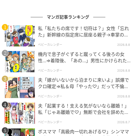
クリエイター情報
マンガ記事ランキング
ベビーカレンダー
私「私たちの席です！切符は？」女性「忘れ
ベビーカレンダーは妊娠・出産・育児の情報サイト
た」新幹線の指定席に居座る親子→車掌の注
です。みんなのクチコミや体験談から産婦人科検
意に移動…直後、ゾッとする発言
索、おでかけ情報、離乳食レシピまで。月間利用者1
ベビーカレンダー
2026.8.8
000万人以上。
機内で息子がぐずると蹴ってくる後ろの女
作品をもっとみる
性…⇒着陸後、「あの…」男性にかけられた驚
きの言葉とは
ベビーカレンダー
2026.8.8
夫「嫁がいないから泊まりに来いよ」誤爆で
の記事をもっとみる
クロ確定⇒私＆母「やった♡」だって不倫相
手の正体は！
ベビーカレンダー
2026.8.8
夫「起業する！支える気がないなら離婚！」
私「じゃあ離婚で♡」無断で会社を辞めた元
夫、お先真っ暗！
ベビーカレンダー
2026.8.7
ボスママ「高級肉一切れあげる♡」シンママ