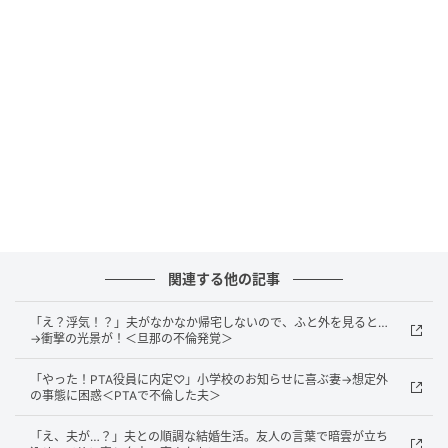
く聞くと話をそらしたりすることがあり、不安が募っ
ていきました。
ある夜、夫がお風呂に入っているとき、テーブルの上
に置かれていた夫のスマホに通知が表示されました。
そこには、あの女性担当者の名前とともに、「次はい
つ会えそう？」「早く会いたい♡」というメッセージ
が見えたのです。思わず夫のスマホを手に取りました
が、その手は震えていたと思います。仕事相手から届
いたとは思えないメッセージに、頭が真っ白になりま
関連する他の記事
した。
「え？浮気！？」夫がなかなか帰宅しないので、ふと外を見ると…
その後、私は夫に確認しました。最初は「家のことで
→衝撃の光景が！＜旦那の不倫発覚＞
相談していただけ」とごまかそうとしましたが、私が
「やった！PTA役員に内定♡」小学校のお知らせに喜ぶ妻→想定外
問い詰めると、夫は次第に言葉を失っていきました。
の事態に困惑＜PTAで不倫した夫＞
そして、ついに「実は、彼女と浮気していた」と認め
「え、夫が…？」夫との順調な結婚生活。友人の言葉で暗雲が立ち
たのです。新居の不具合確認や追加の手続きなどを口