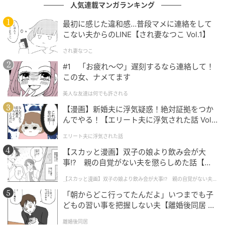
人気連載マンガランキング
果として「自分自身の人生」を取り戻すことにつなが
りました。大きな代償は払いましたが、これからの人
最初に感じた違和感…普段マメに連絡をして
生をより自分らしく、胸を張って歩んでいくための大
こない夫からのLINE【され妻なつこ Vol.1】
切な転機だったのだと、今は前を向いています。
され妻なつこ
#1 「お疲れ〜♡」遅刻するなら連絡して！
著者：村田早希／30代女性／4歳の女の子を育ててい
この女、ナメてます
る母。体を動かすのが好きで、ランニングをよくして
美人な友達は何でも許される
います。
【漫画】新婚夫に浮気疑惑！絶対証拠をつか
んでやる！【エリート夫に浮気された話 Vol.
イラスト：きりぷち
1】
エリート夫に浮気された話
※ベビーカレンダーが独自に実施したアンケートで集
【スカッと漫画】双子の娘より飲み会が大
めた読者様の体験談をもとに記事化しています（回答
事!? 親の自覚がない夫を懲らしめた話【第1
時期：2026年5月）
話】
【スカッと漫画】双子の娘より飲み会が大事!? 親の自覚がない夫を
懲らしめた話
「朝からどこ行ってたんだよ」いつまでも子
ベビーカレンダー編集部
どもの習い事を把握しない夫【離婚後同居 Vo
l.1】
元記事で読む
離婚後同居