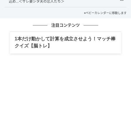
込め…＜サレ妻シタ夫の恋人たち＞
実に、私の知らないところで何度も会っていたといい
※ベビーカレンダーに移動します
ます。
注目コンテンツ
家づくりを支えてくれた相手だと信頼していたからこ
1本だけ動かして計算を成立させよう！マッチ棒
そ、夫の口から直接それを聞いたときは、頭が真っ白
クイズ【脳トレ】
になるほどのショックを受けました。
その後、夫とは何度も話し合いましたが、私の中で一
度壊れた信頼を取り戻すことはできませんでした。最
終的には弁護士に相談し、離婚に向けて手続きを進め
ることに……。
今振り返っても、あのとき覚えた違和感を「考えす
ぎ」と打ち消さず、すぐに確かめる行動に出られたこ
とは、よかったと思っています。とてもつらい出来事
でしたが、現実から目を背けず向き合えたことは、結