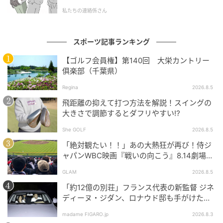
私たちの連絡係さん
スポーツ記事ランキング
【ゴルフ会員権】第140回 大栄カントリー
俱楽部（千葉県）
Regina
2026.8.5
飛距離の抑えて打つ方法を解説！スイングの
大きさで調節するとダフリやすい⁉
She GOLF
2026.8.5
「絶対観たい！！」あの大熱狂が再び！侍ジ
ャパンWBC映画『戦いの向こう』8.14劇場公
開！
GLAM
2026.8.5
「約12億の別荘」フランス代表の新監督 ジネ
ディーヌ・ジダン、ロナウド邸も手がけた人
気建築家に依頼した邸宅とは。
madame FIGARO.jp
2026.8.3