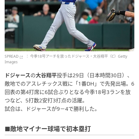
SPREAD
： 今季18号アーチを放ったドジャース・大谷翔平（C）Getty
Images
ドジャース
の
大谷翔平
投手は29日（日本時間30日）、
敵地でのアスレチックス戦に「1番DH」で先発出場。6
回表の第4打席に6試合ぶりとなる今季18号3ランを放
つなど、5打数2安打3打点の活躍。
試合は、ドジャースが9－4で勝利した。
■敵地マイナー球場で初本塁打