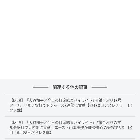
ユニフォームを着用した男性だったという。
大谷はこの試合、5打数2安打3打点で2試合ぶりのマル
チ安打を記録。試合はドジャースが9－4で快勝してい
る。
432 FEET112.3 MPHShohei Ohtani DEMOLISHED
this ball ☄️
— MLB (@MLB)
関連する他の記事
元記事で読む
【MLB】「大谷翔平／今日の打席結果ハイライト」6試合ぶり18号
アーチ、マルチ安打でドジャース3連勝に貢献【6月30日アスレチッ
次の記事
クス戦】
今季アルバトロス達成の桑木志帆が参考 ウ
【MLB】「大谷翔平／今日の打席結果ハイライト」2試合ぶりのマ
ッド系クラブで綺麗にボールを払い打つポイ
ルチ安打で大勝劇に貢献 エース・山本由伸が6回2失点の好投で8勝
目【6月28日パドレス戦】
ント