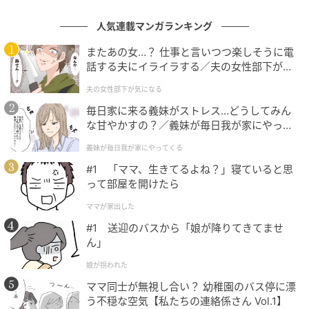
人気連載マンガランキング
またあの女…？ 仕事と言いつつ楽しそうに電
話する夫にイライラする／夫の女性部下が気
になる（1）【夫婦の危機 まんが】
夫の女性部下が気になる
毎日家に来る義妹がストレス…どうしてみん
な甘やかすの？／義妹が毎日我が家にやって
くる（1）【義父母がシンドイんです！ まん
義妹が毎日我が家にやってくる
が】
#1 「ママ、生きてるよね？」寝ていると思
って部屋を開けたら
ママが家出した
#1 送迎のバスから「娘が降りてきてませ
ん」
娘が拐われた
ママ同士が無視し合い？ 幼稚園のバス停に漂
う不穏な空気【私たちの連絡係さん Vol.1】