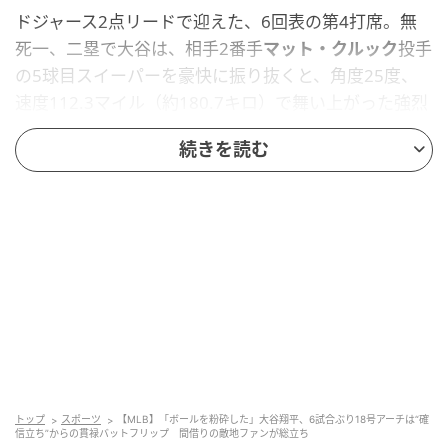
ドジャース2点リードで迎えた、6回表の第4打席。無
死一、二塁で大谷は、相手2番手
マット・クルック
投手
の5球目スイーパーを豪快に振り抜くと、角度25度、
速度112.3マイル（約180.7キロ）で舞い上がった強烈
な打球は、滞空時間4.9秒で右翼スタンドへ飛び込む飛
続きを読む
距離432フィート（約131.6メートル）の18号3ランと
なった。
2028年からネバダ州ラスベガスへ球団を移転するアス
レチックス。今季から27年までは、カリフォルニア州
のジャイアンツ傘下3Aサクラメントが使用するサター
ヘルスパークが暫定本拠地となっており、大谷は同球
場での初アーチを記録した。
MLB公式Xは、「ボールを粉砕した」と記して別アング
ルの本塁打動画を投稿。立ったまま打球を見送る大谷
の姿に熱狂する、敵地ファンの様子も捉えている。ホ
トップ
スポーツ
【MLB】「ボールを粉砕した」大谷翔平、6試合ぶり18号アーチは“確
ームランボールをキャッチしたのは、大谷のレプリカ
信立ち”からの貫禄バットフリップ 間借りの敵地ファンが総立ち