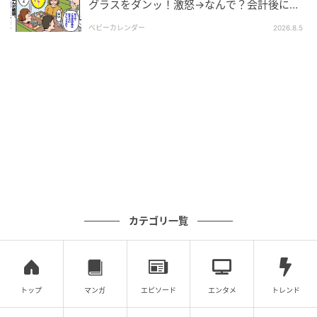
グラスをダンッ！激怒→なんで？会計後に知
った暗黙のルール
ベビーカレンダー
2026.8.5
エキサイトニュース
※次回に続く「夫が気になるのはお金だけ」（全25
話）は1日2回更新！
▶次回 【漫画】3度目の移植でついに妊娠 しかし継続
できるか不明【夫が気になるのはお金だけ Vol.20】
【全話読む】夫が気になるのはお金だけ
カテゴリ一覧
元記事で読む
次の記事
トップ
マンガ
エピソード
エンタメ
トレンド
「ついに私も結婚！」セレブ妻になった親