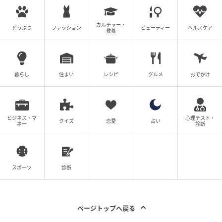
友…仲良し4人組の友情に亀裂が入る瞬間と
は？【漫画】
カルチャー・
どうぶつ
ファッション
ビューティー
ヘルスケア
教養
の記事をもっとみる
暮らし
住まい
レシピ
グルメ
おでかけ
ビジネス・マ
心理テスト・
クイズ
恋愛
占い
ネー
診断
スポーツ
診断
ページトップへ戻る