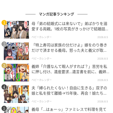
マンガ記事ランキング
母「弟の結婚式には来ないで」弟ばかりを溺
愛する両親。1枚の写真がきっかけで結婚話が
なくなったワケ
ベビーカレンダー
2026.8.5
「特上寿司は家族の分だけよ」嫁をのり巻き
だけで済ませる義母。怒った夫と義父が取っ
エキサイトニュース
た行動とは
ベビーカレンダー
2026.8.5
義姉「介護なんて暇人がすれば？」苦労を私
に押し付け、遺産要求…遺言書を前に、義姉
が顔面蒼白のワケ
ベビーカレンダー
2026.8.5
夫「縛られたくない！自由に生きる」双子の
娘と私を捨て離婚→15年後、再会！娘たち
「あんた誰？」論破された元夫は
ベビーカレンダー
2026.8.5
義母「…はぁーっ」ファミレスで料理を見て