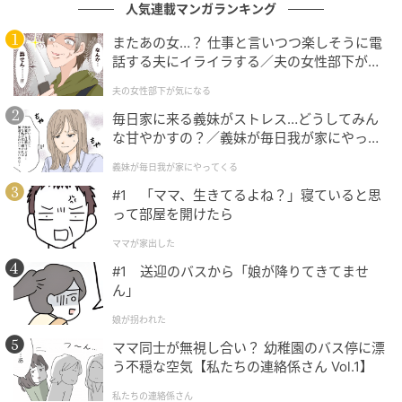
人気連載マンガランキング
またあの女…？ 仕事と言いつつ楽しそうに電
話する夫にイライラする／夫の女性部下が気
になる（1）【夫婦の危機 まんが】
夫の女性部下が気になる
毎日家に来る義妹がストレス…どうしてみん
な甘やかすの？／義妹が毎日我が家にやって
くる（1）【義父母がシンドイんです！ まん
義妹が毎日我が家にやってくる
が】
#1 「ママ、生きてるよね？」寝ていると思
って部屋を開けたら
ママが家出した
#1 送迎のバスから「娘が降りてきてませ
エキサイトニュース
ん」
娘が拐われた
ママ同士が無視し合い？ 幼稚園のバス停に漂
う不穏な空気【私たちの連絡係さん Vol.1】
私たちの連絡係さん