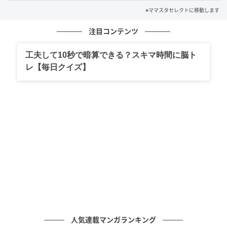
※ママスタセレクトに移動します
注目コンテンツ
出典：select.mamastar.jp
工夫して10秒で暗算できる？スキマ時間に脳ト
レ【毎日クイズ】
人気連載マンガランキング
出典：select.mamastar.jp