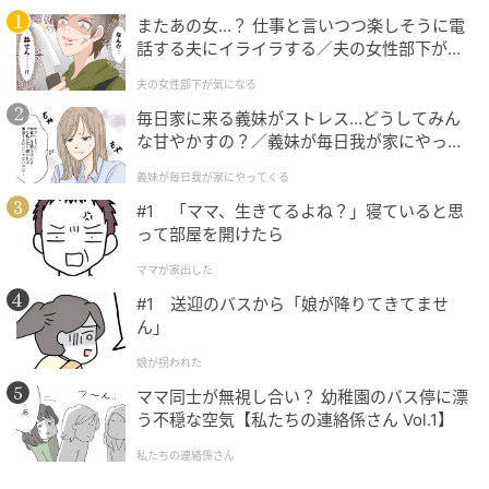
またあの女…？ 仕事と言いつつ楽しそうに電
話する夫にイライラする／夫の女性部下が気
になる（1）【夫婦の危機 まんが】
夫の女性部下が気になる
毎日家に来る義妹がストレス…どうしてみん
な甘やかすの？／義妹が毎日我が家にやって
くる（1）【義父母がシンドイんです！ まん
義妹が毎日我が家にやってくる
が】
#1 「ママ、生きてるよね？」寝ていると思
って部屋を開けたら
ママが家出した
#1 送迎のバスから「娘が降りてきてませ
ん」
娘が拐われた
ママ同士が無視し合い？ 幼稚園のバス停に漂
出典：select.mamastar.jp
う不穏な空気【私たちの連絡係さん Vol.1】
【編集部コメント】
私たちの連絡係さん
そうですそうです！