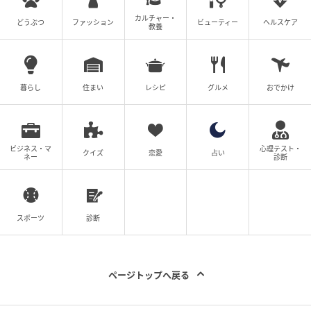
カルチャー・
どうぶつ
ファッション
ビューティー
ヘルスケア
教養
出典：select.mamastar.jp
暮らし
住まい
レシピ
グルメ
おでかけ
ビジネス・マ
心理テスト・
クイズ
恋愛
占い
ネー
診断
スポーツ
診断
ページトップへ戻る