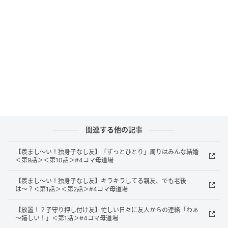
出典：select.mamastar.jp
関連する他の記事
【羨まし〜い！独身子なし友】「ずっとひとり」周りはみんな結婚
＜第9話＞＜第10話＞#4コマ母道場
【羨まし〜い！独身子なし友】キラキラしてる親友、でも老後
は〜？＜第1話＞＜第2話＞#4コマ母道場
【放置！？子守り押し付け友】忙しい日々に友人からの連絡「わぁ
～嬉しい！」＜第1話＞#4コマ母道場