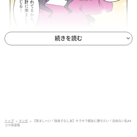
続きを読む
出典：select.mamastar.jp
心のよりどころ
トップ
マンガ
【羨まし〜い！独身子なし友】キラキラ親友に勝ちたい！自由ない私#4
コマ母道場