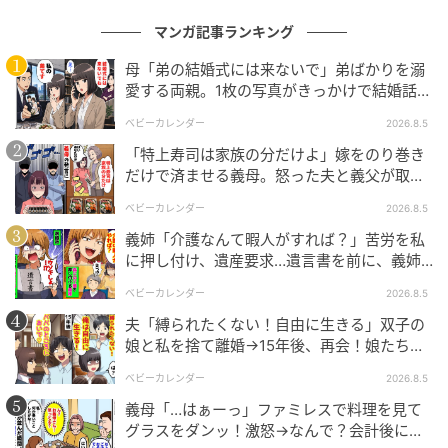
きっとマドカさんの苦労は、お子さんたちが理解して
マンガ記事ランキング
くれているはず。「老後は安心」かはわかりません
が、成長とともに母の頑張りには気づいてくれるので
母「弟の結婚式には来ないで」弟ばかりを溺
愛する両親。1枚の写真がきっかけで結婚話が
はないでしょうか。
なくなったワケ
だからこんな（一方的な）争いはやめにして、4人で当
ベビーカレンダー
2026.8.5
時の思い出を懐かしみながら楽しみましょうよ！
「特上寿司は家族の分だけよ」嫁をのり巻き
ね、マドカさん？
だけで済ませる義母。怒った夫と義父が取っ
た行動とは
ベビーカレンダー
2026.8.5
義姉「介護なんて暇人がすれば？」苦労を私
出かけることさえ一苦労
に押し付け、遺産要求…遺言書を前に、義姉
が顔面蒼白のワケ
ベビーカレンダー
2026.8.5
夫「縛られたくない！自由に生きる」双子の
娘と私を捨て離婚→15年後、再会！娘たち
「あんた誰？」論破された元夫は
ベビーカレンダー
2026.8.5
義母「…はぁーっ」ファミレスで料理を見て
グラスをダンッ！激怒→なんで？会計後に知