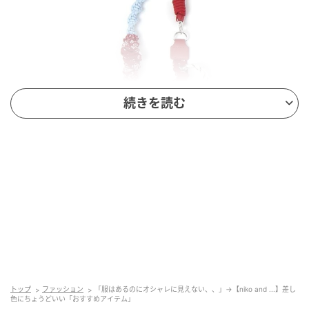
続きを読む
出典：and ST
【niko and ...】「アソート生地MIXショルダーストラ
ップ」¥2,990（税込）
個性豊かな柄や編み目を組み合わせたアソートデザイ
トップ
ファッション
「服はあるのにオシャレに見えない、、」→【niko and ...】差し
ンが、ひと癖を感じさせるショルダーストラップ。赤
色にちょうどいい「おすすめアイテム」