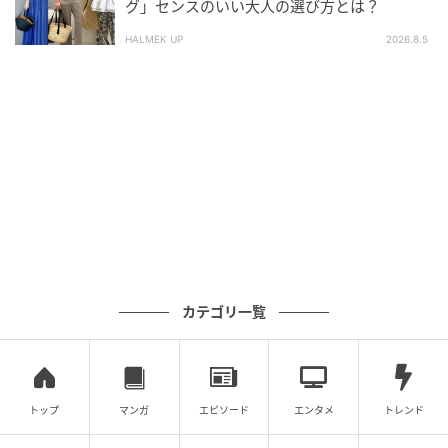
グ」センスのいい大人の選び方とは？
込）
HALMEK UP
2026.8.5
服が地味になりがちという人は、インパクトのある厚
底サンダルに主役を託してみるのもおすすめです。ボ
リュームのあるプラットフォームソールに、太めのベ
ルトを組み合わせた存在感バツグンな一足。ビビッド
な赤も相まって、ロング丈のボトムスの裾から覗くだ
けでオシャレ上級者見えを狙えます。厚底ソールがス
タイルアップも手助けしてくれるはず。
一点投入でトレンド感を醸すバンダナ柄のハ
カテゴリ一覧
ット
トップ
マンガ
エピソード
エンタメ
トレンド