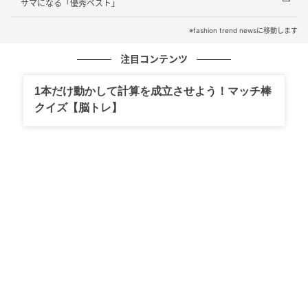
サマになる「優秀ベスト」
※fashion trend newsに移動します
注目コンテンツ
1本だけ動かして計算を成立させよう！マッチ棒
クイズ【脳トレ】
出典：and ST
【niko and ...】「ポコポコビーズショルダーバッグ」
¥4,500（税込）
アクセサリー感覚で持ちやすい小ぶりなサイズで、華