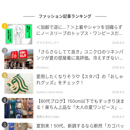
ファッション記事ランキング
＜加齢で逆に…？＞上着やシャツを羽織らず
にノースリーブのトップス・ワンピースだけ
で外出できる？
ママスタセレクト
2026.8.5
「さらさらしてて良き」ユニクロのリネンパ
ンツが夏の部屋着に高評価。冷えすぎない肌
触りが決め手
All About
2026.8.4
愛用したくなりそう♡【スタバ】の「おしゃ
れグッズ」をチェック！
fashion trend news
2026.8.5
【60代ブログ】150cm以下でもすっきり決ま
る！楽ちん上品な「大人の夏ワンピース」コ
ーデ６選
出典：and ST
素敵なあの人Web
2026.8.4
夏到来！50代、新調するなら断然「カゴバッ
【niko and ...】「厚底コンビサンダル」¥5,500（税