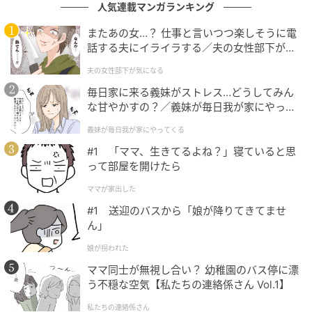
人気連載マンガランキング
やかな赤をワンポイントで取り入れられるショルダー
またあの女…？ 仕事と言いつつ楽しそうに電
バッグ。華奢なビーズストラップまで赤で統一されて
話する夫にイライラする／夫の女性部下が気
おり、コーデのアクセントとして添えるのにぴった
になる（1）【夫婦の危機 まんが】
夫の女性部下が気になる
り。複数の編み柄を組み合わせたクラフト感あるルッ
毎日家に来る義妹がストレス…どうしてみん
クスが可愛げを醸し出します。ニット地のため、イン
な甘やかすの？／義妹が毎日我が家にやって
パクトのある色味もやわらかな雰囲気に見せやすいの
くる（1）【義父母がシンドイんです！ まん
が◎
義妹が毎日我が家にやってくる
が】
#1 「ママ、生きてるよね？」寝ていると思
って部屋を開けたら
潔く主役を託したいボリューミーな厚底サン
ママが家出した
ダル
#1 送迎のバスから「娘が降りてきてませ
ん」
娘が拐われた
ママ同士が無視し合い？ 幼稚園のバス停に漂
う不穏な空気【私たちの連絡係さん Vol.1】
私たちの連絡係さん