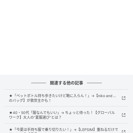
を中心に、水色や白を組み合わせた爽やかな配色も目
を引きます。斜めがけするだけでパッと華やかな赤が
映え、地味見えしない着こなしに。スマホケースやミ
ニバッグに付けられるほか、中間のカラビナを外せば
ハンドストラップにもなる2WAY仕様な点も魅力的。
ルージュのように色を差せる小ぶりなニット
バッグ
関連する他の記事
★「ペットボトル持ち歩きたいけど鞄に入らん！」→【niko and ...
のバッグ】が救世主かも！
★40・50代「服なんでもいい」→ ちょっと待った！【グローバル
ワーク】大人の“夏服選び”とは？
★「今夏は手持ち服で乗り切りたい！」→【LEPSIM】重ねるだけで