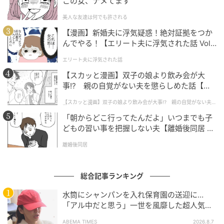
この女、ナメてます
プではないため、打ち解けるまでに時間がかかる場合
美人な友達は何でも許される
も少なくありません。もし心当たりがあるなら、相手
【漫画】新婚夫に浮気疑惑！絶対証拠をつか
の「アラ」ではなく良いところに目を向けるよう意識
んでやる！【エリート夫に浮気された話 Vol.
してみると、人間関係がぐっと楽になるはずです。
1】
エリート夫に浮気された話
■好き嫌いが激しい人の心理
【スカッと漫画】双子の娘より飲み会が大
事!? 親の自覚がない夫を懲らしめた話【第1
好き嫌いがはっきりしている人はどのような想いを抱
話】
【スカッと漫画】双子の娘より飲み会が大事!? 親の自覚がない夫を
えているのでしょうか。ここでは、好き嫌いが激しい
懲らしめた話
「朝からどこ行ってたんだよ」いつまでも子
人の心理を紹介します。
どもの習い事を把握しない夫【離婚後同居 Vo
l.1】
◇トラウマを抱えている
離婚後同居
好き嫌いがはっきりしている人の中には、人間関係に
総合記事ランキング
まつわるトラウマを抱えている場合も少なくありませ
水筒にシャンパンを入れ保育園の送迎に…
ん。恋人や友人に裏切られた経験が影響し、新しく出
「アル中だと思う」一世を風靡した超人気タ
会った相手に対して素直に好意を抱きにくくなること
レント、酒漬けだった日々を告白
ABEMA TIMES
2026.8.7