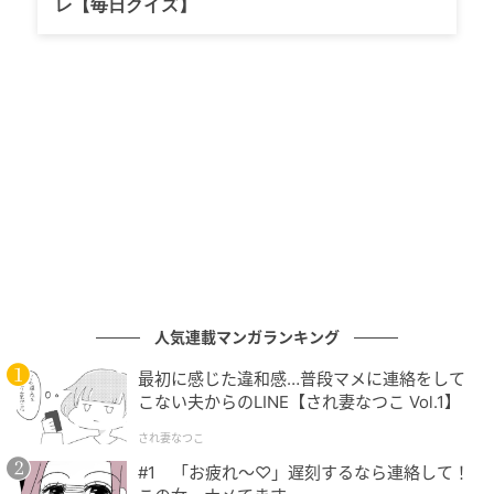
レ【毎日クイズ】
好き嫌いが激しい人は喜怒哀楽がはっきりしている傾
向があります。良く言えば裏表がなく、自分の気持ち
にとても素直なタイプ。思ったことを正直に伝えら
れ、隠し事をしない人が多いでしょう。
こうした特徴を持つ人は似たように感情表現がストレ
ートなタイプと相性が良く、自然と関係もスムーズに
進むはずです。
◇欠点ばかり注目する
人気連載マンガランキング
好き嫌いがはっきりしている人は他人の欠点に目がい
きやすい傾向があります。自分が受け入れられない相
最初に感じた違和感…普段マメに連絡をして
手に対しては、ついあら探しをしてしまうこともある
こない夫からのLINE【され妻なつこ Vol.1】
でしょう。
され妻なつこ
#1 「お疲れ〜♡」遅刻するなら連絡して！
また、初対面の相手に自分から積極的に歩み寄るタイ