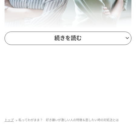
マイナビウーマン
続きを読む
本項目では、好き嫌いが激しい人の特徴を紹介しま
す。「自分は当てはまるかも？」と気になる人は、ぜ
ひチェックしてみてください。
◇こだわりが強い
好き嫌いが激しい人は独自のルールや価値観をしっか
り持っていることが多く、こだわりも強い傾向があり
ます。そのため自分の基準に合わない相手をなかなか
受け入れられず、つい冷たい態度を取ってしまうこと
トップ
私ってわがまま？ 好き嫌いが激しい人の特徴＆直したい時の対処法とは
もあるでしょう。