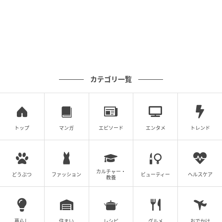
相手を「嫌い」と感じてしまいがちです。
一方で、自分の意見を認めてくれる相手にはすぐに
「好き」という感情が芽生える傾向があります。もし
心当たりがあるなら、そうした相性の良い人との関係
を大切に育てていくと人間関係がぐっと楽になるはず
カテゴリ一覧
です。
◇自分に自信がない
好き嫌いが激しいタイプの中には、自分に自信がない
トップ
マンガ
エピソード
エンタメ
トレンド
という人も少なくありません。このタイプは「私なん
て……」という思い込みから、自分よりも優れている人
には見下されているように感じてしまい、無意識のう
カルチャー・
どうぶつ
ファッション
ビューティー
ヘルスケア
教養
ちに遠ざけてしまう傾向があります。
逆に自分に似た一面を持っている人や自分の方が勝っ
ていると思わせてくれるような人には、積極的に関わ
暮らし
住まい
レシピ
グルメ
おでかけ