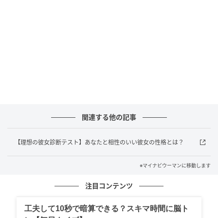
一方で「気が合う」と感じた相手には、出会ったばか
りでも一気に距離を縮めようとするはず。もしそうし
た傾向があるなら、より相性の良い人と出会うために
もいろいろな場所へ積極的に足を運んでみるのがおす
すめです。
◇協調性に欠ける
人間関係を円滑にするためには、協調性も大切です。
しかし、好き嫌いがはっきりしている人は自分の考え
関連する他の記事
や気持ちを優先しがちで、思い通りにならないと露骨
に機嫌が悪くなってしまうこともあります。
【理想の彼女診断テスト】あなたと相性のいい彼女の性格とは？
とはいえ、無理に誰かに合わせ続ける必要はありませ
※マイナビウーマンに移動します
ん。自分に合う人と出会うためにも、いろいろな人と
注目コンテンツ
の出会いを前向きに楽しんでみましょう。
工夫して10秒で暗算できる？スキマ時間に脳ト
◇喜怒哀楽が激しい