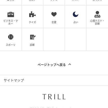
ろうとします。このタイプは自分と似たタイプの人と
出会ったら、その縁を大切にするといいでしょう。
ビジネス・マ
心理テスト・
◇無理してまで良い人間関係を築こうと思っていない
クイズ
恋愛
占い
ネー
診断
人間関係を築くうえでは、苦手な相手とも関わらなけ
ればならない場面があるものです。しかし、好き嫌い
スポーツ
診断
がはっきりしている人の中には無理してまで相手に合
わせる必要はないと考える人も多いでしょう。
とはいえ、少しでも違和感を覚えた瞬間に相手を「嫌
ページトップへ戻る
いな人」と決めつけてしまうのは、実にもったいない
ことです。少しやり取りを重ねてみると、意外と気が
サイトマップ
合う相手だったと気づくこともあります。
■好き嫌いが激しい性格は、じっくり克服しよう
好き嫌いが激しい人の中には、凝り固まった価値観を