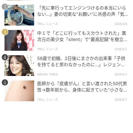
があります。
「先に車行ってエンジンつけるの本当にいら
時には相手が優しくしてくれても「裏があるのでは」
ない…」妻の切実な“お願い”に共感の声「気
づかないんですよね…」
と疑ってしまい、自分から心に壁を作ってしまうこと
TRILL ニュース
2026.8.8
もしばしば。しかし、強い警戒心を持ち続けていると
中１で「どこに行ってもスカウトされた」異
いつまでも新しい人と距離を縮めることができませ
次元の美少女『silent』で“最高記録”を樹立し
ん。
た「反則級」の【トップ女優】
TRILL ニュース
2026.8.7
56歳で初婚、2日後にまさかの出来事「子供
だからこそ、過去のトラウマとゆっくり向き合い、自
を持てると思わなかったのに…」レジェンド
分の心を少しずつ解きほぐしていくことが大切です。
美魔女が当時の心境を告白
ABEMA TIMES
2026.8.7
◇嫌な思いをしたくない
医師から『皮膚がん』と言い渡された50代男
性→数年前から、身体に起きていた“小さな異
好き嫌いが激しい人の心理には、「嫌な思いをしたく
変”に「あのとき受診していれば…」
TRILL ニュース
2026.8.7
ない」という気持ちが潜んでいることがあります。人
それぞれ考え方が違うため、時には「それは違うよ」
と否定される場面もありますが、否定に敏感なタイプ
はその言葉を素直に受け止められず、自分を批判した