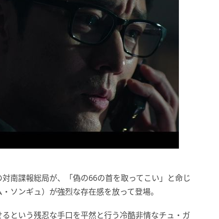
対南諜報総局が、「偽の66の首を取ってこい」と命じ
ム・ソンギュ）が強烈な存在感を放って登場。
せるという残忍な手口を平然と行う冷酷非情なチュ・ガ