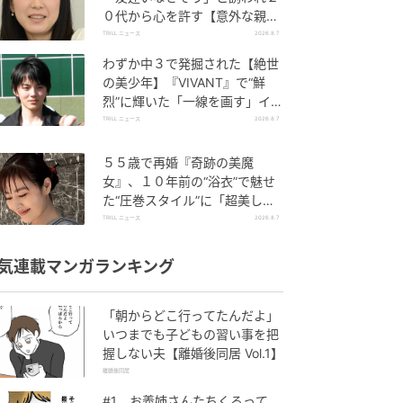
０代から心を許す【意外な親友
芸人】とは？
TRILL ニュース
2026.8.7
わずか中３で発掘された【絶世
の美少年】『VIVANT』で“鮮
烈”に輝いた「一線を画す」イケ
メン俳優
TRILL ニュース
2026.8.7
５５歳で再婚『奇跡の美魔
女』、１０年前の“浴衣”で魅せ
た“圧巻スタイル”に「超美し
い」「うっとり」
TRILL ニュース
2026.8.7
気連載マンガランキング
「朝からどこ行ってたんだよ」
いつまでも子どもの習い事を把
握しない夫【離婚後同居 Vol.1】
離婚後同居
#1 お義姉さんたちくるって、