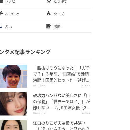
レシピ
どうぶつ
おでかけ
クイズ
占い
診断
ンタメ記事ランキング
「腰抜けそうになった」「ガチ
で？」３年前、“電撃婚”で話題
沸騰！国民的ヒット作『逃げ
恥』で異彩放った【国宝級イケ
TRILL ニュース
2026.8.6
メン】
破壊力ハンパない美しさに「目
の保養」「世界一では？」目が
離せない…『月9主演女優（34
歳）』“極上”美ショットがすご
TRILL ニュース
2026.8.7
い
江口のりこが夫婦役で共演→
「友達いなさそう」と誘われ２