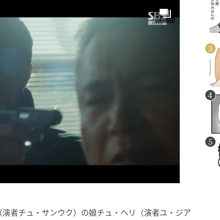
（演者チュ・サンウク）の娘チュ・ヘリ（演者ユ・ジア