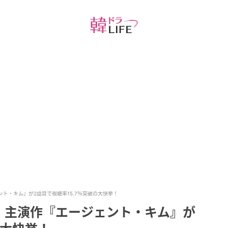
ント・キム』が2話目で視聴率15.7％突破の大快挙！
！主演作『エージェント・キム』が