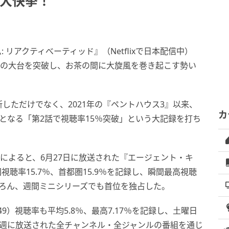
の大快挙！
 リアクティべーティッド』（Netflixで日本配信中）
％の大台を突破し、お茶の間に大旋風を巻き起こす勢い
新しただけでなく、2021年の『ペントハウス3』以来、
カ
となる「第2話で視聴率15％突破」という大記録を打ち
アによると、6月27日に放送された『エージェント・キ
視聴率15.7％、首都圏15.9％を記録し、瞬間最高視聴
もちろん、週間ミニシリーズでも首位を独占した。
49）視聴率も平均5.8％、最高7.17％を記録し、土曜日
の週に放送された全チャンネル・全ジャンルの番組を通じ