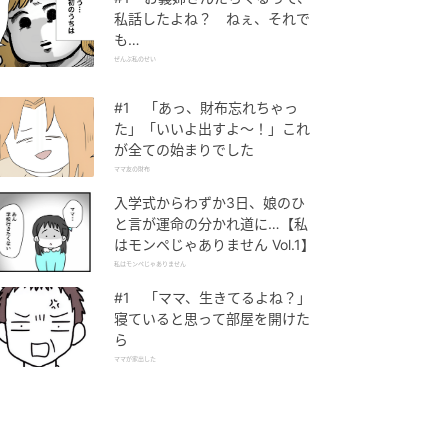
私話したよね？ ねぇ、それで
も…
ぜんぶ私のせい
#1 「あっ、財布忘れちゃっ
た」「いいよ出すよ〜！」これ
が全ての始まりでした
ママ友の財布
入学式からわずか3日、娘のひ
と言が運命の分かれ道に…【私
はモンペじゃありません Vol.1】
私はモンペじゃありません
#1 「ママ、生きてるよね？」
寝ていると思って部屋を開けた
ら
ママが家出した