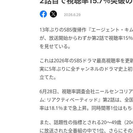
2話目で視聴率15.7％突破
2026.6.29
13年ぶりのSBS復帰作『エージェント・キム:
が、放送開始からわずか第2話で視聴率15
を見せている。
これは2026年のSBSドラマ最高視聴率を更
実に5年ぶりに全チャンネルのドラマ史上初
立てた。
6月28日、視聴率調査会社ニールセンコリ
ム: リアクティべーティッド』第2話は、全国
率は18.1％まで急上昇。同時間帯1位は
また、話題性の指標とされる20～49歳（20
に放送された全番組の中で1位、さらにそ